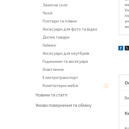
ме
Захисне скло
Ун
Чохлі
по
ун
Плотери та плівки
ак
Аксесуари для фото та відео
Дитячі товари
Геймінг
Аксесуари для ноутбуків
Годинники та аксесуари
Освітлення
Електротранспорт
О
Комп'ютерні меблі
Новини та статті
В
Умови повернення та обміну
К
Ко