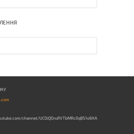
ВЛЕННЯ
l.com
outube.com/channel/UCDiQDruRVTbMRc0qBS1o8XA