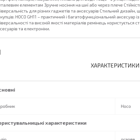
талевим елементам Зручне носіння на шиї або через плече Стійкіс
іверсальність для різних гаджетів та аксесуарів Стильний дизайн,
купців: HOCO GH11 – практичний і багатофункціональний аксесуар 
іверсальності та високій якості матеріалів ремінець користується 
сесуарів та електроніки.
ХАРАКТЕРИСТИКИ
сновні
иробник
Hoco
ористувальницькі характеристики
лір
orange