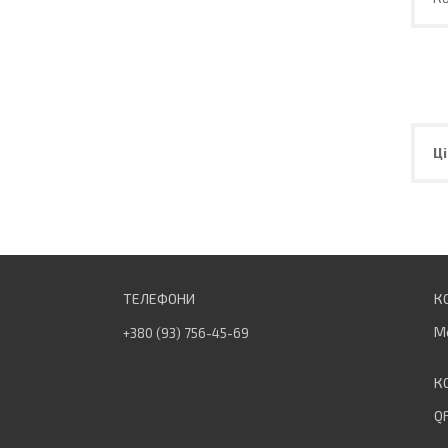
Ці
М
+380 (93) 756-45-69
QF