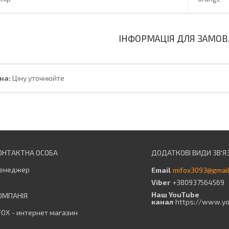
ІНФОРМАЦІЯ ДЛЯ ЗАМО
на:
Ціну уточнюйте
енеджер
mifox3093@gmai
+380937564569
Наш YouTube
канал
https://www.y
OX - интернет магазин