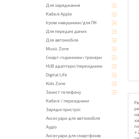
Для заряджання
Кабелі Apple
Ігрові навушники/для ПК
Для передачі даних
Для автомобіля
Music Zone
Смарт-годинники і трекери
HUB адаптери/перехідники
Digital Life
Kids Zone
Захист телефону
Кабелі / перехідники
Ре
ре
Зарядні пристрої
на
Аксесуари для автомобіля
ха
пл
Аудіо
+ 
Аксесуари для смартфонів
см