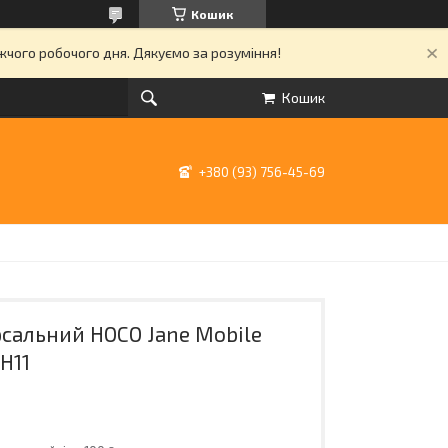
Кошик
ижчого робочого дня. Дякуємо за розуміння!
Кошик
+380 (93) 756-45-69
рсальний HOCO Jane Mobile
H11