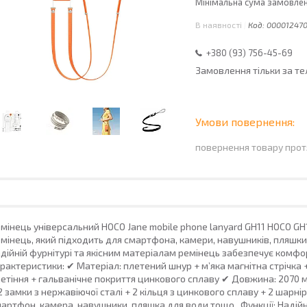
Мінімальна сума замовленн
В наявності
Код:
00001247
+380 (93) 756-45-69
Замовлення тільки за т
повернення товару прот
мінець універсальний HOCO Jane mobile phone lanyard GH11 HOCO GH
мінець, який підходить для смартфона, камери, навушників, пляшки
дійній фурнітурі та якісним матеріалам ремінець забезпечує комф
рактеристики: ✔ Матеріал: плетений шнур + м’яка магнітна стрічка
етіння + гальванічне покриття цинкового сплаву ✔ Довжина: 2070 мм
2 замки з нержавіючої сталі + 2 кільця з цинкового сплаву + 2 шарн
артфон, камера, навушники, пляшка для води тощо Функції: Надійн