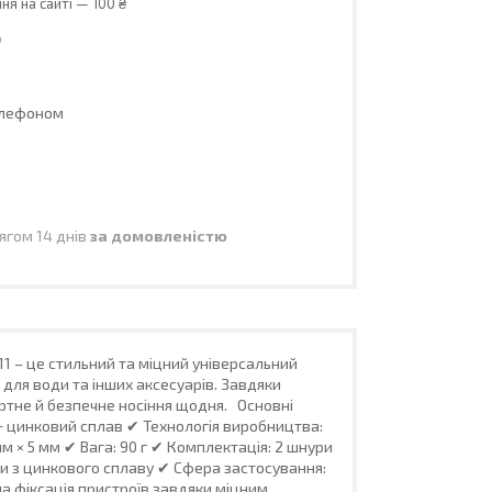
я на сайті — 100 ₴
0
елефоном
ягом 14 днів
за домовленістю
11 – це стильний та міцний універсальний
 для води та інших аксесуарів. Завдяки
ортне й безпечне носіння щодня. Основні
 + цинковий сплав ✔ Технологія виробництва:
 × 5 мм ✔ Вага: 90 г ✔ Комплектація: 2 шнури
іри з цинкового сплаву ✔ Сфера застосування:
а фіксація пристроїв завдяки міцним