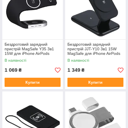
Бездротовий зарядний
Бездротовий зарядний
пристрій MagSafe Y35 3в1
пристрій JJT-Y10 3в1 15W
15W для iPhone AirPods
MagSafe для iPhone AirPods
iWatch док станція швидка
iWatch настільна зарядна
В наявності
В наявності
зарядка
станція
1 069
1 349
₴
₴
Купити
Купити