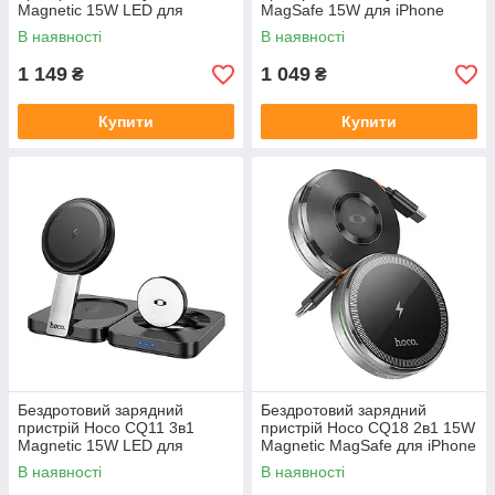
Magnetic 15W LED для
MagSafe 15W для iPhone
iPhone AirPods iWatch швидка
AirPods iWatch настільна
В наявності
В наявності
зарядка
підставка
1 149
1 049
₴
₴
Купити
Купити
Бездротовий зарядний
Бездротовий зарядний
пристрій Hoco CQ11 3в1
пристрій Hoco CQ18 2в1 15W
Magnetic 15W LED для
Magnetic MagSafe для iPhone
iPhone AirPods iWatch швидка
та Apple Watch швидка
В наявності
В наявності
зарядка
зарядка