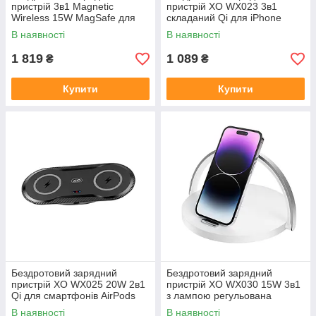
пристрій 3в1 Magnetic
пристрій XO WX023 3в1
Wireless 15W MagSafe для
складаний Qi для iPhone
iPhone AirPods iWatch
Apple Watch AirPods
В наявності
В наявності
регульована підставка
компактна станція
1 819
1 089
₴
₴
Купити
Купити
Бездротовий зарядний
Бездротовий зарядний
пристрій XO WX025 20W 2в1
пристрій XO WX030 15W 3в1
Qi для смартфонів AirPods
з лампою регульована
карбонова текстура швидка
підставка Qi для iPhone
В наявності
В наявності