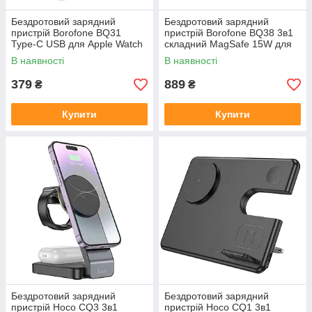
Бездротовий зарядний
Бездротовий зарядний
пристрій Borofone BQ31
пристрій Borofone BQ38 3в1
Type-C USB для Apple Watch
складний MagSafe 15W для
Samsung Galaxy Watch
iPhone AirPods iWatch
В наявності
В наявності
портативний
379
889
₴
₴
Купити
Купити
Бездротовий зарядний
Бездротовий зарядний
пристрій Hoco CQ3 3в1
пристрій Hoco CQ1 3в1