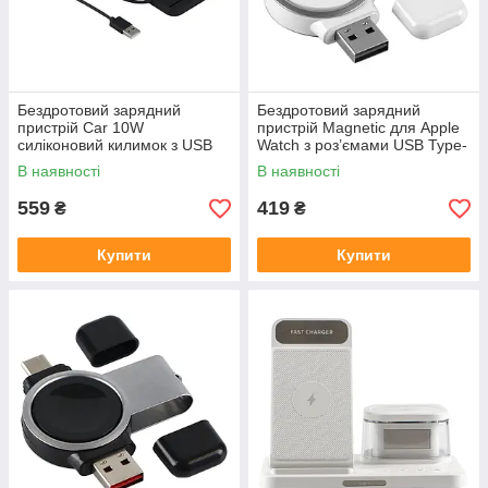
Бездротовий зарядний
Бездротовий зарядний
пристрій Car 10W
пристрій Magnetic для Apple
силіконовий килимок з USB
Watch з роз’ємами USB Type-
кабелем 30 см Qi для
C портативний магнітний
В наявності
В наявності
смартфонів автомобільний
зарядник
559
419
₴
₴
Купити
Купити