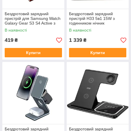
Бездротовий зарядний
Бездротовий зарядний
пристрій для Samsung Watch
пристрій H33 5в1 15W з
Galaxy Gear S3 S4 Active з
годинником нічник
USB Type-C портативний
регульована підставка
В наявності
В наявності
магнітний
MagSafe Qi для iPhone Watch
419
1 339
₴
₴
Купити
Купити
Бездротовий зарядний
Бездротовий зарядний