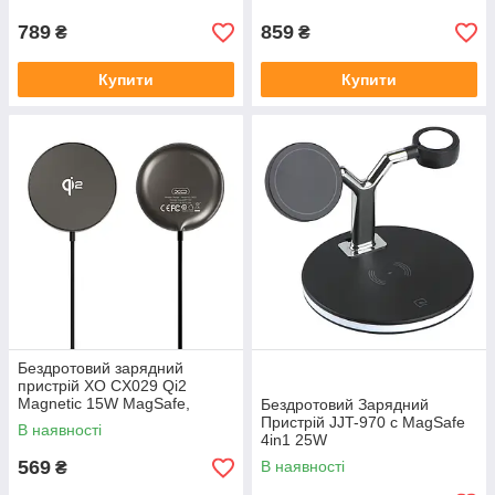
зарядка
Watch AirPods
789
859
₴
₴
Купити
Купити
Бездротовий зарядний
пристрій XO CX029 Qi2
Magnetic 15W MagSafe,
Бездротовий Зарядний
кабель Type-C 1.2 м для
Пристрій JJT-970 с MagSafe
В наявності
iPhone
4in1 25W
569
В наявності
₴