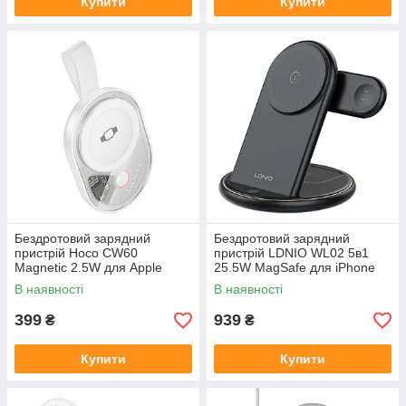
Купити
Купити
Бездротовий зарядний
Бездротовий зарядний
пристрій Hoco CW60
пристрій LDNIO WL02 5в1
Magnetic 2.5W для Apple
25.5W MagSafe для iPhone
Watch портативний магнітний
AirPods iWatch зі
В наявності
В наявності
Type-C
світильником LED
399
939
₴
₴
Купити
Купити