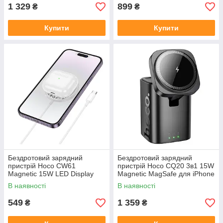
1 329
899
₴
₴
Купити
Купити
Бездротовий зарядний
Бездротовий зарядний
пристрій Hoco CW61
пристрій Hoco CQ20 3в1 15W
Magnetic 15W LED Display
Magnetic MagSafe для iPhone
швидка зарядка MagSafe для
AirPods iWatch швидка
В наявності
В наявності
iPhone Qi
зарядка
549
1 359
₴
₴