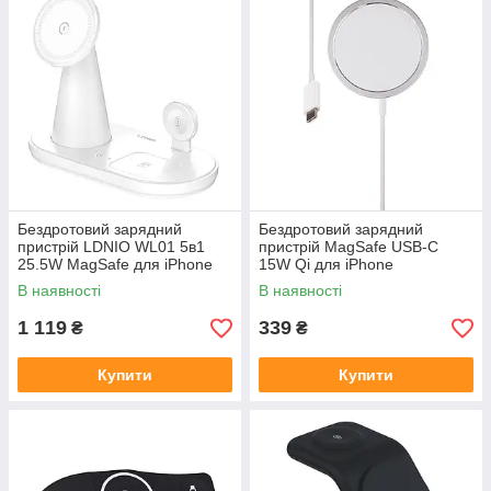
Бездротовий зарядний
Бездротовий зарядний
пристрій LDNIO WL01 5в1
пристрій MagSafe USB-C
25.5W MagSafe для iPhone
15W Qi для iPhone
AirPods iWatch регульована
бездротова швидка зарядка
В наявності
В наявності
підставка LED
компактний кабель
1 119
339
₴
₴
Купити
Купити