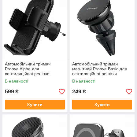
Автомобільний тримач
Автомобільний тримач
Proove Alpha для
магнітний Proove Basic для
вентиляційної решітки
вентиляційної решітки
чорний 4.7-6.9"
чорний 40x60 мм
В наявності
В наявності
599
249
₴
₴
Купити
Купити