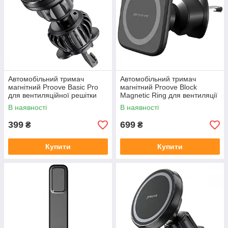
Автомобільний тримач
Автомобільний тримач
магнітний Proove Basic Pro
магнітний Proove Block
для вентиляційної решітки
Magnetic Ring для вентиляції
чорний
чорний iPhone 12+
В наявності
В наявності
399
699
₴
₴
Купити
Купити