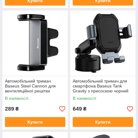
Купити
Купити
Автомобільний тримач
Автомобільний тримач для
Baseus Steel Cannon для
смартфона Baseus Tank
вентиляційної решітки
Gravity з присоскою чорний
чорний 4.7-6.5"
4.7-6.5"
В наявності
В наявності
289
649
₴
₴
Купити
Купити