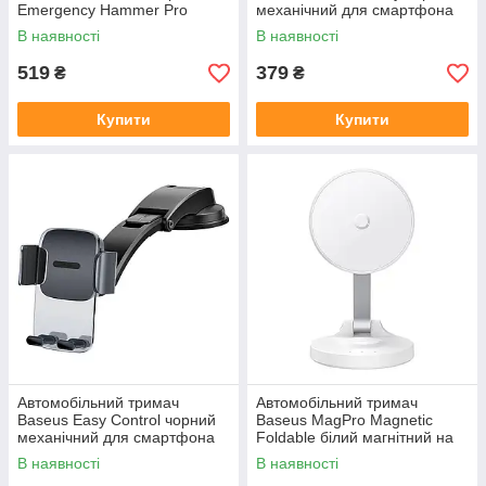
Emergency Hammer Pro
механічний для смартфона
чорний
4.7-6.5"
В наявності
В наявності
519
379
₴
₴
Купити
Купити
Автомобільний тримач
Автомобільний тримач
Baseus Easy Control чорний
Baseus MagPro Magnetic
механічний для смартфона
Foldable білий магнітний на
4.7-6.7"
присоску
В наявності
В наявності