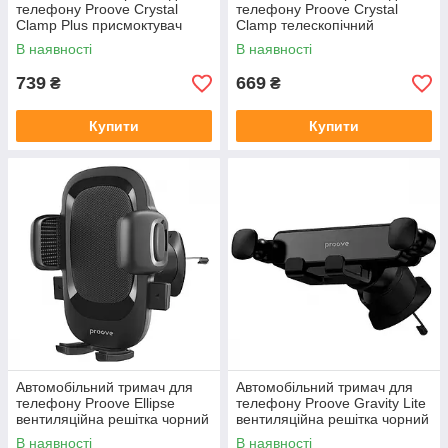
телефону Proove Crystal
телефону Proove Crystal
Clamp Plus присмоктувач
Clamp телескопічний
чорний
присмоктувач чорний
В наявності
В наявності
739
669
₴
₴
Купити
Купити
Автомобільний тримач для
Автомобільний тримач для
телефону Proove Ellipse
телефону Proove Gravity Lite
вентиляційна решітка чорний
вентиляційна решітка чорний
В наявності
В наявності