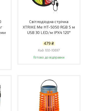
O
Світлодіодна стрічка
Аг
XTRIKE Me HT-5050 RGB 5 м
ими
USB 30 LED/м IPX4 120°
479 ₴
100-10697
Готово до відправки