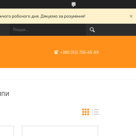
ижчого робочого дня. Дякуємо за розуміння!
+380 (93) 756-45-69
МПИ