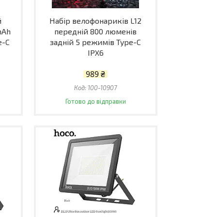
й
Набір велофонариків L12
mAh
передній 800 люменів
e-C
задній 5 режимів Type-C
IPX6
989 ₴
100-10907
Готово до відправки