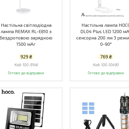
Настільна світлодіодна
Настільна лампа HOC
лампа REMAX RL-E810 з
DL04 Plus LED 1200 м
бездротовою зарядкою
сенсорна 200 лм 3 реж
1500 мАг
0-90°
929 ₴
769 ₴
100-9146
100-10490
Готово до відправки
Готово до відправки