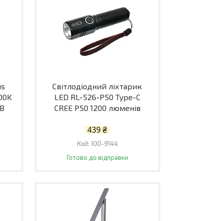
us
Світлодіодний ліхтарик
000K
LED RL-526-P50 Type-C
SB
CREE P50 1200 люменів
439 ₴
100-9144
Готово до відправки