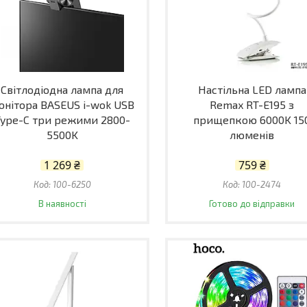
Світлодіодна лампа для
Настільна LED лампа
онітора BASEUS i-wok USB
Remax RT-E195 з
Type-C три режими 2800-
прищепкою 6000K 15
5500K
люменів
1 269 ₴
759 ₴
100-6250
100-2474
В наявності
Готово до відправки