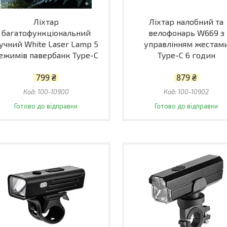
Ліхтар
Ліхтар налобний та
багатофункціональний
велофонарь W669 з
учний White Laser Lamp 5
управлінням жестам
ежимів павербанк Type-C
Type-C 6 годин
799 ₴
879 ₴
100-10900
100-10902
Готово до відправки
Готово до відправки