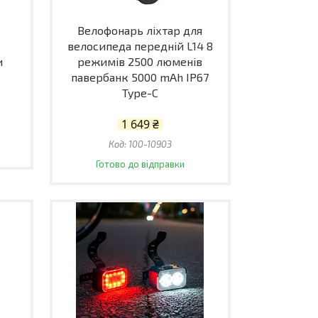
Велофонарь ліхтар для
велосипеда передній L14 8
и
режимів 2500 люменів
павербанк 5000 mAh IP67
Type-C
1 649 ₴
100-10903
Готово до відправки