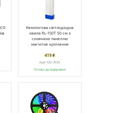
OCO
Кемпінгова світлодіодна
мів
лампа RL-150T 50 см з
я
сонячною панеллю
магнітне кріплення
419 ₴
100-9134
Готово до відправки