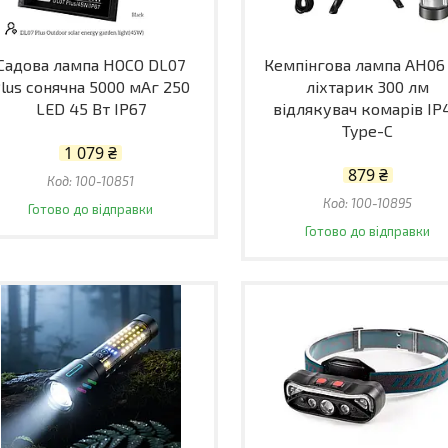
Садова лампа HOCO DL07
Кемпінгова лампа AH06 
lus сонячна 5000 мАг 250
ліхтарик 300 лм
LED 45 Вт IP67
відлякувач комарів IP
Type-C
1 079 ₴
879 ₴
100-10851
100-10895
Готово до відправки
Готово до відправки