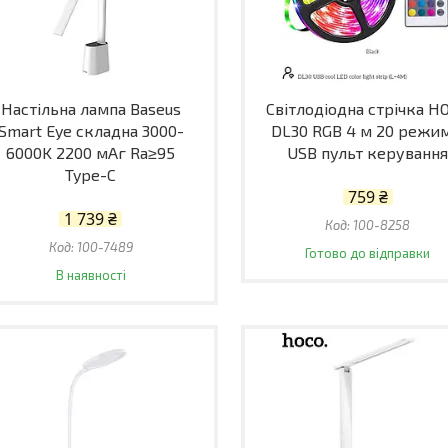
Настільна лампа Baseus
Світлодіодна стрічка H
Smart Eye складна 3000-
DL30 RGB 4 м 20 режи
6000K 2200 мАг Ra≥95
USB пульт керуванн
Type-C
759 ₴
1 739 ₴
100-8258
100-7489
Готово до відправки
В наявності