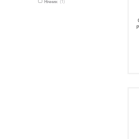
Нічник
1
P