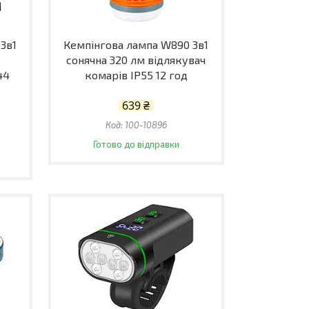
3в1
Кемпінгова лампа W890 3в1
сонячна 320 лм відлякувач
44
комарів IP55 12 год
639 ₴
100-10896
Готово до відправки