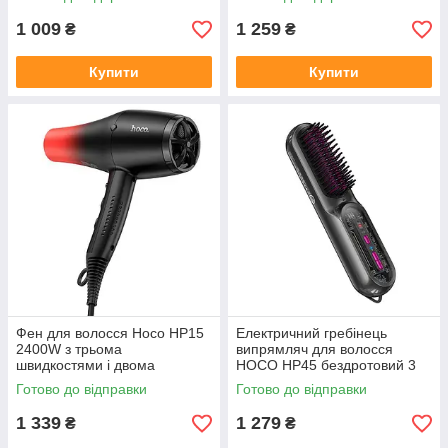
1 009
1 259
₴
₴
Купити
Купити
Фен для волосся Hoco HP15
Електричний гребінець
2400W з трьома
випрямляч для волосся
швидкостями і двома
HOCO HP45 бездротовий 3
насадками
режими 4000мАг компактний
Готово до відправки
Готово до відправки
дорожній
1 339
1 279
₴
₴