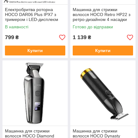
Електробритва роторна
Машинка для стрижки
HOCO DAR06 Plus IPX7 з
волосся HOCO Retro HP22 з
тримером і LED-дисплеєм
ретро-дизайном 4 насадки
800 мАг
600 мАг
В наявності
Готово до відправки
799
1 139
₴
₴
Купити
Купити
Машинка для стрижки
Машинка для стрижки
волосся HOCO Diamond
волосся HOCO Dynasty