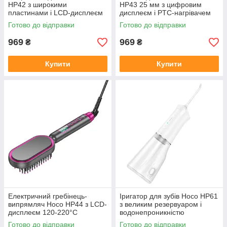
HP42 з широкими
HP43 25 мм з цифровим
пластинами і LCD-дисплеєм
дисплеєм і PTC-нагрівачем
Готово до відправки
Готово до відправки
969
969
₴
₴
Купити
Купити
Електричний гребінець-
Іригатор для зубів Hoco HP61
випрямляч Hoco HP44 з LCD-
з великим резервуаром і
дисплеєм 120-220°C
водонепроникністю
Готово до відправки
Готово до відправки