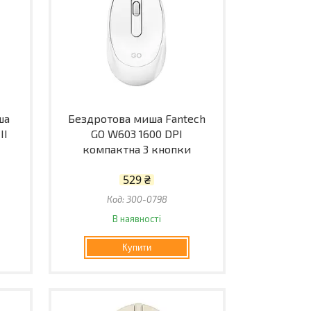
ша
Бездротова миша Fantech
II
GO W603 1600 DPI
компактна 3 кнопки
529 ₴
300-0798
В наявності
Купити