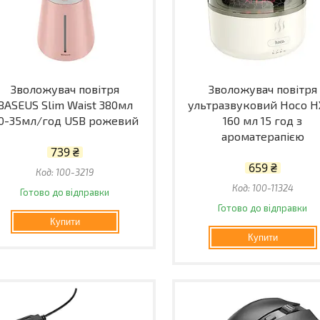
Зволожувач повітря
Зволожувач повітря
BASEUS Slim Waist 380мл
ультразвуковий Hoco H
0-35мл/год USB рожевий
160 мл 15 год з
ароматерапією
739 ₴
659 ₴
100-3219
100-11324
Готово до відправки
Готово до відправки
Купити
Купити