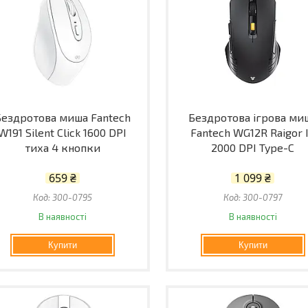
Бездротова миша Fantech
Бездротова ігрова ми
W191 Silent Click 1600 DPI
Fantech WG12R Raigor I
тиха 4 кнопки
2000 DPI Type-C
659 ₴
1 099 ₴
300-0795
300-0797
В наявності
В наявності
Купити
Купити