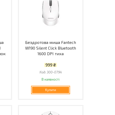
ша
Бездротова миша Fantech
I
W190 Silent Click Bluetooth
пок
1600 DPI тиха
999 ₴
300-0794
В наявності
Купити