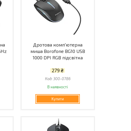
на
Дротова комп'ютерна
GHz
миша Borofone BG10 USB
1000 DPI RGB підсвітка
279 ₴
300-0786
В наявності
Купити