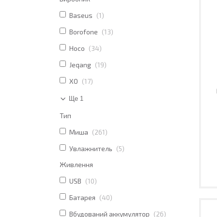
Baseus
1
Borofone
13
Hoco
34
Jeqang
19
XO
17
Ще 1
Тип
Миша
261
Увлажнитель
5
Живлення
USB
10
Батарея
40
Вбудований аккумулятор
26