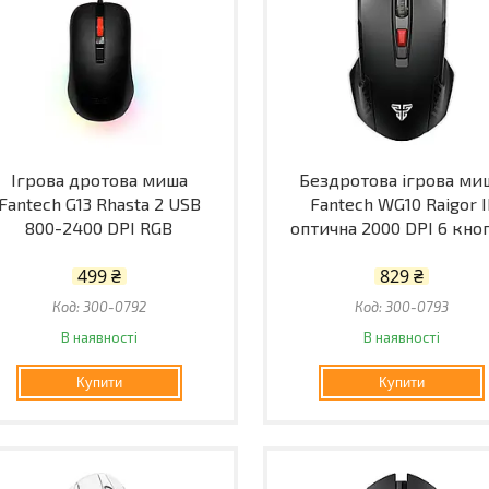
Ігрова дротова миша
Бездротова ігрова ми
Fantech G13 Rhasta 2 USB
Fantech WG10 Raigor I
800-2400 DPI RGB
оптична 2000 DPI 6 кно
499 ₴
829 ₴
300-0792
300-0793
В наявності
В наявності
Купити
Купити