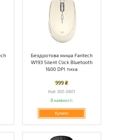
ech
Бездротова миша Fantech
W193 Silent Click Bluetooth
1600 DPI тиха
999 ₴
300-0801
В наявності
Купити