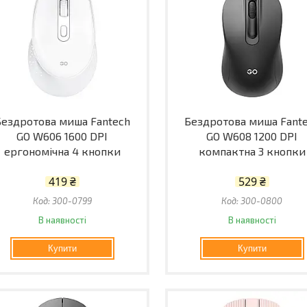
Бездротова миша Fantech
Бездротова миша Fant
GO W606 1600 DPI
GO W608 1200 DPI
ергономічна 4 кнопки
компактна 3 кнопки
419 ₴
529 ₴
300-0799
300-0800
В наявності
В наявності
Купити
Купити