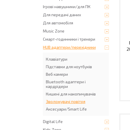
Ігрові навушники/для ПК
Для передачі даних
Для автомобіля
Music Zone
Смарт-годинники і трекери
HUB адаптери/перехідники
2
Клавіатури
Пiдставки для ноутбукiв
Веб камери
Bluetoоth адаптери і
кардрідери
Кишені для накопичувачів
Зволожувачі повітря
Аксесуари/Smart Life
Digital Life
Kids Zone