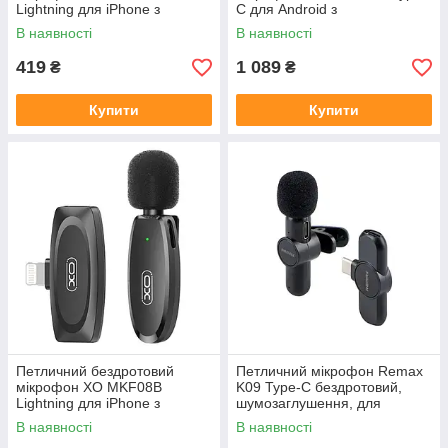
Lightning для iPhone з
C для Android з
шумозаглушенням
шумозаглушенням
В наявності
В наявності
419
1 089
₴
₴
Купити
Купити
Петличний бездротовий
Петличний мікрофон Remax
мікрофон XO MKF08B
K09 Type-C бездротовий,
Lightning для iPhone з
шумозаглушення, для
шумозаглушенням ANC
смартфона і планшета
В наявності
В наявності