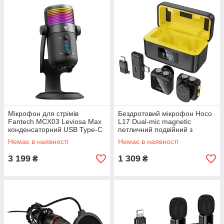
Мікрофон для стрімів
Бездротовий мікрофон Hoco
Fantech MCX03 Leviosa Max
L17 Dual-mic magnetic
конденсаторний USB Type-C
петличний подвійний з
RGB 192 кГц преміум
кейсом Type-C Lightning
Немає в наявності
Немає в наявності
студійний
3 199
1 309
₴
₴