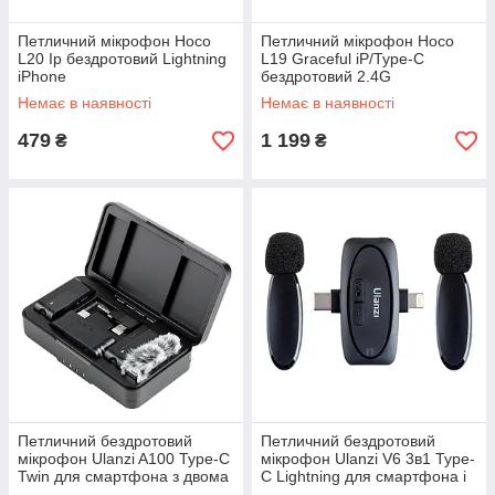
Петличний мікрофон Hoco
Петличний мікрофон Hoco
L20 Ip бездротовий Lightning
L19 Graceful iP/Type-C
iPhone
бездротовий 2.4G
Немає в наявності
Немає в наявності
479
1 199
₴
₴
Петличний бездротовий
Петличний бездротовий
мікрофон Ulanzi A100 Type-C
мікрофон Ulanzi V6 3в1 Type-
Twin для смартфона з двома
C Lightning для смартфона і
мікрофонами
камери