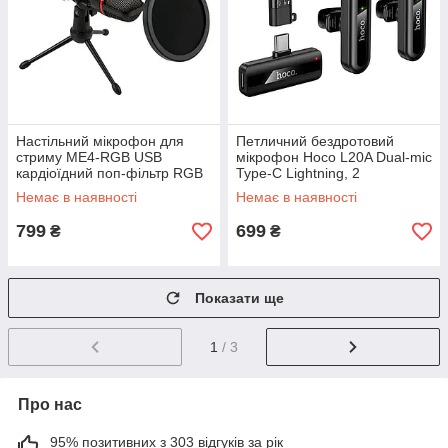
Настільний мікрофон для
Петличний бездротовий
стриму ME4-RGB USB
мікрофон Hoco L20A Dual-mic
кардіоїдний поп-фільтр RGB
Type-C Lightning, 2
підсвітка чистий голос Plug
мікрофони для телефона
Немає в наявності
Немає в наявності
and Play
блогера
799
699
₴
₴
Показати ще
1
/ 3
Про нас
95% позитивних з 303 відгуків за рік