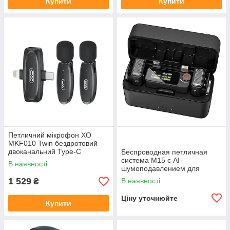
Купити
Купити
Петличний мікрофон XO
MKF010 Twin бездротовий
двоканальний Type-C
Беспроводная петличная
Lightning для телефону відео
система M15 с AI-
В наявності
шумоподавлением для
телефона и камеры
1 529
В наявності
₴
Ціну уточнюйте
Купити