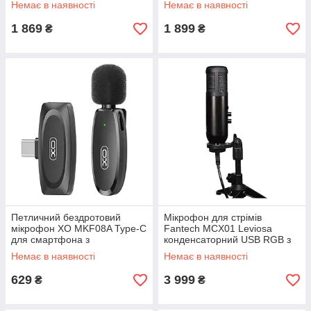
Немає в наявності
Немає в наявності
1 869
1 899
₴
₴
Петличний бездротовий
Мікрофон для стрімів
мікрофон XO MKF08A Type-C
Fantech MCX01 Leviosa
для смартфона з
конденсаторний USB RGB з
шумозаглушенням ANC
підставкою та фільтром
Немає в наявності
Немає в наявності
629
3 999
₴
₴