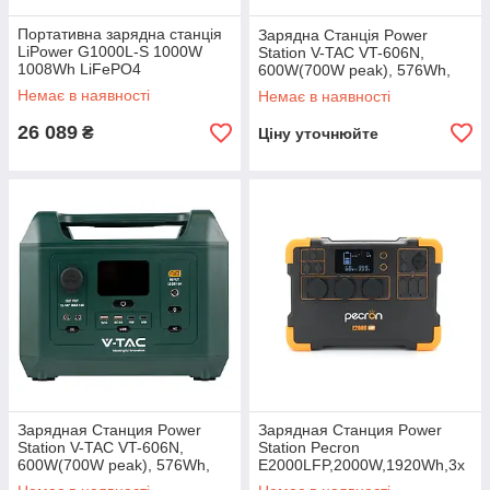
Портативна зарядна станція
Зарядна Станція Power
LiPower G1000L-S 1000W
Station V-TAC VT-606N,
1008Wh LiFePO4
600W(700W peak), 576Wh,
QC 18W, PD 65W, DC,
Немає в наявності
Немає в наявності
LiFePO4 EU
26 089
₴
Ціну уточнюйте
Зарядная Станция Power
Зарядная Станция Power
Station V-TAC VT-606N,
Station Pecron
600W(700W peak), 576Wh,
E2000LFP,2000W,1920Wh,3х
QC 18W, PD 65W, DC,
AC220,1×USB-C