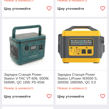
Немає в наявності
Немає в наявності
LiFePO4
(100W),1×USB-
C(18W),4×USB-A
Ціну уточнюйте
Ціну уточнюйте
(3×10W,1×18W),Fast
Зарядна Станція Power
Зарядна Станція Power
Station V-TAC VT-606, 500W,
Station LiPower M3000-S,
568Wh, QC 18W, PD 65W,
3000W, 2880Wh, QC 3.0
DC, LiFePO4
22,5W, PD 100W, DC,
Немає в наявності
Немає в наявності
LiFePO4
Ціну уточнюйте
Ціну уточнюйте