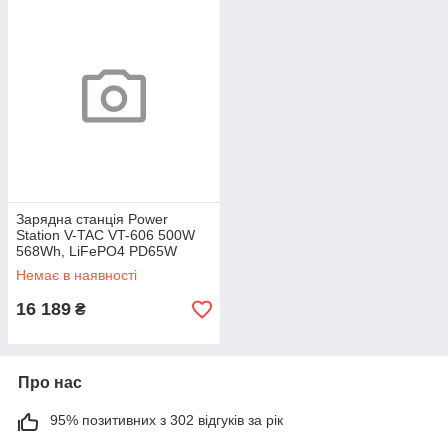
Зарядна станція Power
Station V-TAC VT-606 500W
568Wh, LiFePO4 PD65W
QC18W для дому вітринний
Немає в наявності
зразок
16 189
₴
Про нас
95% позитивних з 302 відгуків за рік