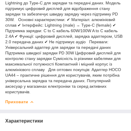
Lightning до Type-C для зарядки та передачі даних. Модель
підтримує цифровий дисплей для відображення стану
зарядки та забезпечує швидку зарядку через підтримку PD
30W. Основні характеристики: ✔ Матеріал: алюмінієвий
сплав ✔ Інтерфейс: Lightning (male) → Type-C (female) ✔
Підтримка зарядки: C to C кабель 60W/100W A to C кабель
2.4A ✔ Функції: цифровий дисплей, зарядка адаптером, USB
2.0 передача даних ✔ Не підтримує аудіо Переваги:
Універсальний адаптер для зарядки та передачі даних
Підтримка швидкої зарядки PD 30W Цифровий дисплей для
контролю стану зарядки Сумісність із різними кабелями для
максимальної потужності Компактний і міцний корпус із
алюмінієвого сплаву Для оптових покупців: Адаптер HOCO
UA44 – практичне рішення для користувачів, яким потрібна
універсальна зарядка та передача даних. Популярний
аксесуар у магазинах електроніки та серед активних
користувачів.
Приховати
Характеристики