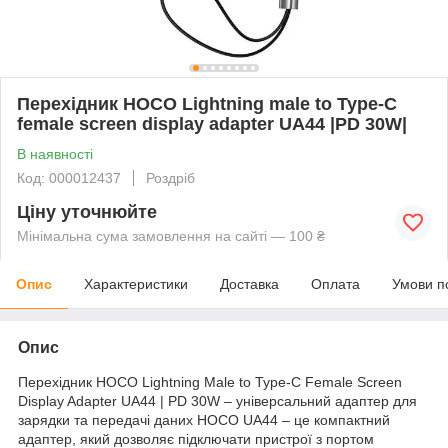
Перехідник HOCO Lightning male to Type-C
female screen display adapter UA44 |PD 30W|
В наявності
Код: 000012437
Роздріб
Ціну уточнюйте
Мінімальна сума замовлення на сайті — 100 ₴
Опис
Характеристики
Доставка
Оплата
Умови п
Опис
Перехідник HOCO Lightning Male to Type-C Female Screen
Display Adapter UA44 | PD 30W – універсальний адаптер для
зарядки та передачі даних HOCO UA44 – це компактний
адаптер, який дозволяє підключати пристрої з портом