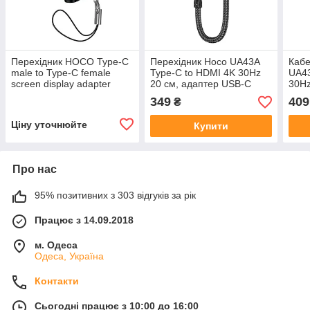
Перехідник HOCO Type-C
Перехідник Hoco UA43A
Кабе
male to Type-C female
Type-C to HDMI 4K 30Hz
UA43
screen display adapter
20 см, адаптер USB-C
30Hz
UA44A |PD 100W|
HDTV для телефона
C HD
349
409
₴
ноутбука монітора
ноут
Ціну уточнюйте
Купити
Про нас
95% позитивних з 303 відгуків за рік
Працює з 14.09.2018
м. Одеса
Одеса, Україна
Контакти
Сьогодні працює з 10:00 до 16:00