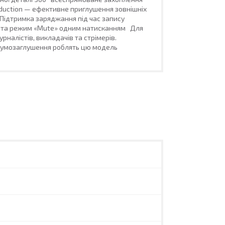
eduction — ефективне приглушення зовнішніх
в Підтримка заряджання під час запису
ії та режим «Mute» одним натисканням Для
рналістів, викладачів та стрімерів.
ї шумозаглушення роблять цю модель