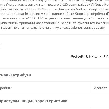
уку Ультранизька затримка — всього 0,025 секунди DEEP AI Noise R
мів Сумісність із iPhone 15/16 серії та більшістю Android-смартфоні
идка зарядка: 10 хвилин = до 1 години роботи Кнопка реверберац
тових покупців: ACEFAST R1 — універсальне рішення для блогерів, жу
мпактність, тривалий час автономної роботи та сучасні технологі
нкурентною та популярною на ринку аксесуарів для запису звуку.
ХАРАКТЕРИСТИКИ
сновні атрибути
иробник
Acefast
ористувальницькі характеристики