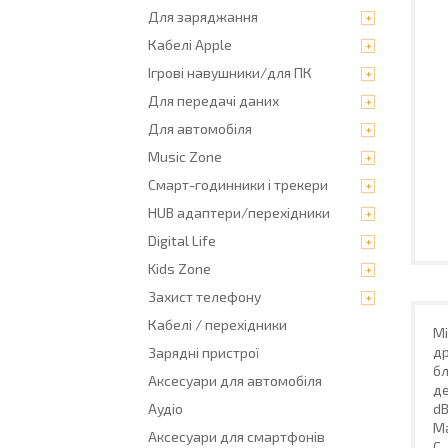
Для заряджання
Кабелі Apple
Ігрові навушники/для ПК
Для передачі даних
Для автомобіля
Music Zone
Смарт-годинники і трекери
HUB адаптери/перехідники
Digital Life
Kids Zone
Захист телефону
Кабелі / перехідники
Мі
др
Зарядні пристрої
бл
Аксесуари для автомобіля
де
dB
Аудіо
Ма
Аксесуари для смартфонів
C 