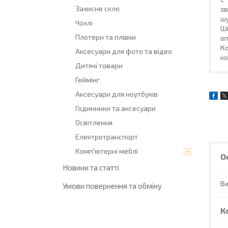
Захисне скло
зв
шу
Чохлі
Шв
Плотери та плівки
оп
Ко
Аксесуари для фото та відео
ко
Дитячі товари
Геймінг
Аксесуари для ноутбуків
Годинники та аксесуари
Освітлення
Електротранспорт
Комп'ютерні меблі
О
Новини та статті
В
Умови повернення та обміну
К