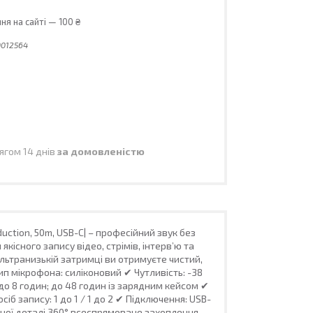
я на сайті — 100 ₴
012564
ягом 14 днів
за домовленістю
duction, 50m, USB-C| – професійний звук без
існого запису відео, стрімів, інтерв’ю та
ультранизькій затримці ви отримуєте чистий,
п мікрофона: силіконовий ✔ Чутливість: -38
до 8 годин; до 48 годин із зарядним кейсом ✔
іб запису: 1 до 1 / 1 до 2 ✔ Підключення: USB-
жної деталі 360° всеспрямоване захоплення