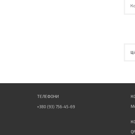
Ко
Ці
М
+380 (93) 756-45-69
QF