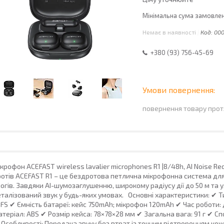
Мінімальна сума замовленн
Немає в наявності
Код:
000
+380 (93) 756-45-69
повернення товару прот
крофон ACEFAST wireless lavalier microphones R1 |8/48h, AI Noise Re
отів ACEFAST R1 – це бездротова петлична мікрофонна система для як
огів. Завдяки AI-шумозаглушенню, широкому радіусу дії до 50 м та 
талізований звук у будь-яких умовах. Основні характеристики: ✔ Ти
FS ✔ Ємність батареї: кейс 750mAh; мікрофон 120mAh ✔ Час роботи: 
теріал: ABS ✔ Розмір кейса: 78×78×28 мм ✔ Загальна вага: 91 г ✔ Спос
Особливості: Передача звуку без втрат із точним відтворенням ко