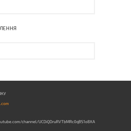
ВЛЕННЯ
l.com
outube.com/channel/UCDiQDruRVTbMRc0qBS1o8XA