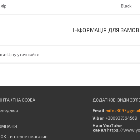
лір
Black
ІНФОРМАЦІЯ ДЛЯ ЗАМО
на:
Ціну уточнюйте
енеджер
mifox3093@gmai
+380937564569
Наш YouTube
канал
https://www.y
OX - интернет магазин