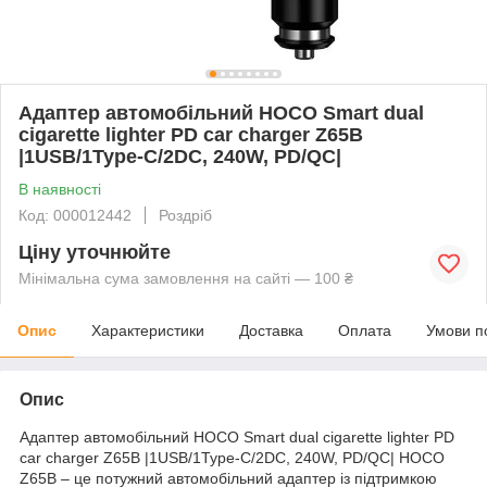
Адаптер автомобільний HOCO Smart dual
cigarette lighter PD car charger Z65B
|1USB/1Type-C/2DC, 240W, PD/QC|
В наявності
Код: 000012442
Роздріб
Ціну уточнюйте
Мінімальна сума замовлення на сайті — 100 ₴
Опис
Характеристики
Доставка
Оплата
Умови п
Опис
Адаптер автомобільний HOCO Smart dual cigarette lighter PD
car charger Z65B |1USB/1Type-C/2DC, 240W, PD/QC| HOCO
Z65B – це потужний автомобільний адаптер із підтримкою