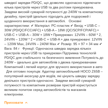
швидкої зарядки PD/QC, що дозволяє одночасно підключати
кілька пристроїв через USB та два роз'єми прикурювача.
Завдяки високій сумарній потужності до 240W та компактному
дизайну, пристрій ідеально підходить для подорожей і
щоденного використання в автомобілі. Основні
характеристики: ✔ Матеріал: PC-пластик ✔ Вихід: • USB-C –
30W (PD/QC/FCC/AFC) • USB-A – 18W (QC/SCP/FCP/AFC) •
USB-C + USB-A – 30W + 18W • Прикурювач: 12V/IN – 60W * 2,
24V/IN – 120W * 2 • USB-C + USB-A + два прикурювачі: 12V/IN
– 120W Max, 24V/IN – 240W Max ✔ Розмір: 95 × 97 × 34 мм ✔
Вага: 84 г Функції: Одночасна швидка зарядка кількох
пристроїв через USB та прикурювач Підтримка технологій
PD/QC для стабільного та безпечного живлення Потужність до
240W – ідеально для автомобілів з двома прикурювачами
Компактний і легкий корпус для зручного використання в авто
Для оптових покупців: Адаптер автомобільний HOCO Z65B –
популярний аксесуар для водіїв, які цінують швидку зарядку
декількох пристроїв одночасно. Завдяки високій сумарній
потужності та компактним розмірам пристрій користується
великим попитом серед автомобілістів та магазинів
електроніки.
Приховати