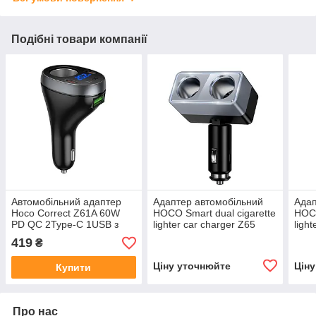
Подібні товари компанії
Автомобільний адаптер
Адаптер автомобільний
Адап
Hoco Correct Z61A 60W
HOCO Smart dual cigarette
HOCO
PD QC 2Type-C 1USB з
lighter car charger Z65
ligh
виходом прикурювача
|2DC, 240W|
|1US
419
₴
швидка зарядка
165W
Ціну уточнюйте
Цін
Купити
Про нас