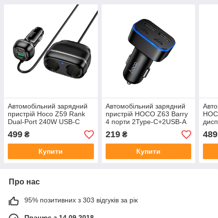
Автомобільний зарядний
Автомобільний зарядний
Авто
пристрій Hoco Z59 Rank
пристрій HOCO Z63 Barry
HOCO
Dual-Port 240W USB-C
4 порти 2Type-C+2USB-A
дис
USB-A з розгалужувачем
15W, адаптер у
A 15
499
219
489
₴
₴
прикурювача
прикурювач 12-24V
при
Купити
Купити
Про нас
95% позитивних з 303 відгуків за рік
Працює з 14.09.2018