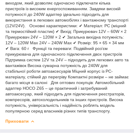
виходом, який дозволяє одночасно підключати кілька
пристроїв із високим енергоспоживанням. Завдяки високій
потужності до 240W адаптер ідеально підходить для
використання в легкових автомобілях і вантажному транспорті
(12V/24V). Основні характеристики: ✔ Матеріал: PC (міцний
та термостійкий пластик) ✔ Вихід: Прикурювач 12V – 60W × 2
Прикурювач 24V – 120W × 2 ✔ Загальна вихідна потужність:
12V – 120W Max 24V – 240W Max ✔ Розмір: 95 × 65 × 34 мм
✔ Вага: 60 г Функції та переваги: Подвійний роз’єм
прикурювача для одночасного підключення двох пристроїв
Підтримка систем 12V та 24V – підходить для легкових авто та
вантажівок Висока сумарна потужність до 240W для
стабільної роботи автоаксесуарів Міцний корпус із PC-
матеріалу, стійкий до перегріву Компактні розміри – не займає
багато місця в салоні Для оптових покупців: Автомобільний
адаптер HOCO Z65 – це практичний і затребуваний
автоаксесуар, який підходить для підключення реєстраторів,
компресорів, автохолодильників та інших пристроїв. Висока
потужність, універсальність і надійність роблять модель
популярною серед власників різних типів транспорту.
Приховати