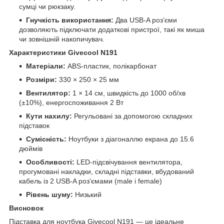
сумці чи рюкзаку.
Гнучкість використання:
Два USB-A роз’єми
дозволяють підключати додаткові пристрої, такі як миша
чи зовнішній накопичувач.
Характеристики Givecool N191
Матеріали:
ABS-пластик, полікарбонат
Розміри:
330 × 250 × 25 мм
Вентилятор:
1 × 14 см, швидкість до 1000 об/хв
(±10%), енергоспоживання 2 Вт
Кути нахилу:
Регульовані за допомогою складних
підставок
Сумісність:
Ноутбуки з діагоналлю екрана до 15.6
дюймів
Особливості:
LED-підсвічування вентилятора,
прогумовані накладки, складні підставки, вбудований
кабель із 2 USB-A роз’ємами (male і female)
Рівень шуму:
Низький
Висновок
Підставка для ноутбука Givecool N191 — це ідеальне