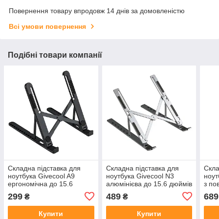
Повернення товару впродовж 14 днів за домовленістю
Всі умови повернення
Подібні товари компанії
Складна підставка для
Складна підставка для
Скла
ноутбука Givecool A9
ноутбука Givecool N3
ноут
ергономічна до 15.6
алюмінієва до 15.6 дюймів
з по
дюймів
299
489
689
₴
₴
Купити
Купити