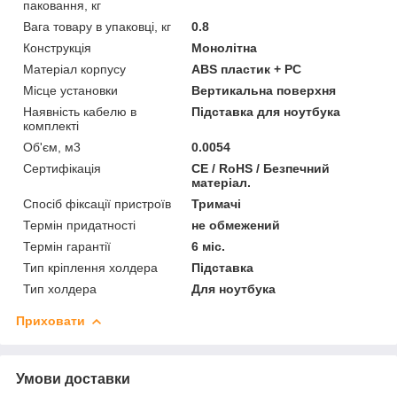
паковання, кг
Вага товару в упаковці, кг
0.8
Конструкція
Монолітна
Матеріал корпусу
ABS пластик + PC
Місце установки
Вертикальна поверхня
Наявність кабелю в
Підставка для ноутбука
комплекті
Об'єм, м3
0.0054
Сертифікація
CE / RoHS / Безпечний
матеріал.
Спосіб фіксації пристроїв
Тримачі
Термін придатності
не обмежений
Термін гарантії
6 міс.
Тип кріплення холдера
Підставка
Тип холдера
Для ноутбука
Приховати
Умови доставки