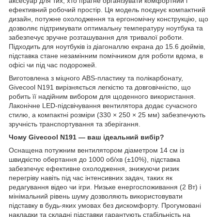
аксесуар для тих, хто прагне організувати комфортний і
ефективний робочий простір. Ця модель поєднує компактний
дизайн, потужне охолодження та ергономічну конструкцію, що
дозволяє підтримувати оптимальну температуру ноутбука та
забезпечує зручне розташування для тривалої роботи.
Підходить для ноутбуків із діагоналлю екрана до 15.6 дюймів,
підставка стане незамінним помічником для роботи вдома, в
офісі чи під час подорожей.
Виготовлена з міцного ABS-пластику та полікарбонату,
Givecool N191 вирізняється легкістю та довговічністю, що
робить її надійним вибором для щоденного використання.
Лаконічне LED-підсвічування вентилятора додає сучасного
стилю, а компактні розміри (330 × 250 × 25 мм) забезпечують
зручність транспортування та зберігання.
Чому Givecool N191 — ваш ідеальний вибір?
Оснащена потужним вентилятором діаметром 14 см із
швидкістю обертання до 1000 об/хв (±10%), підставка
забезпечує ефективне охолодження, знижуючи ризик
перегріву навіть під час інтенсивних задач, таких як
редагування відео чи ігри. Низьке енергоспоживання (2 Вт) і
мінімальний рівень шуму дозволяють використовувати
підставку в будь-яких умовах без дискомфорту. Прогумовані
накладки та складні підставки гарантують стабільність на