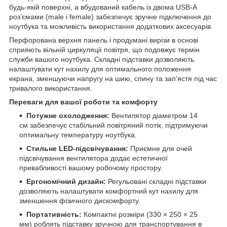
будь-якій поверхні, а вбудований кабель із двома USB-A
роз’ємами (male і female) забезпечує зручне підключення до
ноутбука та можливість використання додаткових аксесуарів.
Перфорована верхня панель і продумані вирізи в основі
сприяють вільній циркуляції повітря, що подовжує термін
служби вашого ноутбука. Складні підставки дозволяють
налаштувати кут нахилу для оптимального положення
екрана, зменшуючи напругу на шию, спину та зап’ястя під час
тривалого використання.
Переваги для вашої роботи та комфорту
Потужне охолодження:
Вентилятор діаметром 14
см забезпечує стабільний повітряний потік, підтримуючи
оптимальну температуру ноутбука.
Стильне LED-підсвічування:
Приємне для очей
підсвічування вентилятора додає естетичної
привабливості вашому робочому простору.
Ергономічний дизайн:
Регульовані складні підставки
дозволяють налаштувати комфортний кут нахилу для
зменшення фізичного дискомфорту.
Портативність:
Компактні розміри (330 × 250 × 25
мм) роблять підставку зручною для транспортування в