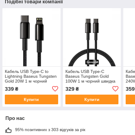
Подібні товари компанії
Кабель USB Type-C to
Кабель USB Type-C
Кабе
Lightning Baseus Tungsten
Baseus Tungsten Gold
Base
Gold 20W 1 м чорний
100W 1 м чорний швидка
240W
Power Delivery
зарядка Power Delivery
заря
339
329
359
₴
₴
Купити
Купити
Про нас
95% позитивних з 303 відгуків за рік