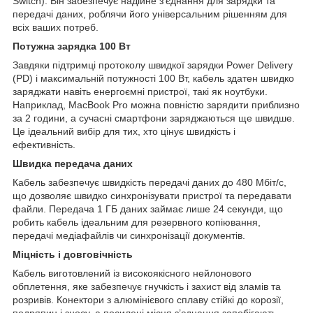
Switch). Він забезпечує надійне з’єднання для зарядки та
передачі даних, роблячи його універсальним рішенням для
всіх ваших потреб.
Потужна зарядка 100 Вт
Завдяки підтримці протоколу швидкої зарядки Power Delivery
(PD) і максимальній потужності 100 Вт, кабель здатен швидко
заряджати навіть енергоємні пристрої, такі як ноутбуки.
Наприклад, MacBook Pro можна повністю зарядити приблизно
за 2 години, а сучасні смартфони заряджаються ще швидше.
Це ідеальний вибір для тих, хто цінує швидкість і
ефективність.
Швидка передача даних
Кабель забезпечує швидкість передачі даних до 480 Мбіт/с,
що дозволяє швидко синхронізувати пристрої та передавати
файли. Передача 1 ГБ даних займає лише 24 секунди, що
робить кабель ідеальним для резервного копіювання,
передачі медіафайлів чи синхронізації документів.
Міцність і довговічність
Кабель виготовлений із високоякісного нейлонового
обплетення, яке забезпечує гнучкість і захист від зламів та
розривів. Конектори з алюмінієвого сплаву стійкі до корозії,
подряпин і зносу, а посилені місця з’єднання запобігають