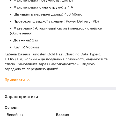
Максимальна потужність:
100 Вт
Максимальна сила струму:
2.4 А
Швидкість передачі даних:
480 Мбіт/с
Протокол швидкої зарядки:
Power Delivery (PD)
Матеріали:
Алюмінієвий сплав (конектори), нейлон
(обплетення)
Довжина:
1 м
Колір:
Чорний
Кабель Baseus Tungsten Gold Fast Charging Data Type-C
100W (1 м) чорний – це поєднання потужності, надійності та
стилю. Замовляйте зараз і насолоджуйтесь швидкою
зарядкою та передачею даних!
Приховати
Характеристики
Основні
Виробник
Baseus