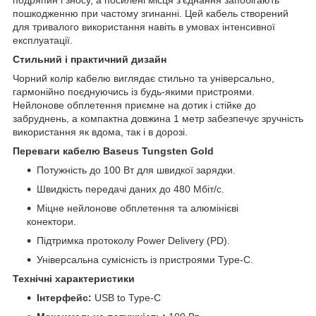
пошкодженню при частому згинанні. Цей кабель створений
для тривалого використання навіть в умовах інтенсивної
експлуатації.
Стильний і практичний дизайн
Чорний колір кабелю виглядає стильно та універсально,
гармонійно поєднуючись із будь-якими пристроями.
Нейлонове обплетення приємне на дотик і стійке до
забруднень, а компактна довжина 1 метр забезпечує зручність
використання як вдома, так і в дорозі.
Переваги кабелю Baseus Tungsten Gold
Потужність до 100 Вт для швидкої зарядки.
Швидкість передачі даних до 480 Мбіт/с.
Міцне нейлонове обплетення та алюмінієві
конектори.
Підтримка протоколу Power Delivery (PD).
Універсальна сумісність із пристроями Type-C.
Технічні характеристики
Інтерфейс:
USB to Type-C