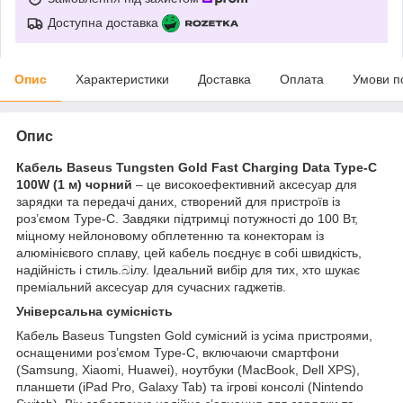
Доступна доставка
Опис
Характеристики
Доставка
Оплата
Умови п
Опис
Кабель Baseus Tungsten Gold Fast Charging Data Type-C
100W (1 м) чорний
– це високоефективний аксесуар для
зарядки та передачі даних, створений для пристроїв із
роз’ємом Type-C. Завдяки підтримці потужності до 100 Вт,
міцному нейлоновому обплетенню та конекторам із
алюмінієвого сплаву, цей кабель поєднує в собі швидкість,
надійність і стиль.බілу. Ідеальний вибір для тих, хто шукає
преміальний аксесуар для сучасних гаджетів.
Універсальна сумісність
Кабель Baseus Tungsten Gold сумісний із усіма пристроями,
оснащеними роз’ємом Type-C, включаючи смартфони
(Samsung, Xiaomi, Huawei), ноутбуки (MacBook, Dell XPS),
планшети (iPad Pro, Galaxy Tab) та ігрові консолі (Nintendo