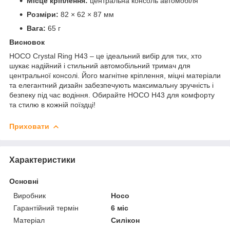
Місце кріплення:
центральна консоль автомобіля
Розміри:
82 × 62 × 87 мм
Вага:
65 г
Висновок
HOCO Crystal Ring H43 – це ідеальний вибір для тих, хто
шукає надійний і стильний автомобільний тримач для
центральної консолі. Його магнітне кріплення, міцні матеріали
та елегантний дизайн забезпечують максимальну зручність і
безпеку під час водіння. Обирайте HOCO H43 для комфорту
та стилю в кожній поїздці!
Приховати
Характеристики
Основні
Виробник
Hoco
Гарантійний термін
6 міс
Матеріал
Силікон