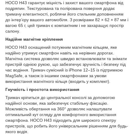
HOCO H43 гарантує міцність і захист вашого смартфона від
подряпин. Текстурована та полірована поверхня додає
тримачу елегантності, роблячи його стильним доповненням
до інтер’єру вашого автомобіля. З розмірами 82 × 62 × 87 мм і
вагою 65 г, цей тримач є компактним і не захаращує простір
салону.
Надійне магнітне кріплення
HOCO H43 оснащений потужним магнітним кільцем, яке
надійно утримує смартфон навіть на нерівних дорогах.
Магнітна система дозволяє швидко встановлювати та знімати
пристрій однією рукою, що забезпечує зручність і безпеку під
час водіння. Тримач сумісний із iPhone 12–15 із підтримкою
MagSafe, а також із іншими смартфонами за умови
використання магнітного кільця (входить у комплект).
Гнучкість і простота використання
Тримач кріпиться до центральної консолі за допомогою
надійної основи, яка забезпечує стабільну фіксацію.
Можливість обертання на 360° дозволяє налаштувати
оптимальний кут огляду для комфортного використання
смартфона. HOCO H43 підходить для широкого спектру
пристроїв, що робить його універсальним рішенням для будь-
якого водія.