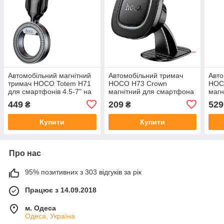
Автомобільний магнітний
Автомобільний тримач
Авто
тримач HOCO Totem H71
HOCO H73 Crown
HOC
для смартфонів 4.5-7" на
магнітний для смартфона
магн
центральну консоль
4.5-7" на центральну
заря
449
209
529
₴
₴
консоль
цент
Купити
Купити
Про нас
95% позитивних з 303 відгуків за рік
Працює з 14.09.2018
м. Одеса
Одеса, Україна