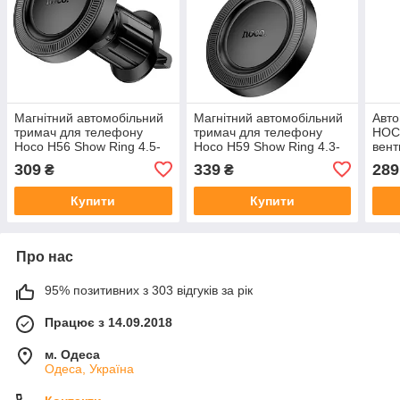
Магнітний автомобільний
Магнітний автомобільний
Авто
тримач для телефону
тримач для телефону
HOC
Hoco H56 Show Ring 4.5-
Hoco H59 Show Ring 4.3-
вент
7" MagSafe на решітку
7" MagSafe на решітку
7 дю
309
339
289
₴
₴
Купити
Купити
Про нас
95% позитивних з 303 відгуків за рік
Працює з 14.09.2018
м. Одеса
Одеса, Україна