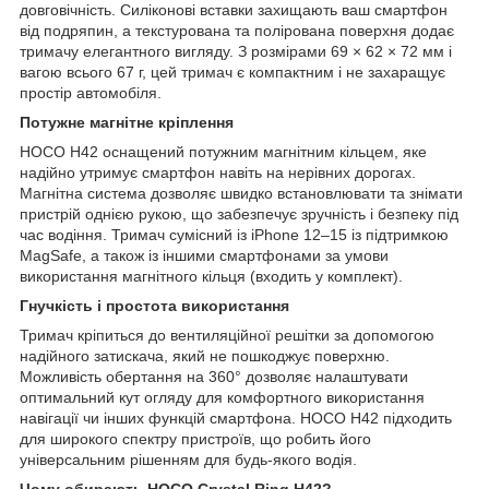
довговічність. Силіконові вставки захищають ваш смартфон
від подряпин, а текстурована та полірована поверхня додає
тримачу елегантного вигляду. З розмірами 69 × 62 × 72 мм і
вагою всього 67 г, цей тримач є компактним і не захаращує
простір автомобіля.
Потужне магнітне кріплення
HOCO H42 оснащений потужним магнітним кільцем, яке
надійно утримує смартфон навіть на нерівних дорогах.
Магнітна система дозволяє швидко встановлювати та знімати
пристрій однією рукою, що забезпечує зручність і безпеку під
час водіння. Тримач сумісний із iPhone 12–15 із підтримкою
MagSafe, а також із іншими смартфонами за умови
використання магнітного кільця (входить у комплект).
Гнучкість і простота використання
Тримач кріпиться до вентиляційної решітки за допомогою
надійного затискача, який не пошкоджує поверхню.
Можливість обертання на 360° дозволяє налаштувати
оптимальний кут огляду для комфортного використання
навігації чи інших функцій смартфона. HOCO H42 підходить
для широкого спектру пристроїв, що робить його
універсальним рішенням для будь-якого водія.
Чому обирають HOCO Crystal Ring H42?