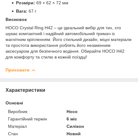
Розміри:
69 × 62 × 72 мм
Вага:
67 г
Висновок
HOCO Crystal Ring H42 – це ідеальний вибір для тих, хто
шукає компактний і надійний автомобільний тримач із
магнітним кріпленням. Його стильний дизайн, міцні матеріали
та простота використання роблять його незамінним
аксесуаром для безпечного водіння. Обирайте HOCO H42
для комфорту та стилю в кожній поїздці!
Приховати
Характеристики
Основні
Виробник
Hoco
Гарантійний термін
6 міс
Матеріал
Силікон
Стан
Новий