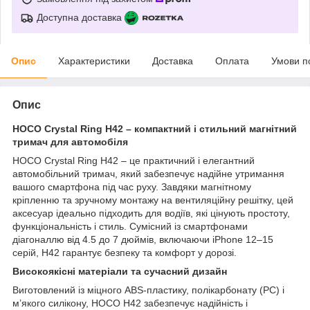
Доступна доставка
Опис
Характеристики
Доставка
Оплата
Умови п
Опис
HOCO Crystal Ring H42 – компактний і стильний магнітний
тримач для автомобіля
HOCO Crystal Ring H42 – це практичний і елегантний
автомобільний тримач, який забезпечує надійне утримання
вашого смартфона під час руху. Завдяки магнітному
кріпленню та зручному монтажу на вентиляційну решітку, цей
аксесуар ідеально підходить для водіїв, які цінують простоту,
функціональність і стиль. Сумісний із смартфонами
діагоналлю від 4.5 до 7 дюймів, включаючи iPhone 12–15
серій, H42 гарантує безпеку та комфорт у дорозі.
Високоякісні матеріали та сучасний дизайн
Виготовлений із міцного ABS-пластику, полікарбонату (PC) і
м’якого силікону, HOCO H42 забезпечує надійність і