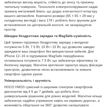
забезпечує високу міцність, стійкість до зносу та приємну
тактильну поверхню. Технологія електрополірування надає
тримачу металевий блиск, що додає елегантності інтер’єру
вашого автомобіля. Компактні розміри (65 × 65 × 28 мм у
складеному вигляді) і вага 178 г роблять його зручним для
встановлення на центральній консолі, не захаращуючи
простір.
Швидка бездротова зарядка та MagSafe-сумісність
Цей тримач підтримує бездротову зарядку з вихідною
потужністю 5 Вт, 7.5 Вт, 10 Вт і 15 Вт, що дозволяє швидко
заряджати ваш смартфон без використання кабелів. Для
iPhone 12–16 із підтримкою MagSafe передбачена
оптимальна потужність 7.5 Вт, що забезпечує ефективну та
безпечну зарядку. Магнітне кріплення гарантує міцну фіксацію
пристрою, дозволяючи легко встановлювати та знімати
смартфон однією рукою.
Універсальність і зручність
HOCO HW33 сумісний із широким спектром смартфонів
діагоналлю від 4.5 до 7 дюймів, що робить його
універсальним рішенням для різних моделей. Магнітне кільце
забезпечує надійне утримання навіть на нерівних дорогах, а
можливість обертання на 360° дозволяє налаштувати