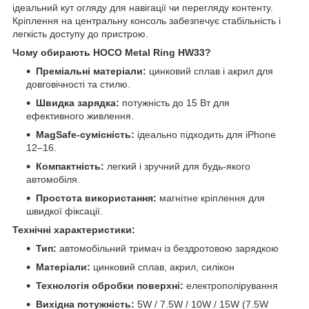
ідеальний кут огляду для навігації чи перегляду контенту.
Кріплення на центральну консоль забезпечує стабільність і
легкість доступу до пристрою.
Чому обирають HOCO Metal Ring HW33?
Преміальні матеріали:
цинковий сплав і акрил для
довговічності та стилю.
Швидка зарядка:
потужність до 15 Вт для
ефективного живлення.
MagSafe-сумісність:
ідеально підходить для iPhone
12–16.
Компактність:
легкий і зручний для будь-якого
автомобіля.
Простота використання:
магнітне кріплення для
швидкої фіксації.
Технічні характеристики:
Тип:
автомобільний тримач із бездротовою зарядкою
Матеріали:
цинковий сплав, акрил, силікон
Технологія обробки поверхні:
електрополірування
Вихідна потужність:
5W / 7.5W / 10W / 15W (7.5W