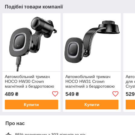
Подібні товари компанії
Автомобільний тримач
Автомобільний тримач
Авто
HOCO HW30 Crown
HOCO HW31 Crown
для
магнітний з бездротовою
магнітний з бездротовою
Crys
зарядкою 15 Вт 4.5-7"
зарядкою 15 Вт 4.5-7"
безд
489
549
529
₴
₴
15W 
Купити
Купити
Про нас
95% позитивних з 303 відгуків за рік