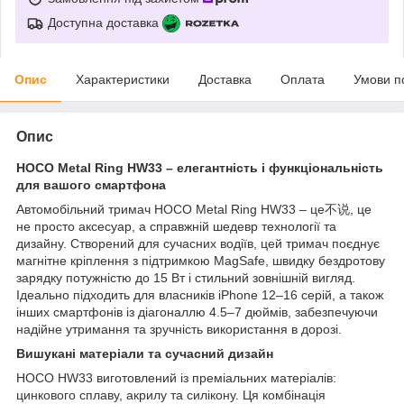
Доступна доставка
Опис
Характеристики
Доставка
Оплата
Умови п
Опис
HOCO Metal Ring HW33 – елегантність і функціональність
для вашого смартфона
Автомобільний тримач HOCO Metal Ring HW33 – це不说, це
не просто аксесуар, а справжній шедевр технології та
дизайну. Створений для сучасних водіїв, цей тримач поєднує
магнітне кріплення з підтримкою MagSafe, швидку бездротову
зарядку потужністю до 15 Вт і стильний зовнішній вигляд.
Ідеально підходить для власників iPhone 12–16 серій, а також
інших смартфонів із діагоналлю 4.5–7 дюймів, забезпечуючи
надійне утримання та зручність використання в дорозі.
Вишукані матеріали та сучасний дизайн
HOCO HW33 виготовлений із преміальних матеріалів:
цинкового сплаву, акрилу та силікону. Ця комбінація