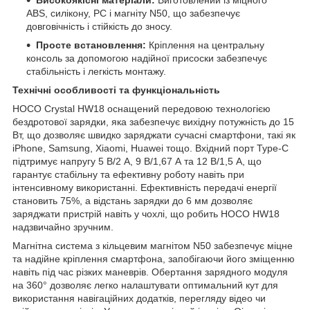
ABS, силікону, PC і магніту N50, що забезпечує
довговічність і стійкість до зносу.
Просте встановлення:
Кріплення на центральну
консоль за допомогою надійної присоски забезпечує
стабільність і легкість монтажу.
Технічні особливості та функціональність
HOCO Crystal HW18 оснащений передовою технологією
бездротової зарядки, яка забезпечує вихідну потужність до 15
Вт, що дозволяє швидко заряджати сучасні смартфони, такі як
iPhone, Samsung, Xiaomi, Huawei тощо. Вхідний порт Type-C
підтримує напругу 5 В/2 А, 9 В/1,67 А та 12 В/1,5 А, що
гарантує стабільну та ефективну роботу навіть при
інтенсивному використанні. Ефективність передачі енергії
становить 75%, а відстань зарядки до 6 мм дозволяє
заряджати пристрій навіть у чохлі, що робить HOCO HW18
надзвичайно зручним.
Магнітна система з кільцевим магнітом N50 забезпечує міцне
та надійне кріплення смартфона, запобігаючи його зміщенню
навіть під час різких маневрів. Обертання зарядного модуля
на 360° дозволяє легко налаштувати оптимальний кут для
використання навігаційних додатків, перегляду відео чи