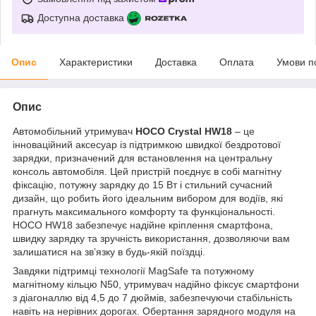
Доступна доставка
Опис
Характеристики
Доставка
Оплата
Умови п
Опис
Автомобільний утримувач
HOCO Crystal HW18
– це
інноваційний аксесуар із підтримкою швидкої бездротової
зарядки, призначений для встановлення на центральну
консоль автомобіля. Цей пристрій поєднує в собі магнітну
фіксацію, потужну зарядку до 15 Вт і стильний сучасний
дизайн, що робить його ідеальним вибором для водіїв, які
прагнуть максимального комфорту та функціональності.
HOCO HW18 забезпечує надійне кріплення смартфона,
швидку зарядку та зручність використання, дозволяючи вам
залишатися на зв’язку в будь-якій поїздці.
Завдяки підтримці технології MagSafe та потужному
магнітному кільцю N50, утримувач надійно фіксує смартфони
з діагоналлю від 4,5 до 7 дюймів, забезпечуючи стабільність
навіть на нерівних дорогах. Обертання зарядного модуля на