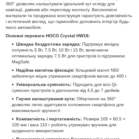
360° дозволяє налаштувати ідеальний кут огляду для
навігації, дзвінків або перегляду контенту. Високоякісні
матеріали та продумана конструкція гарантують довговічність
і естетичний вигляд, що гармонійно доповнить інтер’єр будь-
якого автомобіля.
Основні переваги HOCO Crystal HW18:
Швидка бездротова зарядка:
Підтримує вихідну
потужність 5 Вт, 7,5 Вт, 10 Вт і 15 Вт, включаючи
оптимальну зарядку 7,5 Вт для пристроїв із підтримкою
MagSafe.
Надійна магнітна фіксація:
Кільцевий магніт N50
забезпечує міцне утримання смартфонів вагою до 400 г.
Універсальна сумісність:
Підходить для всіх Qi-
сумісних пристроїв із діагоналлю від 4,5 до 7 дюймів.
Гнучке налаштування кута:
Обертання на 360°
дозволяє легко адаптувати положення смартфона для
максимальної зручності.
Компактність і портативність:
Розміри 105 × 60,5 ×
105 мм і вага 110 г роблять утримувач зручним для
щоденного використання.
Високоякісні матеріали:
Виготовлений із міцного