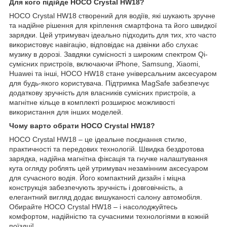
Для кого підійде HOCO Crystal HW18?
HOCO Crystal HW18 створений для водіїв, які шукають зручне
та надійне рішення для кріплення смартфона та його швидкої
зарядки. Цей утримувач ідеально підходить для тих, хто часто
використовує навігацію, відповідає на дзвінки або слухає
музику в дорозі. Завдяки сумісності з широким спектром Qi-
сумісних пристроїв, включаючи iPhone, Samsung, Xiaomi,
Huawei та інші, HOCO HW18 стане універсальним аксесуаром
для будь-якого користувача. Підтримка MagSafe забезпечує
додаткову зручність для власників сумісних пристроїв, а
магнітне кільце в комплекті розширює можливості
використання для інших моделей.
Чому варто обрати HOCO Crystal HW18?
HOCO Crystal HW18 – це ідеальне поєднання стилю,
практичності та передових технологій. Швидка бездротова
зарядка, надійна магнітна фіксація та гнучке налаштування
кута огляду роблять цей утримувач незамінним аксесуаром
для сучасного водія. Його компактний дизайн і міцна
конструкція забезпечують зручність і довговічність, а
елегантний вигляд додає вишуканості салону автомобіля.
Обирайте HOCO Crystal HW18 – і насолоджуйтесь
комфортом, надійністю та сучасними технологіями в кожній
поїздці!