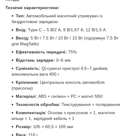
Технічні характеристики:
Тип:
Автомобільний магнітний утримувач із
бездротовою зарядкою
Вхід:
Type-C – 5 В/2 А, 9 В/1,67 А, 12 В/1,5 А
Вихід:
5 Вт / 7,5 Вт / 10 Вт / 15 Вт (підтримує 7,5 Вт
для MagSafe)
Ефективність передачі:
75%
Відстань зарядки:
0–6 мм
Сумісність:
Qi-сумісні пристрої 4,5–7 дюймів,
максимальна вага 400 г
Кріплення:
Центральна консоль автомобіля
(присоска)
Матеріал:
ABS + силікон + PC + магніт N50
Технологія обробки:
Текстурування + полірування
Комплектація:
Основа з присоскою × 1, магнітне
кільце × 1, зарядний кабель × 1
Розмір:
105 × 60,5 × 105 мм
Вага:
110 г