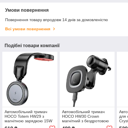
Умови повернення
Повернення товару впродовж 14 днів за домовленістю
Всі умови повернення
Подібні товари компанії
Автомобільний тримач
Автомобільний тримач
Авто
HOCO Totem HW29 з
HOCO HW30 Crown
для
магнітною зарядкою 15W
магнітний з бездротовою
Crys
для смартфонів 4.5-7" на
зарядкою 15 Вт 4.5-7"
безд