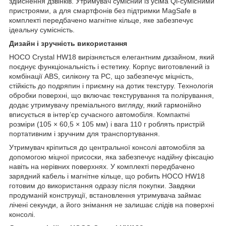
здійснення дзвінків. Утримувач сумісний із усіма Qi-сумісними
пристроями, а для смартфонів без підтримки MagSafe в
комплекті передбачено магнітне кільце, яке забезпечує
ідеальну сумісність.
Дизайн і зручність використання
HOCO Crystal HW18 вирізняється елегантним дизайном, який
поєднує функціональність і естетику. Корпус виготовлений із
комбінації ABS, силікону та PC, що забезпечує міцність,
стійкість до подряпин і приємну на дотик текстуру. Технологія
обробки поверхні, що включає текстурування та полірування,
додає утримувачу преміального вигляду, який гармонійно
вписується в інтер’єр сучасного автомобіля. Компактні
розміри (105 × 60,5 × 105 мм) і вага 110 г роблять пристрій
портативним і зручним для транспортування.
Утримувач кріпиться до центральної консолі автомобіля за
допомогою міцної присоски, яка забезпечує надійну фіксацію
навіть на нерівних поверхнях. У комплекті передбачено
зарядний кабель і магнітне кільце, що робить HOCO HW18
готовим до використання одразу після покупки. Завдяки
продуманій конструкції, встановлення утримувача займає
лічені секунди, а його знімання не залишає слідів на поверхні
консолі.