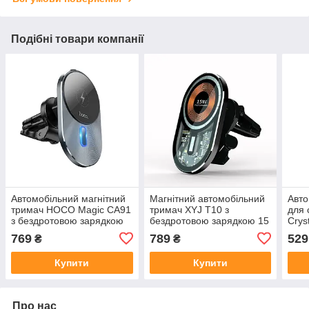
Подібні товари компанії
Автомобільний магнітний
Магнітний автомобільний
Авто
тримач HOCO Magic CA91
тримач XYJ T10 з
для
з бездротовою зарядкою
бездротовою зарядкою 15
Crys
15 Вт для смартфонів
Вт MagSafe на решітку
безд
769
789
529
₴
₴
MagSafe
15W 
Купити
Купити
Про нас