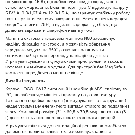
потужністю до 15 Вт, що забезпечує швидке заряджання
сучасних смартфонів. Вхідний порт Type-C підтримує напругу
5 В/2 А, 9 В/1,67 А та 12 В/1,5 А, що гарантує стабільну роботу
навіть при інтенсивному використанні. Ефективність передачі
енергії становить 75%, а відстань зарядки – до 6 мм, що
дозволяє заряджати смартфон навіть у чохлі.
Магнітна система з кільцевим магнітом N50 забезпечує
надійну фіксацію пристрою, а можливість обертання
зарядного модуля на 360° дозволяє налаштувати
оптимальний кут для перегляду навігації чи дзвінків.
Утримувач сумісний із Qi-сумісними пристроями, а також із
чохлами з магнітним модулем. Для пристроїв без MagSafe в
комплекті передбачено магнітне кільце.
Дизайн і зручність
Корпус HOCO HW17 виконаний із комбінації ABS, силікону та
PC, що забезпечує міцність і приємну на дотик текстуру.
Технологія обробки поверхні (текстурування та полірування)
надає утримувачу елегантного вигляду, стійкого до подряпин і
зносу. Компактні розміри (71 × 60,5 × 70,5 мм) і легка вага (81
г) дозволяють легко встановлювати та знімати пристрій.
Утримувач кріпиться до вентиляційної решітки автомобіля за
допомогою надійної кліпси, яка забезпечує стабільне