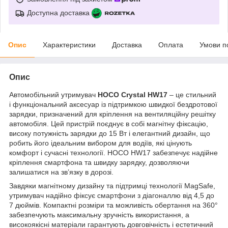
Доступна доставка
Опис
Характеристики
Доставка
Оплата
Умови п
Опис
Автомобільний утримувач
HOCO Crystal HW17
– це стильний
і функціональний аксесуар із підтримкою швидкої бездротової
зарядки, призначений для кріплення на вентиляційну решітку
автомобіля. Цей пристрій поєднує в собі магнітну фіксацію,
високу потужність зарядки до 15 Вт і елегантний дизайн, що
робить його ідеальним вибором для водіїв, які цінують
комфорт і сучасні технології. HOCO HW17 забезпечує надійне
кріплення смартфона та швидку зарядку, дозволяючи
залишатися на зв’язку в дорозі.
Завдяки магнітному дизайну та підтримці технології MagSafe,
утримувач надійно фіксує смартфони з діагоналлю від 4,5 до
7 дюймів. Компактні розміри та можливість обертання на 360°
забезпечують максимальну зручність використання, а
високоякісні матеріали гарантують довговічність і естетичний