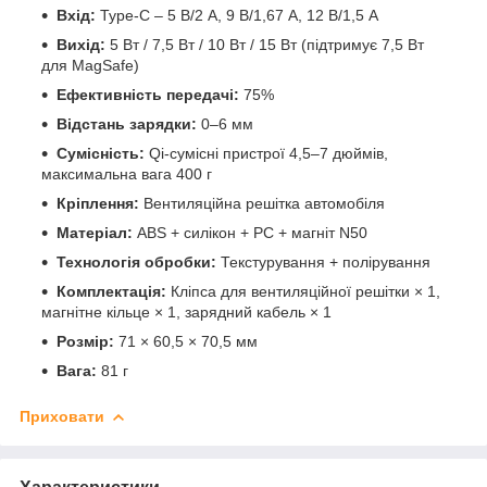
Вхід:
Type-C – 5 В/2 А, 9 В/1,67 А, 12 В/1,5 А
Вихід:
5 Вт / 7,5 Вт / 10 Вт / 15 Вт (підтримує 7,5 Вт
для MagSafe)
Ефективність передачі:
75%
Відстань зарядки:
0–6 мм
Сумісність:
Qi-сумісні пристрої 4,5–7 дюймів,
максимальна вага 400 г
Кріплення:
Вентиляційна решітка автомобіля
Матеріал:
ABS + силікон + PC + магніт N50
Технологія обробки:
Текстурування + полірування
Комплектація:
Кліпса для вентиляційної решітки × 1,
магнітне кільце × 1, зарядний кабель × 1
Розмір:
71 × 60,5 × 70,5 мм
Вага:
81 г
Приховати