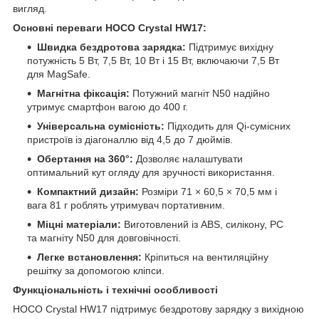
вигляд.
Основні переваги HOCO Crystal HW17:
Швидка бездротова зарядка:
Підтримує вихідну
потужність 5 Вт, 7,5 Вт, 10 Вт і 15 Вт, включаючи 7,5 Вт
для MagSafe.
Магнітна фіксація:
Потужний магніт N50 надійно
утримує смартфон вагою до 400 г.
Універсальна сумісність:
Підходить для Qi-сумісних
пристроїв із діагоналлю від 4,5 до 7 дюймів.
Обертання на 360°:
Дозволяє налаштувати
оптимальний кут огляду для зручності використання.
Компактний дизайн:
Розміри 71 × 60,5 × 70,5 мм і
вага 81 г роблять утримувач портативним.
Міцні матеріали:
Виготовлений із ABS, силікону, PC
та магніту N50 для довговічності.
Легке встановлення:
Кріпиться на вентиляційну
решітку за допомогою кліпси.
Функціональність і технічні особливості
HOCO Crystal HW17 підтримує бездротову зарядку з вихідною