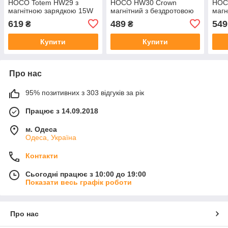
HOCO Totem HW29 з
HOCO HW30 Crown
HOC
магнітною зарядкою 15W
магнітний з бездротовою
магн
для смартфонів 4.5-7" на
зарядкою 15 Вт 4.5-7"
заря
619
489
549
₴
₴
консоль
Купити
Купити
Про нас
95% позитивних з 303 відгуків за рік
Працює з 14.09.2018
м. Одеса
Одеса, Україна
Контакти
Сьогодні працює з 10:00 до 19:00
Показати весь графік роботи
Про нас