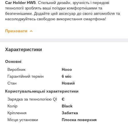
Car Holder HW5
. Стильний дизайн, зручність і передові
технології зроблять ваші поїздки комфортнішими та
безпечнішими. Додайте цей аксесуар до свого автомобіля та
насолоджуйтесь свободою використання смартфона!
Приховати
Характеристики
Основні
Виробник
Hoco
Гарантійний термін
6 міс
Стан
Новий
Користувальницькі характеристики
Зарядка за технологією QI
Є
Колір
Black
Кріплення
Забитка
Місце установки
Плоска поверхня