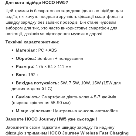
Для кого підійде HOCO HW5?
Цей тримач із бездротовою зарядкою ідеально підійде для
водіїв, які хочуть поєднати зручність фіксації смартфона та
швидку зарядку без зайвих проводів. Він стане чудовим
вибором для тих, хто часто використовує смартфон для
навігації, дзвінків чи відтворення музики в дорозі.
Технічні характеристики:
Матеріал:
PC + ABS
Обробка:
Sunburn + полірування
Розміри:
175 × 64 × 111 мм
Вага:
192 г
Вихідна потужність:
5W, 7.5W, 10W, 15W (15W для
деяких моделей LG)
Сумісність:
Смартфони діагоналлю 4.5-7 дюймів
(ширина кріплення 55-90 мм)
Місце кріплення:
Центральна консоль автомобіля
Замовте HOCO Journey HW5 уже сьогодні!
Забезпечте своїм гаджетам швидку зарядку та надійну
фіксацію з тримачем
HOCO Journey Wireless Fast Charging