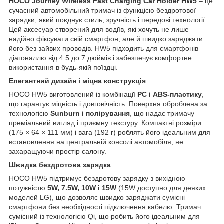
HOCO Journey Wireless Fast Charging Car Holder HW5
– це
сучасний автомобільний тримач із функцією бездротової
зарядки, який поєднує стиль, зручність і передові технології.
Цей аксесуар створений для водіїв, які хочуть не лише
надійно фіксувати свій смартфон, але й швидко заряджати
його без зайвих проводів. HW5 підходить для смартфонів
діагоналлю від 4.5 до 7 дюймів і забезпечує комфортне
використання в будь-якій поїздці.
Елегантний дизайн і міцна конструкція
HOCO HW5 виготовлений із комбінації
PC і ABS-пластику
,
що гарантує міцність і довговічність. Поверхня оброблена за
технологією
Sunburn і полірування
, що надає тримачу
преміальний вигляд і приємну текстуру. Компактні розміри
(175 × 64 × 111 мм) і вага (192 г) роблять його ідеальним для
встановлення на центральній консолі автомобіля, не
захаращуючи простір салону.
Швидка бездротова зарядка
HOCO HW5 підтримує бездротову зарядку з вихідною
потужністю
5W, 7.5W, 10W і 15W
(15W доступно для деяких
моделей LG), що дозволяє швидко заряджати сумісні
смартфони без необхідності підключення кабелю. Тримач
сумісний із технологією Qi, що робить його ідеальним для