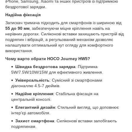
iPhone, Samsung, Xiaomi та інших пристроїв із підтримкою
бездротової зарядки.
Надійна фіксація
Затискач тримача підходить для смартфонів із шириною від
55 до 90 мм
, забезпечуючи міцне кріплення навіть на
нерівних дорогах. Силіконові вставки захищають пристрій від
подряпин і вібрацій, а регульований механізм дозволяє
налаштувати оптимальний кут огляду для комфортного
використання.
Чому варто обрати HOCO Journey HW5?
Швидка бездротова зарядка
: Підтримка
5W/7.5W/10W/15W для ефективного живлення.
Універсальність
: Сумісний зі смартфонами
діагоналлю 4.5-7 дюймів.
Надійне кріплення
: Стабільна фіксація на
центральній консолі.
Елегантний дизайн
: Стильний вигляд, що доповнює
інтер’єр автомобіля.
Захист смартфона
: Силіконові вставки запобігають
подряпинам.