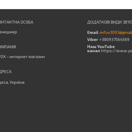
енеджер
mifox3093@gmai
+380937564569
Наш YouTube
канал
https://www.y
OX - интернет магазин
еса, Україна