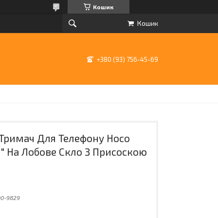
Кошик
Кошик
+380 (93) 756-45-69
Тримач Для Телефону Hoco
7" На Лобове Скло З Присоскою
00-9829