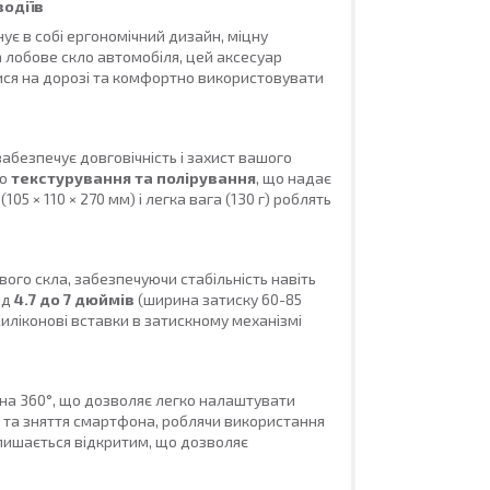
водіїв
ує в собі ергономічний дизайн, міцну
 лобове скло автомобіля, цей аксесуар
ся на дорозі та комфортно використовувати
забезпечує довговічність і захист вашого
єю
текстурування та полірування
, що надає
05 × 110 × 270 мм) і легка вага (130 г) роблять
ого скла, забезпечуючи стабільність навіть
ід
4.7 до 7 дюймів
(ширина затиску 60-85
иліконові вставки в затискному механізмі
на 360°, що дозволяє легко налаштувати
 та зняття смартфона, роблячи використання
лишається відкритим, що дозволяє