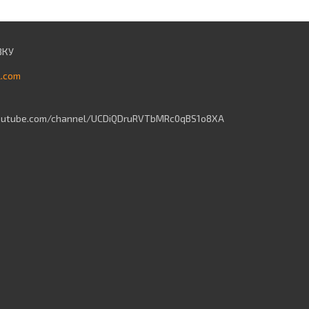
l.com
outube.com/channel/UCDiQDruRVTbMRc0qBS1o8XA