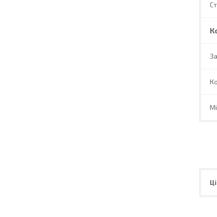
С
К
За
Ко
Мі
Ці