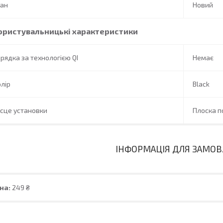
тан
Новий
ористувальницькі характеристики
рядка за технологією QI
Немає
лір
Black
сце установки
Плоска п
ІНФОРМАЦІЯ ДЛЯ ЗАМО
на:
249 ₴