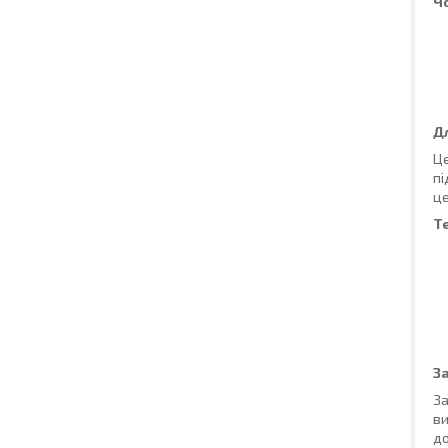
Ч
Д
Це
пі
це
Т
З
За
ви
до