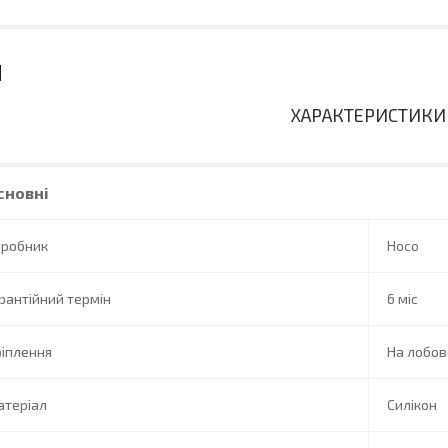
ХАРАКТЕРИСТИКИ
сновні
иробник
Hoco
рантійний термін
6 міс
іплення
На лобов
атеріал
Силікон