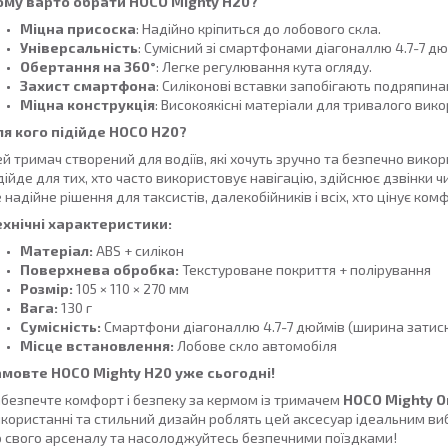
ому варто обрати HOCO Mighty H20?
Міцна присоска
: Надійно кріпиться до лобового скла.
Універсальність
: Сумісний зі смартфонами діагоналлю 4.7-7 дю
Обертання на 360°
: Легке регулювання кута огляду.
Захист смартфона
: Силіконові вставки запобігають подряпина
Міцна конструкція
: Високоякісні матеріали для тривалого вик
ля кого підійде HOCO H20?
й тримач створений для водіїв, які хочуть зручно та безпечно вико
дійде для тих, хто часто використовує навігацію, здійснює дзвінки 
 надійне рішення для таксистів, далекобійників і всіх, хто цінує комф
ехнічні характеристики:
Матеріал:
ABS + силікон
Поверхнева обробка:
Текстуроване покриття + полірування
Розмір:
105 × 110 × 270 мм
Вага:
130 г
Сумісність:
Смартфони діагоналлю 4.7-7 дюймів (ширина затиск
Місце встановлення:
Лобове скло автомобіля
амовте HOCO Mighty H20 уже сьогодні!
безпечте комфорт і безпеку за кермом із тримачем
HOCO Mighty O
користанні та стильний дизайн роблять цей аксесуар ідеальним в
 свого арсеналу та насолоджуйтесь безпечними поїздками!