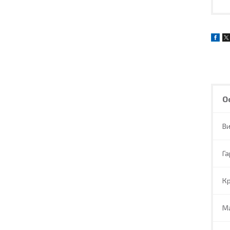
О
В
Га
Кр
М