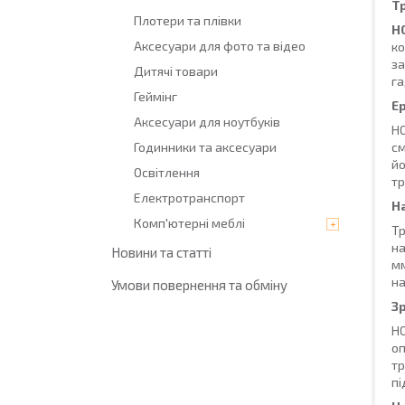
Тр
Плотери та плівки
H
Аксесуари для фото та відео
ко
за
Дитячі товари
га
Геймінг
Е
Аксесуари для ноутбуків
HO
Годинники та аксесуари
см
йо
Освітлення
тр
Електротранспорт
Н
Комп'ютерні меблі
Тр
на
Новини та статті
мм
на
Умови повернення та обміну
З
H
оп
тр
пі