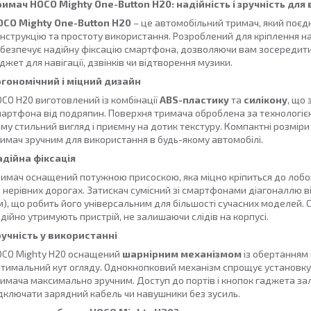
имач HOCO Mighty One-Button H20: надійність і зручність для 
OCO Mighty One-Button H20
– це автомобільний тримач, який поєдн
нструкцію та простоту використання. Розроблений для кріплення на
безпечує надійну фіксацію смартфона, дозволяючи вам зосередити
джет для навігації, дзвінків чи відтворення музики.
ргономічний і міцний дизайн
CO H20 виготовлений із комбінації
ABS-пластику
та
силікону
, що 
артфона від подряпин. Поверхня тримача оброблена за технологі
му стильний вигляд і приємну на дотик текстуру. Компактні розміри (1
имач зручним для використання в будь-якому автомобілі.
адійна фіксація
имач оснащений потужною присоскою, яка міцно кріпиться до лобов
 нерівних дорогах. Затискач сумісний зі смартфонами діагоналлю в
), що робить його універсальним для більшості сучасних моделей. С
дійно утримують пристрій, не залишаючи слідів на корпусі.
ручність у використанні
OCO Mighty H20 оснащений
шарнірним механізмом
із обертанням 
тимальний кут огляду. Однокнопковий механізм спрощує установку
имача максимально зручним. Доступ до портів і кнопок гаджета за
дключати зарядний кабель чи навушники без зусиль.