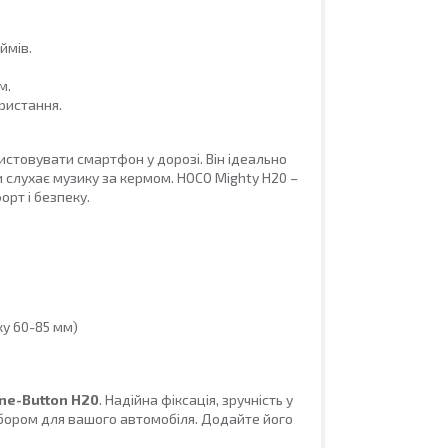
ймів.
м.
ористання.
ристовувати смартфон у дорозі. Він ідеально
чи слухає музику за кермом. HOCO Mighty H20 –
орт і безпеку.
у 60-85 мм)
ne-Button H20
. Надійна фіксація, зручність у
ибором для вашого автомобіля. Додайте його