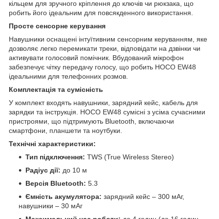
кільцем для зручного кріплення до ключів чи рюкзака, що
робить його ідеальним для повсякденного використання.
Просте сенсорне керування
Навушники оснащені інтуїтивним сенсорним керуванням, яке
дозволяє легко перемикати треки, відповідати на дзвінки чи
активувати голосовий помічник. Вбудований мікрофон
забезпечує чітку передачу голосу, що робить HOCO EW48
ідеальними для телефонних розмов.
Комплектація та сумісність
У комплект входять навушники, зарядний кейс, кабель для
зарядки та інструкція. HOCO EW48 сумісні з усіма сучасними
пристроями, що підтримують Bluetooth, включаючи
смартфони, планшети та ноутбуки.
Технічні характеристики:
Тип підключення:
TWS (True Wireless Stereo)
Радіус дії:
до 10 м
Версія Bluetooth:
5.3
Ємність акумулятора:
зарядний кейс – 300 мАг,
навушники – 30 мАг
Максимальний час роботи:
до 4 годин (до 16 годин