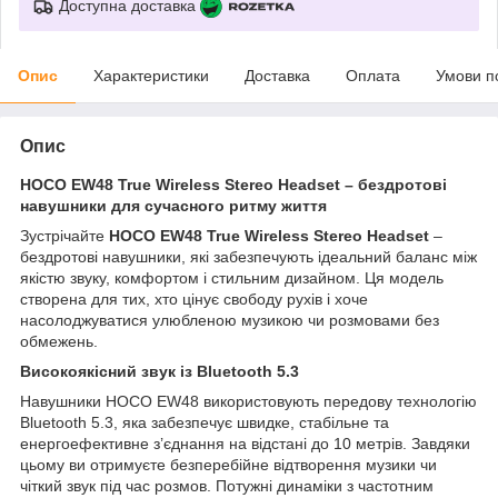
Доступна доставка
Опис
Характеристики
Доставка
Оплата
Умови п
Опис
HOCO EW48 True Wireless Stereo Headset – бездротові
навушники для сучасного ритму життя
Зустрічайте
HOCO EW48 True Wireless Stereo Headset
–
бездротові навушники, які забезпечують ідеальний баланс між
якістю звуку, комфортом і стильним дизайном. Ця модель
створена для тих, хто цінує свободу рухів і хоче
насолоджуватися улюбленою музикою чи розмовами без
обмежень.
Високоякісний звук із Bluetooth 5.3
Навушники HOCO EW48 використовують передову технологію
Bluetooth 5.3, яка забезпечує швидке, стабільне та
енергоефективне з’єднання на відстані до 10 метрів. Завдяки
цьому ви отримуєте безперебійне відтворення музики чи
чіткий звук під час розмов. Потужні динаміки з частотним