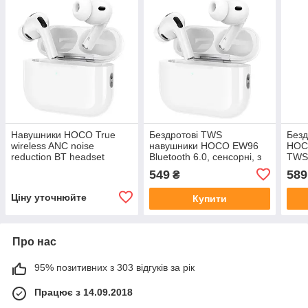
Навушники HOCO True
Бездротові TWS
Безд
wireless ANC noise
навушники HOCO EW96
HOCO
reduction BT headset
Bluetooth 6.0, сенсорні, з
TWS
EW97 |BT6.0, 30/300mAh,
мікрофоном, кейс 300 мАг,
549
589
₴
4h|
до 4 годин
Ціну уточнюйте
Купити
Про нас
95% позитивних з 303 відгуків за рік
Працює з 14.09.2018