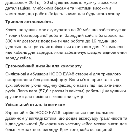
діапазоном 20 Гц – 20 кГц відтворюють музику з високою
деталізацією, глибокими басами та чистими високими
частотами, що робить їх ідеальними для будь-якого жанру.
Тривала автономність
Кожен навушник має акумулятор на 30 мАг, що забезпечує до
4 годин безперервної роботи. Зарядний кейс із батареєю на
300 мАг дозволяє подовжити час роботи до 16 годин, що
ідеально для тривалих поїздок чи активного дня. У комплекті
йде кабель для зарядки, який забезпечує швидке відновлення
заряду кейса.
Ергономічний дизайн для комфорту
Силіконові амбушюри HOCO EW48 створені для тривалого
використання без дискомфорту. Вони м’яко прилягають до
вух, забезпечуючи надійну фіксацію навіть під час активних
рухів. Легка вага (57,6 г разом із кейсом) робить ці навушники
зручними для носіння в кишені чи сумці.
Унікальний стиль із котиком
Зарядний кейс HOCO EW48 вирізняється оригінальним
дизайном у вигляді котика, що додає аксесуару грайливості та
індивідуальності. Декоративну частину кейса можна зняти для
більш компактного вигляду. Крім того, кейс оснащений