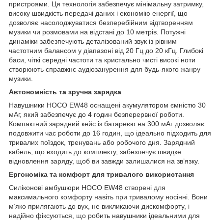
пристроями. Ця технологія забезпечує мінімальну затримку,
високу швидкість передачі даних і економію енергії, що
дозволяє насолоджуватися безперебійним відтворенням
музики чи розмовами на відстані до 10 метрів. Потужні
динаміки забезпечують деталізований звук із рівним
частотним балансом у діапазоні від 20 Гц до 20 кГц. Глибокі
баси, чіткі середні частоти та кристально чисті високі ноти
створюють справжнє аудіозанурення для будь-якого жанру
музики.
Автономність та зручна зарядка
Навушники HOCO EW48 оснащені акумулятором ємністю 30
мАг, який забезпечує до 4 годин безперервної роботи.
Компактний зарядний кейс із батареєю на 300 мАг дозволяє
подовжити час роботи до 16 годин, що ідеально підходить для
тривалих поїздок, тренувань або робочого дня. Зарядний
кабель, що входить до комплекту, забезпечує швидке
відновлення заряду, щоб ви завжди залишалися на зв’язку.
Ергономіка та комфорт для тривалого використання
Силіконові амбушюри HOCO EW48 створені для
максимального комфорту навіть при тривалому носінні. Вони
м’яко прилягають до вух, не викликаючи дискомфорту, і
надійно фіксуються, що робить навушники ідеальними для