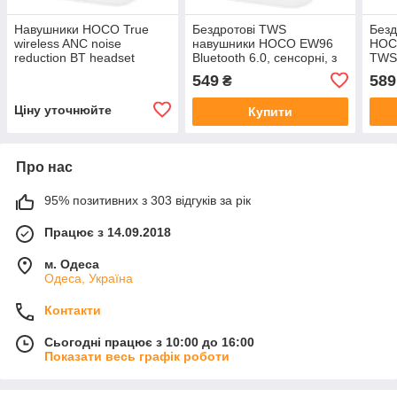
Навушники HOCO True
Бездротові TWS
Безд
wireless ANC noise
навушники HOCO EW96
HOCO
reduction BT headset
Bluetooth 6.0, сенсорні, з
TWS
EW97 |BT6.0, 30/300mAh,
мікрофоном, кейс 300 мАг,
549
589
₴
4h|
до 4 годин
Ціну уточнюйте
Купити
Про нас
95% позитивних з 303 відгуків за рік
Працює з 14.09.2018
м. Одеса
Одеса, Україна
Контакти
Сьогодні працює з 10:00 до 16:00
Показати весь графік роботи