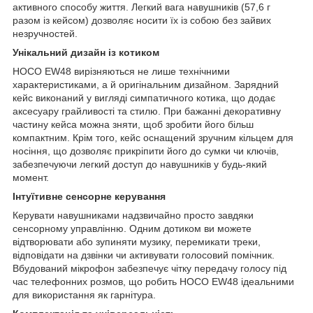
активного способу життя. Легкий вага навушників (57,6 г
разом із кейсом) дозволяє носити їх із собою без зайвих
незручностей.
Унікальний дизайн із котиком
HOCO EW48 вирізняються не лише технічними
характеристиками, а й оригінальним дизайном. Зарядний
кейс виконаний у вигляді симпатичного котика, що додає
аксесуару грайливості та стилю. При бажанні декоративну
частину кейса можна зняти, щоб зробити його більш
компактним. Крім того, кейс оснащений зручним кільцем для
носіння, що дозволяє прикріпити його до сумки чи ключів,
забезпечуючи легкий доступ до навушників у будь-який
момент.
Інтуїтивне сенсорне керування
Керувати навушниками надзвичайно просто завдяки
сенсорному управлінню. Одним дотиком ви можете
відтворювати або зупиняти музику, перемикати треки,
відповідати на дзвінки чи активувати голосовий помічник.
Вбудований мікрофон забезпечує чітку передачу голосу під
час телефонних розмов, що робить HOCO EW48 ідеальними
для використання як гарнітура.