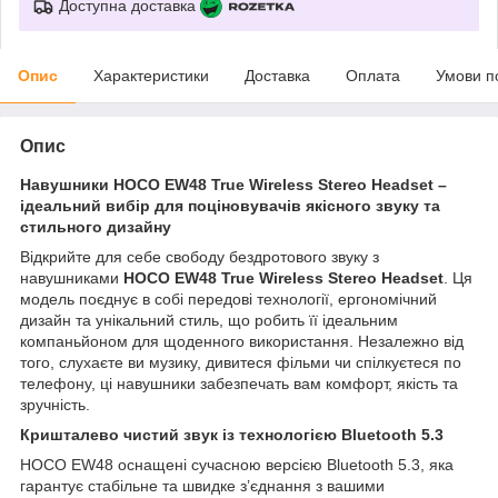
Доступна доставка
Опис
Характеристики
Доставка
Оплата
Умови п
Опис
Навушники HOCO EW48 True Wireless Stereo Headset –
ідеальний вибір для поціновувачів якісного звуку та
стильного дизайну
Відкрийте для себе свободу бездротового звуку з
навушниками
HOCO EW48 True Wireless Stereo Headset
. Ця
модель поєднує в собі передові технології, ергономічний
дизайн та унікальний стиль, що робить її ідеальним
компаньйоном для щоденного використання. Незалежно від
того, слухаєте ви музику, дивитеся фільми чи спілкуєтеся по
телефону, ці навушники забезпечать вам комфорт, якість та
зручність.
Кришталево чистий звук із технологією Bluetooth 5.3
HOCO EW48 оснащені сучасною версією Bluetooth 5.3, яка
гарантує стабільне та швидке з’єднання з вашими