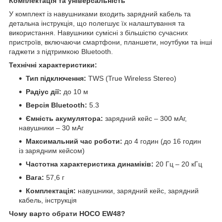
Комплектація та універсальність
У комплект із навушниками входить зарядний кабель та
детальна інструкція, що полегшує їх налаштування та
використання. Навушники сумісні з більшістю сучасних
пристроїв, включаючи смартфони, планшети, ноутбуки та інші
гаджети з підтримкою Bluetooth.
Технічні характеристики:
Тип підключення:
TWS (True Wireless Stereo)
Радіус дії:
до 10 м
Версія Bluetooth:
5.3
Ємність акумулятора:
зарядний кейс – 300 мАг,
навушники – 30 мАг
Максимальний час роботи:
до 4 годин (до 16 годин
із зарядним кейсом)
Частотна характеристика динаміків:
20 Гц – 20 кГц
Вага:
57,6 г
Комплектація:
навушники, зарядний кейс, зарядний
кабель, інструкція
Чому варто обрати HOCO EW48?