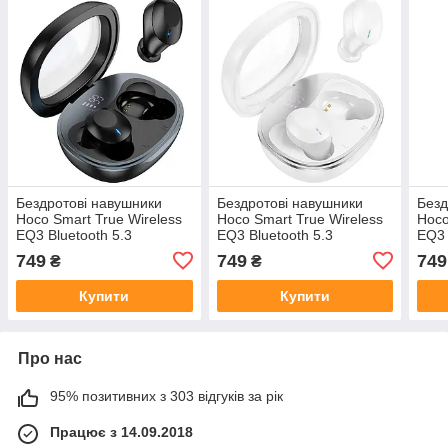
Бездротові навушники
Бездротові навушники
Безд
Hoco Smart True Wireless
Hoco Smart True Wireless
Hoco
EQ3 Bluetooth 5.3
EQ3 Bluetooth 5.3
EQ3 
40/300mAh 7h
40/300mAh 7h
40/
749
749
749
₴
₴
Купити
Купити
Про нас
95% позитивних з 303 відгуків за рік
Працює з 14.09.2018