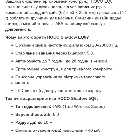
Завдяки оновленій ергономічній конструкції HOCO EQ6
надійно сидять у вухах навіть під час активних рухів.
Компактний зарядний кейс (62 × 53 × 28,5 мм) і легка вага (47
г) роблять їх зручними для носіння. Сучасний дизайн додає
стилю, а міцний корпус із ABS-пластику забезпечує
довговічність.
Чому варто обрати HOCO Shadow EQ6?
Об’ємний звук із частотним діапазоном 20–20000 Гц.
Стабільне з’єднання через Bluetooth 5.3.
Автономність до 7 годин і до 28 годин із кейсом.
Ергономічна конструкція для тривалого комфорту.
Сенсорне управління та підтримка голосового
асистента.
LED-дисплей для зручного контролю заряду.
Технічні характеристики HOCO Shadow EQ6:
Тип підключення:
TWS (True Wireless Stereo)
Версія Bluetooth:
5.3
Радіус дії:
до 10 м
Ємність акумулятора:
навушники – 40 мАг,