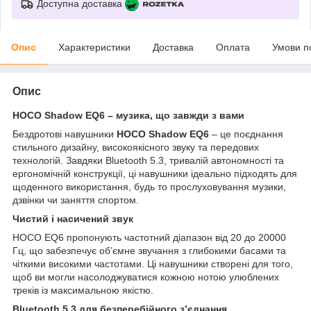
Доступна доставка
Опис
Характеристики
Доставка
Оплата
Умови п
Опис
HOCO Shadow EQ6 – музика, що завжди з вами
Бездротові навушники
HOCO Shadow EQ6
– це поєднання
стильного дизайну, високоякісного звуку та передових
технологій. Завдяки Bluetooth 5.3, тривалій автономності та
ергономічній конструкції, ці навушники ідеально підходять для
щоденного використання, будь то прослуховування музики,
дзвінки чи заняття спортом.
Чистий і насичений звук
HOCO EQ6 пропонують частотний діапазон від 20 до 20000
Гц, що забезпечує об’ємне звучання з глибокими басами та
чіткими високими частотами. Ці навушники створені для того,
щоб ви могли насолоджуватися кожною нотою улюблених
треків із максимальною якістю.
Bluetooth 5.3 для безперебійного з’єднання