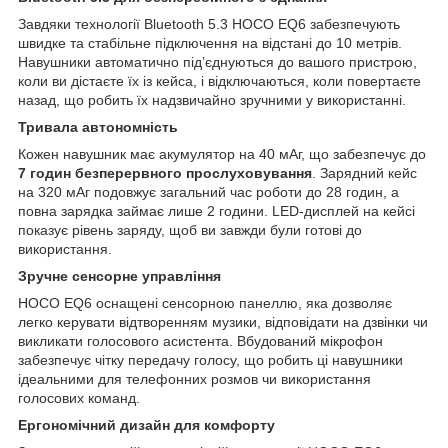
Завдяки технології Bluetooth 5.3 HOCO EQ6 забезпечують
швидке та стабільне підключення на відстані до 10 метрів.
Навушники автоматично під’єднуються до вашого пристрою,
коли ви дістаєте їх із кейса, і відключаються, коли повертаєте
назад, що робить їх надзвичайно зручними у використанні.
Тривала автономність
Кожен навушник має акумулятор на 40 мАг, що забезпечує до
7 годин безперервного прослуховування
. Зарядний кейс
на 320 мАг подовжує загальний час роботи до 28 годин, а
повна зарядка займає лише 2 години. LED-дисплей на кейсі
показує рівень заряду, щоб ви завжди були готові до
використання.
Зручне сенсорне управління
HOCO EQ6 оснащені сенсорною панеллю, яка дозволяє
легко керувати відтворенням музики, відповідати на дзвінки чи
викликати голосового асистента. Вбудований мікрофон
забезпечує чітку передачу голосу, що робить ці навушники
ідеальними для телефонних розмов чи використання
голосових команд.
Ергономічний дизайн для комфорту