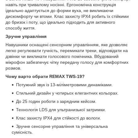
навіть при тривалому носінні. Ергономічна конструкція
ідеально адаптується до форми вуха, не викликаючи
дискомфорту чи втоми. Клас захисту IPX4 робить їх стійкими
до бризок і поту, що ідеально підходить для активного
способу життя.
Зручне управління
Навушники оснащені сенсорним управлінням, яке дозволяє
легко регулювати гучність, перемикати треки, відповідати на
дзвінки чи викликати голосового помічника. Вбудований
мікрофон забезпечує чітку передачу голосу для комфортних
розмов.
Чому варто обрати REMAX TWS-19?
Потужний звук із 13-міліметровими динаміками.
Стильний дизайн у чотирьох елегантних кольорах.
До 25 годин роботи з зарядним кейсом.
Технологія LDS для ультранизької затримки.
Клас захисту IPX4 для стійкості до вологи.
Зручне сенсорне управління та універсальна
сумісність.