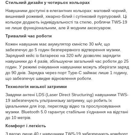
Стильний дизайн у чотирьох кольорах
Навушники доступні в елегантних кольорах: матовий чорний,
вишневий рожевий, хмарно-білий і сутінковий пурпуровий. Ці
кольори додають індивідуальності та стилю, роблячи TWS-19
не лише функціональним, але й модним аксесуаром.
Тривалий час роботи
Кожен навушник має акумулятор ємністю 30 мАг, що
забезпечує до 5 годин безперервного відтворення музики.
Зарядний кейс із батареєю на 320 мАг дозволяє зарядити
навушники до 4 разів, збільшуючи загальний час роботи до 25
годин. У режимі очікування навушники можуть зберігати заряд
до 90 днів. Зарядка через порт Type-C займає лише 1 годину,
що забезпечує швидке відновлення роботи.
Технологія низької затримки
Завдяки антені LDS (Laser Direct Structuring) навушники TWS-
19 забезпечують ультранизьку затримку, що робить їх
ідеальними для ігор, перегляду відео та прослуховування
музики. Bluetooth 5.0 гарантує стабільне з’єднання на відстані
до 10 метрів.
Комфорт і легкість
З вагою лише 40 г навушники TWS-19 забезпечують комфорт