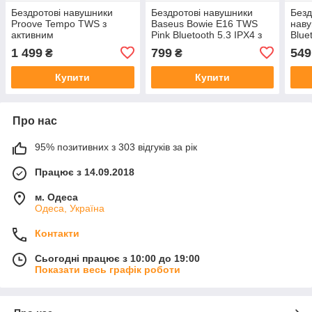
Бездротові навушники
Бездротові навушники
Безд
Proove Tempo TWS з
Baseus Bowie E16 TWS
нав
активним
Pink Bluetooth 5.3 IPX4 з
Blue
шумозаглушенням ANC,
мікрофоном
мікр
1 499
799
549
₴
₴
Bluetooth 5.4, APP, колір
до 4
білий
Купити
Купити
Про нас
95% позитивних з 303 відгуків за рік
Працює з 14.09.2018
м. Одеса
Одеса, Україна
Контакти
Сьогодні працює з 10:00 до 19:00
Показати весь графік роботи