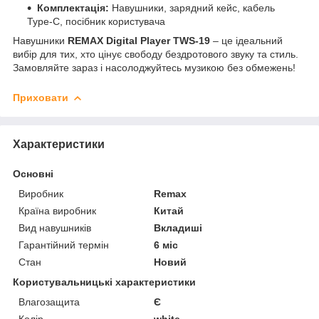
Комплектація:
Навушники, зарядний кейс, кабель
Type-C, посібник користувача
Навушники
REMAX Digital Player TWS-19
– це ідеальний
вибір для тих, хто цінує свободу бездротового звуку та стиль.
Замовляйте зараз і насолоджуйтесь музикою без обмежень!
Приховати
Характеристики
Основні
Виробник
Remax
Країна виробник
Китай
Вид навушників
Вкладиші
Гарантійний термін
6 міс
Стан
Новий
Користувальницькі характеристики
Влагозащита
Є
Колір
white