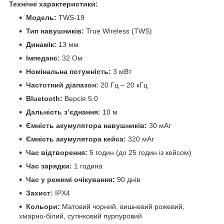
Технічні характеристики:
Модель:
TWS-19
Тип навушників:
True Wireless (TWS)
Динамік:
13 мм
Імпеданс:
32 Ом
Номінальна потужність:
3 мВт
Частотний діапазон:
20 Гц – 20 кГц
Bluetooth:
Версія 5.0
Дальність з’єднання:
10 м
Ємність акумулятора навушників:
30 мАг
Ємність акумулятора кейса:
320 мАг
Час відтворення:
5 годин (до 25 годин із кейсом)
Час зарядки:
1 година
Час у режимі очікування:
90 днів
Захист:
IPX4
Кольори:
Матовий чорний, вишневий рожевий,
хмарно-білий, сутінковий пурпуровий