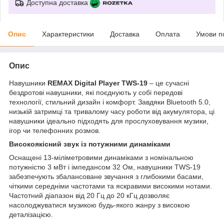
Доступна доставка
Опис
Характеристики
Доставка
Оплата
Умови п
Опис
Навушники
REMAX Digital Player TWS-19
– це сучасні
бездротові навушники, які поєднують у собі передові
технології, стильний дизайн і комфорт. Завдяки Bluetooth 5.0,
низькій затримці та тривалому часу роботи від акумулятора, ці
навушники ідеально підходять для прослуховування музики,
ігор чи телефонних розмов.
Високоякісний звук із потужними динаміками
Оснащені 13-міліметровими динаміками з номінальною
потужністю 3 мВт і імпедансом 32 Ом, навушники TWS-19
забезпечують збалансоване звучання з глибокими басами,
чіткими середніми частотами та яскравими високими нотами.
Частотний діапазон від 20 Гц до 20 кГц дозволяє
насолоджуватися музикою будь-якого жанру з високою
деталізацією.