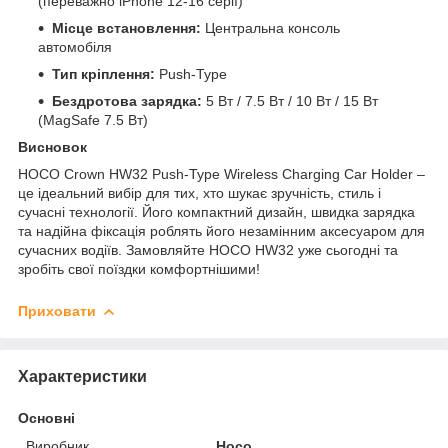
(переважно iPhone 12-16 серії)
Місце встановлення:
Центральна консоль
автомобіля
Тип кріплення:
Push-Type
Бездротова зарядка:
5 Вт / 7.5 Вт / 10 Вт / 15 Вт
(MagSafe 7.5 Вт)
Висновок
HOCO Crown HW32 Push-Type Wireless Charging Car Holder –
це ідеальний вибір для тих, хто шукає зручність, стиль і
сучасні технології. Його компактний дизайн, швидка зарядка
та надійна фіксація роблять його незамінним аксесуаром для
сучасних водіїв. Замовляйте HOCO HW32 уже сьогодні та
зробіть свої поїздки комфортнішими!
Приховати
Характеристики
Основні
Виробник
Hoco