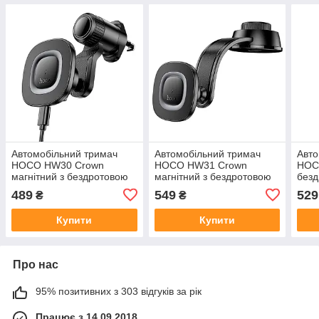
Автомобільний тримач
Автомобільний тримач
Авто
HOCO HW30 Crown
HOCO HW31 Crown
HOC
магнітний з бездротовою
магнітний з бездротовою
безд
зарядкою 15 Вт 4.5-7"
зарядкою 15 Вт 4.5-7"
15 В
489
549
529
₴
₴
реші
Купити
Купити
Про нас
95% позитивних з 303 відгуків за рік
Працює з 14.09.2018