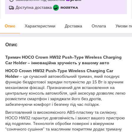
Доступна доставка
Опис
Характеристики
Доставка
Оплата
Умови п
Опис
Тримач HOCO Crown HW32 Push-Type Wireless Charging
Car Holder – інноваційна зручність у вашому авто
HOCO Crown HW32 Push-Type Wireless Charging Car
Holder
– це сучасний автомобільний тримач, який поєднує
функцію бездротової зарядки потужністю до 15 Вт із зручним
механізмом фіксації. Призначений для встановлення на
центральну консоль автомобіля, цей аксесуар дозволяє легко
розмістити смартфон і заряджати його без дротів,
забезпечуючи комфорт і безпеку під час поїздок.
Виготовлений із високоякісного ABS-пластику та силікону,
HOCO HW32 гарантує довговічність і захист вашого пристрою
від подряпин. Технологія обробки поверхні з візерунком
“сонячного сушіння” та масляним покриттям додає тримачу