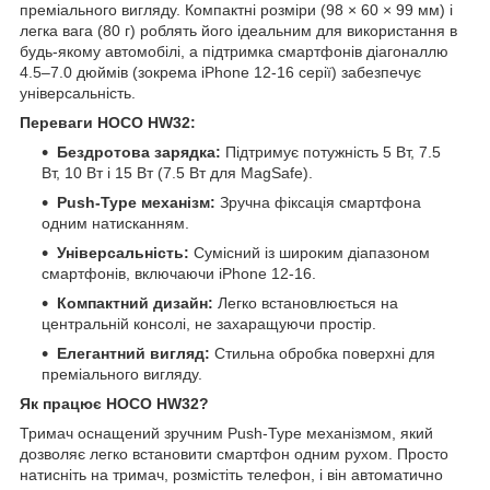
преміального вигляду. Компактні розміри (98 × 60 × 99 мм) і
легка вага (80 г) роблять його ідеальним для використання в
будь-якому автомобілі, а підтримка смартфонів діагоналлю
4.5–7.0 дюймів (зокрема iPhone 12-16 серії) забезпечує
універсальність.
Переваги HOCO HW32:
Бездротова зарядка:
Підтримує потужність 5 Вт, 7.5
Вт, 10 Вт і 15 Вт (7.5 Вт для MagSafe).
Push-Type механізм:
Зручна фіксація смартфона
одним натисканням.
Універсальність:
Сумісний із широким діапазоном
смартфонів, включаючи iPhone 12-16.
Компактний дизайн:
Легко встановлюється на
центральній консолі, не захаращуючи простір.
Елегантний вигляд:
Стильна обробка поверхні для
преміального вигляду.
Як працює HOCO HW32?
Тримач оснащений зручним Push-Type механізмом, який
дозволяє легко встановити смартфон одним рухом. Просто
натисніть на тримач, розмістіть телефон, і він автоматично