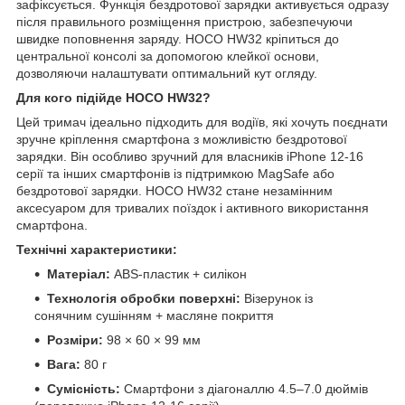
зафіксується. Функція бездротової зарядки активується одразу
після правильного розміщення пристрою, забезпечуючи
швидке поповнення заряду. HOCO HW32 кріпиться до
центральної консолі за допомогою клейкої основи,
дозволяючи налаштувати оптимальний кут огляду.
Для кого підійде HOCO HW32?
Цей тримач ідеально підходить для водіїв, які хочуть поєднати
зручне кріплення смартфона з можливістю бездротової
зарядки. Він особливо зручний для власників iPhone 12-16
серії та інших смартфонів із підтримкою MagSafe або
бездротової зарядки. HOCO HW32 стане незамінним
аксесуаром для тривалих поїздок і активного використання
смартфона.
Технічні характеристики:
Матеріал:
ABS-пластик + силікон
Технологія обробки поверхні:
Візерунок із
сонячним сушінням + масляне покриття
Розміри:
98 × 60 × 99 мм
Вага:
80 г
Сумісність:
Смартфони з діагоналлю 4.5–7.0 дюймів