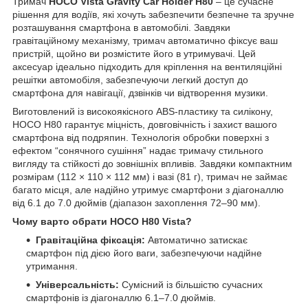
Тримач
HOCO Vista Gravity Car Holder H80
– це сучасне
рішення для водіїв, які хочуть забезпечити безпечне та зручне
розташування смартфона в автомобілі. Завдяки
гравітаційному механізму, тримач автоматично фіксує ваш
пристрій, щойно ви розмістите його в утримувачі. Цей
аксесуар ідеально підходить для кріплення на вентиляційні
решітки автомобіля, забезпечуючи легкий доступ до
смартфона для навігації, дзвінків чи відтворення музики.
Виготовлений із високоякісного ABS-пластику та силікону,
HOCO H80 гарантує міцність, довговічність і захист вашого
смартфона від подряпин. Технологія обробки поверхні з
ефектом “сонячного сушіння” надає тримачу стильного
вигляду та стійкості до зовнішніх впливів. Завдяки компактним
розмірам (112 × 110 × 112 мм) і вазі (81 г), тримач не займає
багато місця, але надійно утримує смартфони з діагоналлю
від 6.1 до 7.0 дюймів (діапазон захоплення 72–90 мм).
Чому варто обрати HOCO H80 Vista?
Гравітаційна фіксація:
Автоматично затискає
смартфон під дією його ваги, забезпечуючи надійне
утримання.
Універсальність:
Сумісний із більшістю сучасних
смартфонів із діагоналлю 6.1–7.0 дюймів.