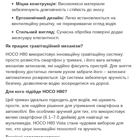
Міцна конструкція:
Високоякісні матеріали
забезпечують довговічність і стійкість до зносу.
Ергономічний дизайн:
Легко встановлюється на
вентиляційну решітку, не перекриваючи огляд водія.
Стильний вигляд:
Сучасна обробка поверхні додає
аксесуару елегантності.
Як працює гравітаційний механізм?
HOCO H80 використовує інноваційну гравітаційну систему:
просто розмістіть смартфон у тримачі, і його вага активує
механізм затискачів, які надійно фіксують пристрій. Для зняття
телефону достатньо легким рухом забрати його – затискачі
автоматично розкриються. Ця система забезпечує зручність і
безпеку, дозволяючи водію зосередитися на дорозі.
Для кого підійде HOCO H80?
Цей тримач ідеально підходить для водіїв, які шукають
просте, але надійне рішення для утримання смартфона в
автомобілі. Він особливо зручний для тих, хто використовує
великі смартфони (6.1–7.0 дюймів) для навігації чи
мультимедіа. HOCO H80 Vista стане чудовим вибором для
тих, хто цінує інноваційні технології та зручність.
Технічні характеристики: