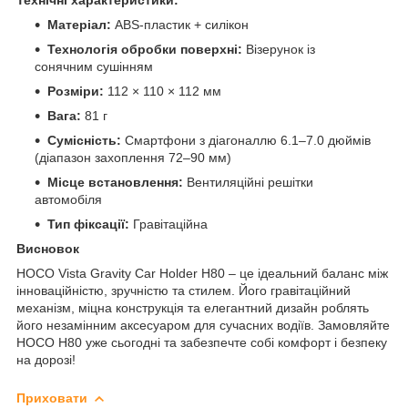
Матеріал:
ABS-пластик + силікон
Технологія обробки поверхні:
Візерунок із
сонячним сушінням
Розміри:
112 × 110 × 112 мм
Вага:
81 г
Сумісність:
Смартфони з діагоналлю 6.1–7.0 дюймів
(діапазон захоплення 72–90 мм)
Місце встановлення:
Вентиляційні решітки
автомобіля
Тип фіксації:
Гравітаційна
Висновок
HOCO Vista Gravity Car Holder H80 – це ідеальний баланс між
інноваційністю, зручністю та стилем. Його гравітаційний
механізм, міцна конструкція та елегантний дизайн роблять
його незамінним аксесуаром для сучасних водіїв. Замовляйте
HOCO H80 уже сьогодні та забезпечте собі комфорт і безпеку
на дорозі!
Приховати