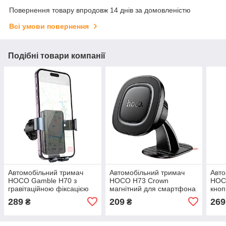
Повернення товару впродовж 14 днів за домовленістю
Всі умови повернення
Подібні товари компанії
Автомобільний тримач
Автомобільний тримач
Авто
HOCO Gamble H70 з
HOCO H73 Crown
HOC
гравітаційною фіксацією
магнітний для смартфона
кно
для смартфонів 4.5-7" на
4.5-7" на центральну
4.5-
289
209
269
₴
₴
решітку
консоль