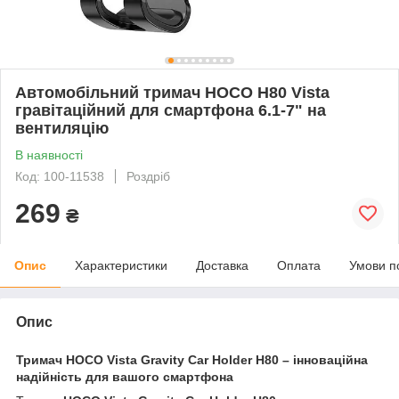
Автомобільний тримач HOCO H80 Vista
гравітаційний для смартфона 6.1-7" на
вентиляцію
В наявності
Код: 100-11538
Роздріб
269
₴
Опис
Характеристики
Доставка
Оплата
Умови п
Опис
Тримач HOCO Vista Gravity Car Holder H80 – інноваційна
надійність для вашого смартфона