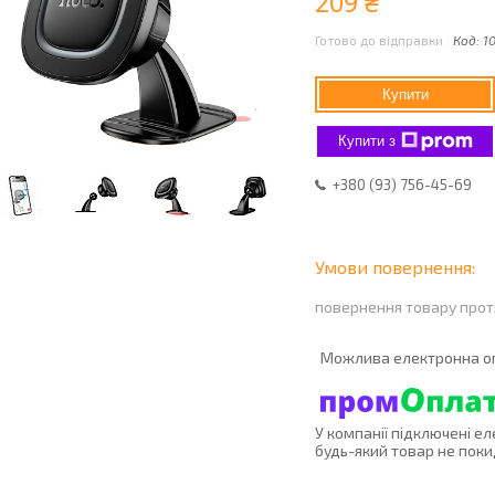
209 ₴
Готово до відправки
Код:
1
Купити
Купити з
+380 (93) 756-45-69
повернення товару прот
У компанії підключені е
будь-який товар не поки