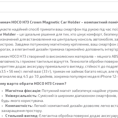
римач HOCO H73 Crown Magnetic Car Holder – компактний пом
каєте надійний спосіб тримати ваш смартфон під рукою під час по
r Holder
– це ідеальне рішення для тих, хто цінує комфорт, безпек
изначений для встановлення на центральну консоль автомобіля, 
истрою. Завдяки потужному магнітному кріпленню, ваш смартфон з
рогах, а елегантний дизайн тримача гармонійно доповнить інтер'єр
имач HOCO H73 створений із високоякісних матеріалів – міцного ABS
вговічність і приємні тактильні відчуття. Технологія обробки повер
криттям додає аксесуару преміального вигляду, стійкості до подря
43.5 × 56 мм) і легкій вазі (33 г), тримач не займає багато місця, а
агоналлю від 4.5 до 7.0 дюймів, зокрема популярні моделі iPhone 12-1
ому варто обрати HOCO H73 Crown?
Магнітна фіксація:
Потужний магніт забезпечує надійне утрим
Універсальність:
Сумісний із широким діапазоном смартфонів,
будь-якого користувача.
Компактність:
Легкий і компактний дизайн дозволяє легко вст
захаращення простору.
Стильний вигляд:
Елегантна обробка поверхні додає аксесуару 