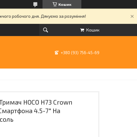
Кошик
ижчого робочого дня. Дякуємо за розуміння!
Кошик
+380 (93) 756-45-69
Тримач HOCO H73 Crown
Смартфона 4.5-7" На
соль