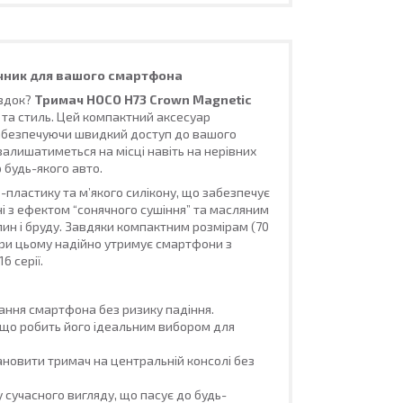
ічник для вашого смартфона
їздок?
Тримач HOCO H73 Crown Magnetic
у та стиль. Цей компактний аксесуар
забезпечуючи швидкий доступ до вашого
алишатиметься на місці навіть на нерівних
 будь-якого авто.
-пластику та м’якого силікону, що забезпечує
хні з ефектом “сонячного сушіння” та масляним
пин і бруду. Завдяки компактним розмірам (70
ле при цьому надійно утримує смартфони з
6 серії.
ання смартфона без ризику падіння.
 що робить його ідеальним вибором для
ановити тримач на центральній консолі без
сучасного вигляду, що пасує до будь-