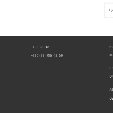
Ці
М
+380 (93) 756-45-69
QF
Од