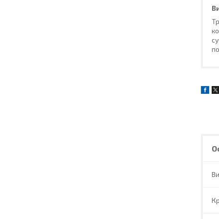
В
Тр
ко
су
по
О
В
Кр