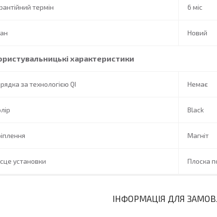
рантійний термін
6 міс
тан
Новий
ористувальницькі характеристики
рядка за технологією QI
Немає
лір
Black
іплення
Магніт
сце установки
Плоска п
ІНФОРМАЦІЯ ДЛЯ ЗАМО