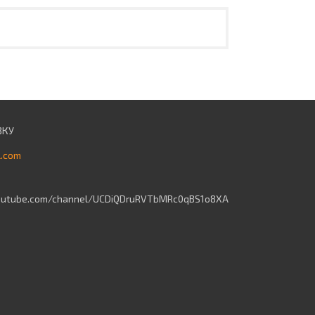
l.com
outube.com/channel/UCDiQDruRVTbMRc0qBS1o8XA