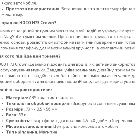
якого автомобіля.
Простота використання:
Встановлення та зняття смартфона 
механізму.
к працює HOCO H73 Crown?
имач оснащений потужним магнітом, який надійно утримує смарт
о MagSafe-сумісним чохлом. Просто прикріпіть тримач до централь
ейкої основи, розмістіть смартфон на магнітній поверхні – і він г
ложення телефону для максимальної зручності, а компактний розмі
ля кого підійде цей тримач?
CO H73 Crown ідеально підходить для водіїв, які активно використов
ослуховування музики. Завдяки універсальному дизайну, тримач сум
го компактність і надійність роблять його незамінним аксесуаром 
довим вибором як для власників нових iPhone, так і для користувачі
ехнічні характеристики:
Матеріал:
ABS-пластик + силікон
Технологія обробки поверхні:
Візерунок із сонячним сушінням
Розміри:
70 × 43.5 × 56 мм
Вага:
33 г
Сумісність:
Смартфони з діагоналлю 4.5–7.0 дюймів (переважно д
Місце встановлення:
Центральна консоль автомобіля
Тип кріплення:
Магнітне