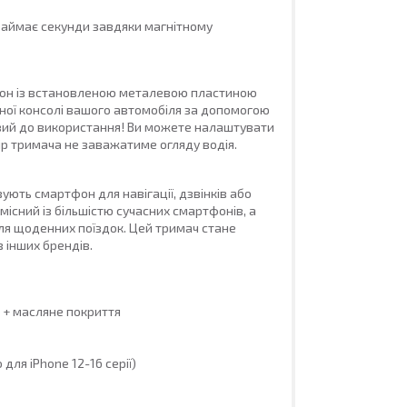
займає секунди завдяки магнітному
фон із встановленою металевою пластиною
ної консолі вашого автомобіля за допомогою
отовий до використання! Ви можете налаштувати
р тримача не заважатиме огляду водія.
ують смартфон для навігації, дзвінків або
існий із більшістю сучасних смартфонів, а
для щоденних поїздок. Цей тримач стане
в інших брендів.
 + масляне покриття
ля iPhone 12-16 серії)