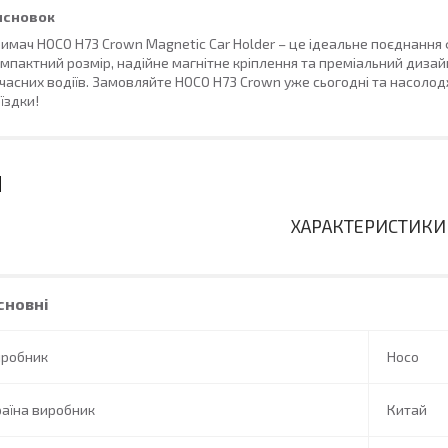
исновок
имач HOCO H73 Crown Magnetic Car Holder – це ідеальне поєднання 
мпактний розмір, надійне магнітне кріплення та преміальний диза
часних водіїв. Замовляйте HOCO H73 Crown уже сьогодні та насоло
їздки!
ХАРАКТЕРИСТИКИ
сновні
иробник
Hoco
аїна виробник
Китай