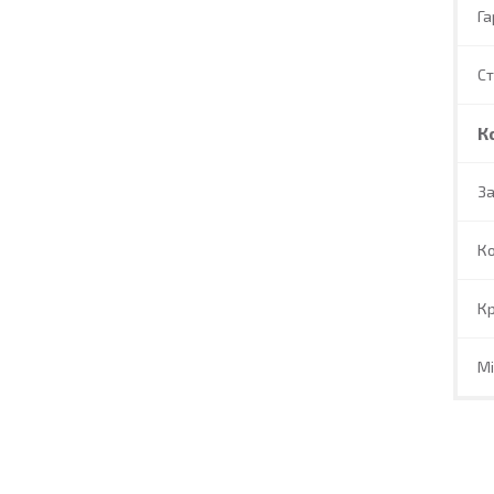
Га
С
К
За
Ко
Кр
Мі