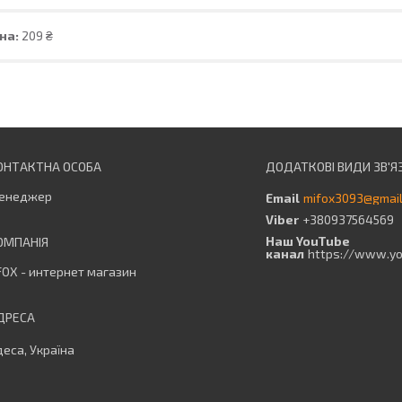
на:
209 ₴
енеджер
mifox3093@gmai
+380937564569
Наш YouTube
канал
https://www.y
OX - интернет магазин
еса, Україна