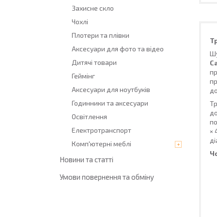
Захисне скло
Чохлі
Плотери та плівки
Т
Аксесуари для фото та відео
Шу
Дитячі товари
Ca
пр
Геймінг
пр
Аксесуари для ноутбуків
до
Годинники та аксесуари
Тр
до
Освітлення
по
Електротранспорт
× 
ді
Комп'ютерні меблі
Ч
Новини та статті
Умови повернення та обміну