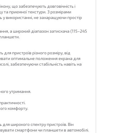
кону, що забезпечують довговічність і
у та приємної текстури. З розмірами
сть у використанні, не захаращуючи простір
зання, а широкий діапазон затискача (115–245
 планшети.
для пристроїв різного розміру, від
тувати оптимальне положення екрана для
олі, забезпечуючи стабільність навіть на
чного утримання.
практичності.
ого комфорту.
ь для широкого спектру пристроїв. Він
стовувати смартфони чи планшети в автомобілі.