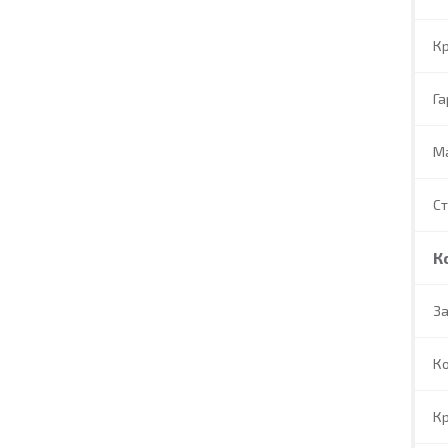
Кр
Га
М
С
К
За
Ко
Кр