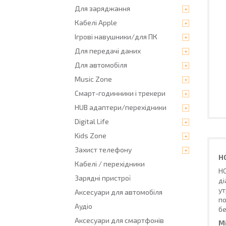
Для заряджання
Кабелі Apple
Ігрові навушники/для ПК
Для передачі даних
Для автомобіля
Music Zone
Смарт-годинники і трекери
HUB адаптери/перехідники
Digital Life
Kids Zone
Захист телефону
H
Кабелі / перехідники
HO
Зарядні пристрої
ді
ут
Аксесуари для автомобіля
по
Аудіо
б
Аксесуари для смартфонів
М