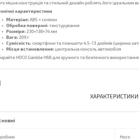
го міцна конструкція та стильний дизайн роблять його ідеальним в
ехнічні характеристики
Матеріал:
ABS + силікон
Обробка поверхні:
текстурування
Розміри:
230×138×74 мм
Вага:
209 г
Сумісність:
смартфони та планшети 4.5–13 дюймів (ширина зати
Місце встановлення:
центральна консоль автомобіля
ирайте HOCO Gamble H68 для зручного та безпечного використання 
ХАРАКТЕРИСТИКИ
сновні
иробник
Hoco