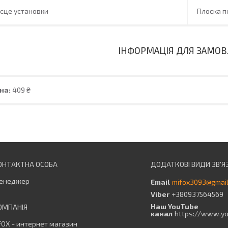
сце установки
Плоска п
ІНФОРМАЦІЯ ДЛЯ ЗАМО
на:
409 ₴
енеджер
mifox3093@gmai
+380937564569
Наш YouTube
канал
https://www.y
OX - интернет магазин