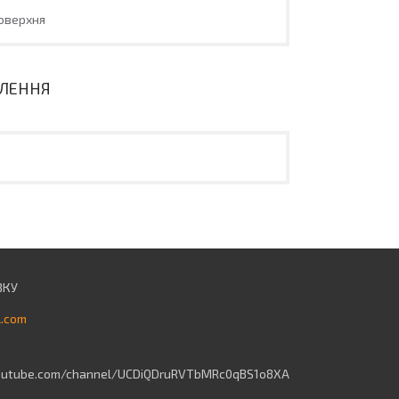
оверхня
ВЛЕННЯ
l.com
outube.com/channel/UCDiQDruRVTbMRc0qBS1o8XA