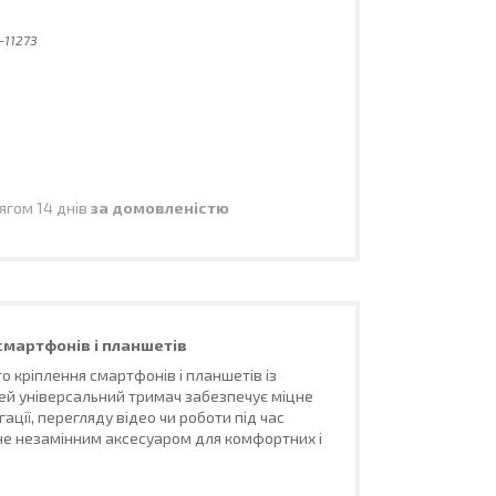
-11273
ягом 14 днів
за домовленістю
смартфонів і планшетів
о кріплення смартфонів і планшетів із
Цей універсальний тримач забезпечує міцне
ції, перегляду відео чи роботи під час
ане незамінним аксесуаром для комфортних і