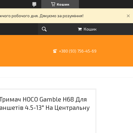
Кошик
ижчого робочого дня. Дякуємо за розуміння!
Кошик
+380 (93) 756-45-69
Тримач HOCO Gamble H68 Для
аншетів 4.5-13" На Центральну