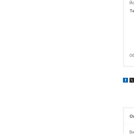
Йо
Т
Об
О
В