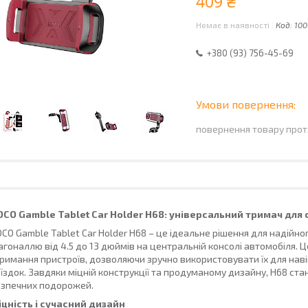
409 ₴
Немає в наявності
Код:
100
+380 (93) 756-45-69
повернення товару прот
OCO Gamble Tablet Car Holder H68: універсальний тримач для 
CO Gamble Tablet Car Holder H68 – це ідеальне рішення для надійног
агоналлю від 4.5 до 13 дюймів на центральній консолі автомобіля. 
римання пристроїв, дозволяючи зручно використовувати їх для навіга
їздок. Завдяки міцній конструкції та продуманому дизайну, H68 ст
езпечних подорожей.
іцність і сучасний дизайн