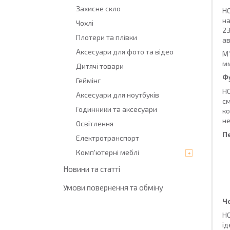
Захисне скло
HO
на
Чохлі
23
Плотери та плівки
ав
Аксесуари для фото та відео
М’
мм
Дитячі товари
Ф
Геймінг
HO
Аксесуари для ноутбуків
см
Годинники та аксесуари
ко
не
Освітлення
П
Електротранспорт
Комп'ютерні меблі
Новини та статті
Умови повернення та обміну
Ч
HO
ід