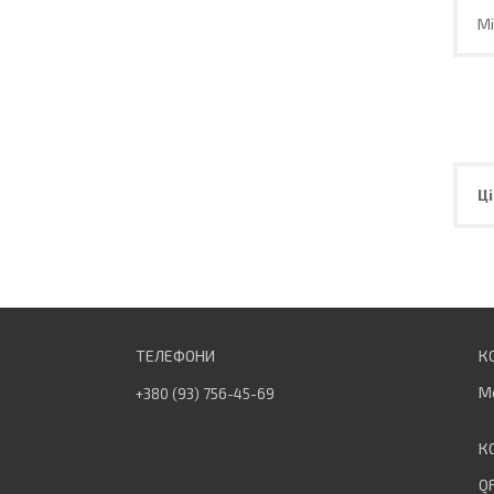
Мі
Ці
М
+380 (93) 756-45-69
QF