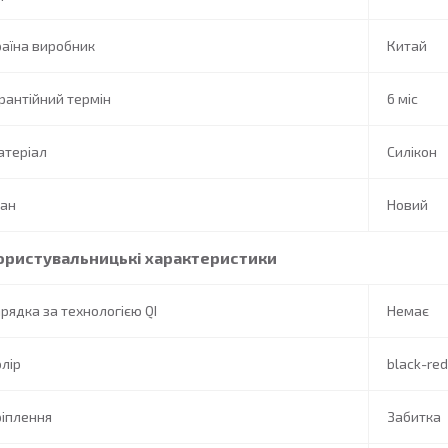
аїна виробник
Китай
рантійний термін
6 міс
атеріал
Силікон
тан
Новий
ористувальницькі характеристики
рядка за технологією QI
Немає
лір
black-red
іплення
Забитка