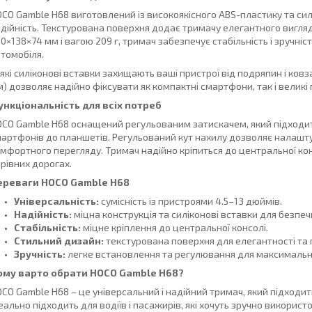
CO Gamble H68 виготовлений із високоякісного ABS-пластику та силі
дійність. Текстурована поверхня додає тримачу елегантного вигляд
0×138×74 мм і вагою 209 г, тримач забезпечує стабільність і зручні
томобіля.
які силіконові вставки захищають ваші пристрої від подряпин і ков
) дозволяє надійно фіксувати як компактні смартфони, так і великі
ункціональність для всіх потреб
CO Gamble H68 оснащений регульованим затискачем, який підходить 
артфонів до планшетів. Регульований кут нахилу дозволяє налаш
мфортного перегляду. Тримач надійно кріпиться до центральної конс
рівних дорогах.
ереваги HOCO Gamble H68
Універсальність:
сумісність із пристроями 4.5–13 дюймів.
Надійність:
міцна конструкція та силіконові вставки для безпе
Стабільність:
міцне кріплення до центральної консолі.
Стильний дизайн:
текстурована поверхня для елегантності та 
Зручність:
легке встановлення та регулювання для максимальн
ому варто обрати HOCO Gamble H68?
CO Gamble H68 – це універсальний і надійний тримач, який підходит
еально підходить для водіїв і пасажирів, які хочуть зручно викори