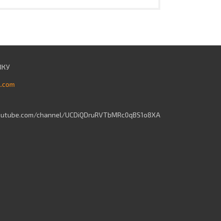
l.com
outube.com/channel/UCDiQDruRVTbMRc0qBS1o8XA