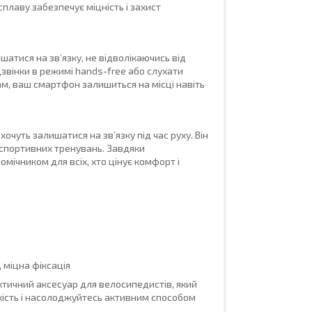
сплаву забезпечує міцність і захист
атися на зв’язку, не відволікаючись від
дзвінки в режимі hands-free або слухати
м, ваш смартфон залишиться на місці навіть
очуть залишатися на зв’язку під час руху. Він
и спортивних тренувань. Завдяки
мічником для всіх, хто цінує комфорт і
 міцна фіксація
ктичний аксесуар для велосипедистів, який
якість і насолоджуйтесь активним способом