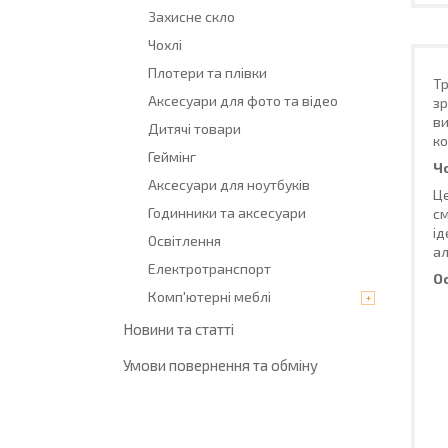
Захисне скло
Чохлі
Плотери та плівки
Т
Аксесуари для фото та відео
зр
ви
Дитячі товари
ко
Геймінг
Ч
Аксесуари для ноутбуків
Це
Годинники та аксесуари
см
ід
Освітлення
ал
Електротранспорт
О
Комп'ютерні меблі
Новини та статті
Умови повернення та обміну