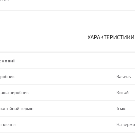
ХАРАКТЕРИСТИКИ
сновні
иробник
Baseus
аїна виробник
Китай
рантійний термін
6 міс
іплення
На кермо