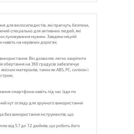
ня для велосипедистів, які прагнуть безпеки,
лений спеціально для активних людей, які
рослуховування музики. Завдяки міцній
 навіть на нерівних дорогах.
ь використання. Він дозволяє легко закріпити
я обертання на 360 градусів забезпечує
існих матеріалів, таких як ABS, PC, силікон і
истрою.
ання смартфона навіть під час їзди по
й кут огляду для зручного використання
а без використання інструментів, що
лю від 5.7 до 7.2 дюймів, що робить його