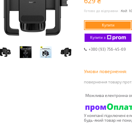
629 ₴
Готово до відправки
Код:
1
Купити
Купити з
+380 (93) 756-45-69
повернення товару прот
У компанії підключені е
будь-який товар не поки