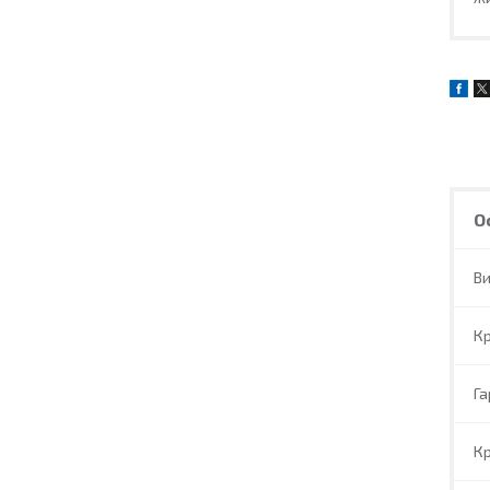
О
В
Кр
Га
Кр