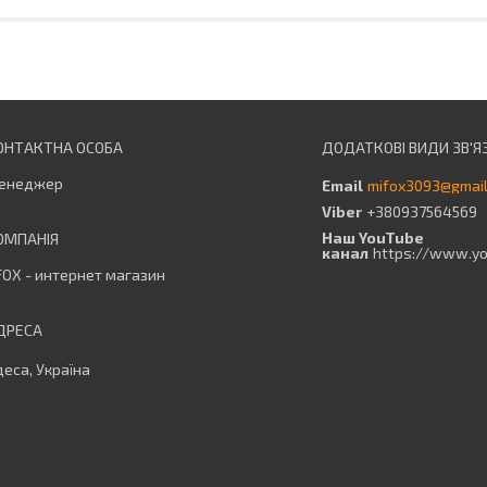
енеджер
mifox3093@gmai
+380937564569
Наш YouTube
канал
https://www.y
OX - интернет магазин
еса, Україна