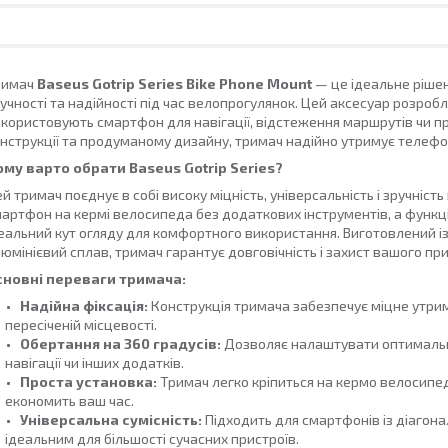
римач
Baseus Gotrip Series Bike Phone Mount
— це ідеальне рішен
учності та надійності під час велопрогулянок. Цей аксесуар розроб
користовують смартфон для навігації, відстеження маршрутів чи п
нструкції та продуманому дизайну, тримач надійно утримує телефон
ому варто обрати Baseus Gotrip Series?
й тримач поєднує в собі високу міцність, універсальність і зручніст
артфон на кермі велосипеда без додаткових інструментів, а функці
еальний кут огляду для комфортного використання. Виготовлений із як
юмінієвий сплав, тримач гарантує довговічність і захист вашого пр
сновні переваги тримача:
Надійна фіксація:
Конструкція тримача забезпечує міцне утрим
пересіченій місцевості.
Обертання на 360 градусів:
Дозволяє налаштувати оптимальни
навігації чи інших додатків.
Проста установка:
Тримач легко кріпиться на кермо велосипед
економить ваш час.
Універсальна сумісність:
Підходить для смартфонів із діагонал
ідеальним для більшості сучасних пристроїв.