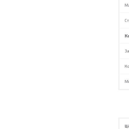
М
С
К
За
Ко
Мі
Ці