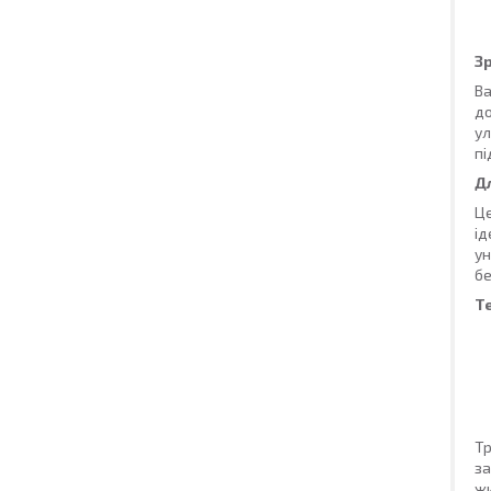
З
Ba
до
ул
пі
Д
Це
ід
ун
бе
Т
Т
за
жи