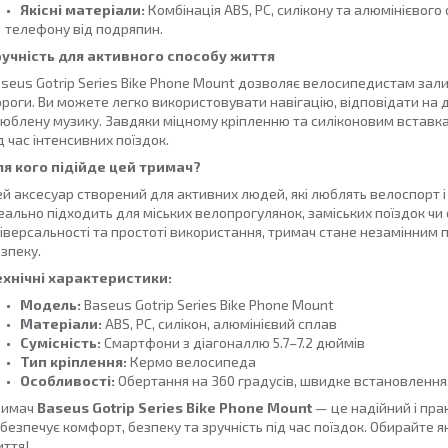
Якісні матеріали:
Комбінація ABS, PC, силікону та алюмінієвого 
телефону від подряпин.
ручність для активного способу життя
seus Gotrip Series Bike Phone Mount дозволяє велосипедистам залиш
роги. Ви можете легко використовувати навігацію, відповідати на 
юблену музику. Завдяки міцному кріпленню та силіконовим вставка
д час інтенсивних поїздок.
ля кого підійде цей тримач?
й аксесуар створений для активних людей, які люблять велоспорт і х
еально підходить для міських велопрогулянок, заміських поїздок ч
іверсальності та простоті використання, тримач стане незамінним по
зпеку.
ехнічні характеристики:
Модель:
Baseus Gotrip Series Bike Phone Mount
Матеріали:
ABS, PC, силікон, алюмінієвий сплав
Сумісність:
Смартфони з діагоналлю 5.7–7.2 дюймів
Тип кріплення:
Кермо велосипеда
Особливості:
Обертання на 360 градусів, швидке встановлення,
римач
Baseus Gotrip Series Bike Phone Mount
— це надійний і пра
безпечує комфорт, безпеку та зручність під час поїздок. Обирайте 
ття!