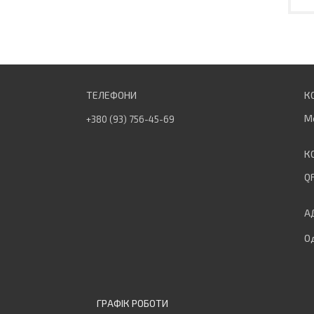
М
+380 (93) 756-45-69
QF
Од
ГРАФІК РОБОТИ