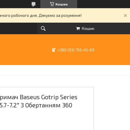
Кошик
ижчого робочого дня. Дякуємо за розуміння!
Кошик
+380 (93) 756-45-69
имач Baseus Gotrip Series
.7-7.2" З Обертанням 360