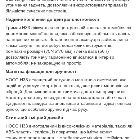
утримання гаджета, дозволяючи використовувати тримач із
більшістю сучасних пристроїв.
Надійне кріплення до центральної консолі
Тримач H33 фіксується на центральній консолі автомобіля за
допомогою міцної основи, яка забезпечує стабільність навіть
на нерівних дорогах. Встановлення аксесуара займає лише
кілька секунд і не потребує додаткових інструментів.
Компактні розміри (75*45*70 мм) і легка вага (56 г)
дозволяють тримачу гармонійно вписатися в інтер’єр
автомобіля, не захаращуючи простір.
Магнітна фіксація для зручності
HOCO H33 оснащений потужною магнітною системою, яка
надійно утримує смартфон навіть під час різких маневрів чи
вібрацій. Для використання тримача достатньо прикріпити
магнітну пластину до задньої панелі смартфона або чохла.
Це дозволяє швидко встановлювати та знімати гаджет однією
рукою, що особливо зручно під час руху.
Стильний і міцний дизайн
HOCO H33 виготовлений із високоякісних матеріалів, таких як
ABS-пластик і силікон, із покриттям, що імітує ефект
сонячного опромінення. Це забезпечує міцність і стійкість до