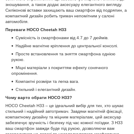
зношування, а також додає аксесуару елегантного вигляду.
Силіконові вставки захищають ваш смартфон від подряпин, а
компактний дизайн робить тримач непомітним у салоні
автомобіля.
Переваги HOCO Cheetah H33
Сумісність із смартфонами від 4.7 до 7 дюймів.
Надійне магнітне кріплення до центральної консолі.
Просте встановлення та зняття смартфона однією
рукою.
Міцні матеріали з покриттям ефекту сонячного
опромінення.
Компактні розміри та легка вага.
Стильний і елегантний дизайн.
Чому варто обрати HOCO H33?
HOCO Cheetah H33 – це ідеальний вибір для тих, хто шукає
стильний і надійний автотримач. Завдяки магнітній фіксації,
компактному дизайну та міцним матеріалам, цей аксесуар
забезпечує зручність і безпеку під час кожної поїздки. З H33
ваш смартфон завжди буде під рукою, дозволяючи вам
зосередитися на дорозі та насолоджуватися комфортною