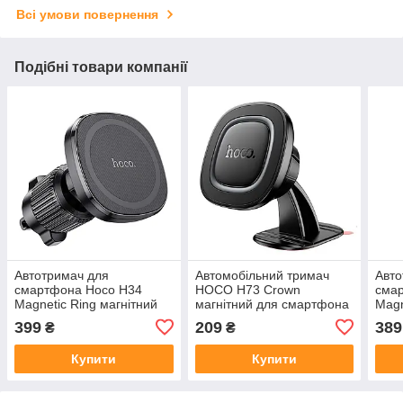
Всі умови повернення
Подібні товари компанії
Автотримач для
Автомобільний тримач
Авто
смартфона Hoco H34
HOCO H73 Crown
сма
Magnetic Ring магнітний
магнітний для смартфона
Magn
на вентиляційну решітку
4.5-7" на центральну
на п
399
209
389
₴
₴
4.5-7 дюймів
консоль
7 дю
Купити
Купити