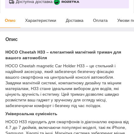
Доступна доставка
Опис
Характеристики
Доставка
Оплата
Умови п
Опис
HOCO Cheetah H33 – елегантний магнітний тримач для
вашого автомобіля
HOCO Cheetah magnetic Car Holder H33 – це стильний і
надійний аксесуар, який забезпечує безпечну фіксацію
вашого смартфона на центральній консолі автомобіля.
Завдяки магнітній системі, компактному дизайну та міцним
матеріалам, H33 стане ідеальним вибором для водіїв, які
цінують зручність і естетику. Цей тримач дозволяє швидко
розмістити ваш гаджет у зручному для огляду місці,
забезпечуючи комфорт і безпеку під час поїздок.
Універсальна сумісність
HOCO H33 підходить для смартфонів із діагоналлю екрана від
4.7 до 7 дюймів, включаючи популярні моделі, такі як iPhone,
Samsung, Xiaomi та інші. Магнітна система забезпечує міцне