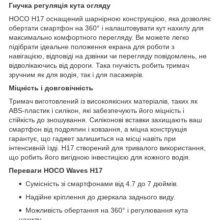
Гнучка регуляція кута огляду
HOCO H17 оснащений шарнірною конструкцією, яка дозволяє
обертати смартфон на 360° і налаштовувати кут нахилу для
максимально комфортного перегляду. Ви можете легко
підібрати ідеальне положення екрана для роботи з
навігацією, відповіді на дзвінки чи перегляду повідомлень, не
відволікаючись від дороги. Така гнучкість робить тримач
зручним як для водія, так і для пасажирів.
Міцність і довговічність
Тримач виготовлений із високоякісних матеріалів, таких як
ABS-пластик і силікон, які забезпечують його міцність і
стійкість до зношування. Силіконові вставки захищають ваш
смартфон від подряпин і ковзання, а міцна конструкція
гарантує, що гаджет залишиться на місці навіть при
інтенсивній їзді. H17 створений для тривалого використання,
що робить його вигідною інвестицією для кожного водія.
Переваги HOCO Waves H17
Сумісність зі смартфонами від 4.7 до 7 дюймів.
Надійне кріплення до дзеркала заднього виду.
Можливість обертання на 360° і регулювання кута
нахилу.