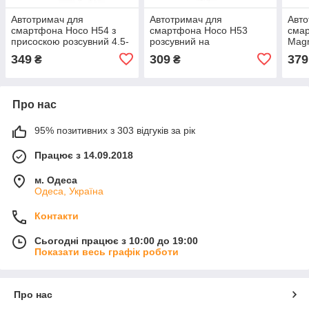
Автотримач для
Автотримач для
Авто
смартфона Hoco H54 з
смартфона Hoco H53
сма
присоскою розсувний 4.5-
розсувний на
Magn
7 дюймів чорний
вентиляційну решітку 4.5-
унів
349
309
379
₴
₴
7 дюймів чорний
дюйм
Про нас
95% позитивних з 303 відгуків за рік
Працює з 14.09.2018
м. Одеса
Одеса, Україна
Контакти
Сьогодні працює з 10:00 до 19:00
Показати весь графік роботи
Про нас