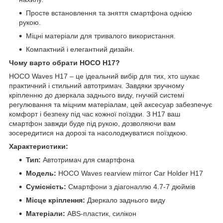
Просте встановлення та зняття смартфона однією
рукою.
Міцні матеріали для тривалого використання.
Компактний і елегантний дизайн.
Чому варто обрати HOCO H17?
HOCO Waves H17 – це ідеальний вибір для тих, хто шукає
практичний і стильний автотримач. Завдяки зручному
кріпленню до дзеркала заднього виду, гнучкій системі
регулювання та міцним матеріалам, цей аксесуар забезпечує
комфорт і безпеку під час кожної поїздки. З H17 ваш
смартфон завжди буде під рукою, дозволяючи вам
зосередитися на дорозі та насолоджуватися поїздкою.
Характеристики:
Тип:
Автотримач для смартфона
Модель:
HOCO Waves rearview mirror Car Holder H17
Сумісність:
Смартфони з діагоналлю 4.7-7 дюймів
Місце кріплення:
Дзеркало заднього виду
Матеріали:
ABS-пластик, силікон