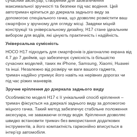
сучасний аксесуар, створений для забезпечення
максимальної зручності та безпеки під час водіння. Цей
автотримач кріпиться до дзеркала заднього виду за
допомогою спеціального гачка, що дозволяє розмістити ваш
смартфон у зручному для огляду місці. Завдяки міцній
конструкції та універсальному дизайну, H17 стане ідеальним
вибором для водіїв, які цінують практичність і надійність.
Універсальна сумісність
HOCO H17 підходить для смартфонів із діагоналлю екрана від
4.7 до 7 дюймів, що забезпечує сумісність із більшістю
сучасних моделей, таких як iPhone, Samsung, Xiaomi, Huawei
та інші. Незалежно від розміру чи ваги вашого гаджета,
тримач надійно утримує його навіть на нерівних дорогах чи
під час різких маневрів.
Зручне кріплення до дзеркала заднього виду
Особливістю моделі H17 є її унікальний спосіб кріплення –
тримач фіксується на дзеркалі заднього виду за допомогою
міцного гачка. Такий метод забезпечує стабільне положення
аксесуара, не заважаючи огляду водія. Кріплення дозволяє
швидко встановити тримач без використання додаткових
інструментів, а його компактність гармонійно вписується в
інтер’єр автомобіля.