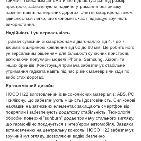
тримачі, і механізм автоматично підлаштується під розмір
пристрою, забезпечуючи надійне утримання без ризику
падіння навіть на нерівних дорогах. Зняття смартфона також
здійснюється легко, що економить час і підвищує зручність
використання.
Надійність і універсальність
Тримач сумісний зі смартфонами діагоналлю від 4.7 до 7
дюймів із шириною кріплення від 60 до 88 мм. Це робить його
універсальним рішенням для більшості сучасних пристроїв,
включаючи популярні моделі iPhone, Samsung, Xiaomi та
інших брендів. Конструкція тримача забезпечує стабільне
утримання гаджета навіть під час різких маневрів чи їзди по
вибоїстих дорогах.
Ергономічний дизайн
HOCO H22 виготовлений із високоякісних матеріалів: ABS, PC
і силікону, що забезпечують міцність і довговічність. Силіконові
накладки на затискних елементах захищають смартфон від
подряпин і забезпечують додаткову стабільність. Технологія
обробки поверхні "sunburn" додає тримачу стильного вигляду,
що гармонійно поєднується з інтер’єром автомобіля. Завдяки
встановленню на центральну консоль, HOCO H22 забезпечує
зручний кут огляду, дозволяючи водію безпечно