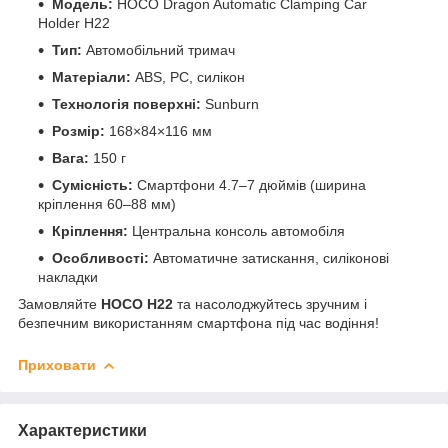
Модель:
HOCO Dragon Automatic Clamping Car
Holder H22
Тип:
Автомобільний тримач
Матеріали:
ABS, PC, силікон
Технологія поверхні:
Sunburn
Розмір:
168×84×116 мм
Вага:
150 г
Сумісність:
Смартфони 4.7–7 дюймів (ширина
кріплення 60–88 мм)
Кріплення:
Центральна консоль автомобіля
Особливості:
Автоматичне затискання, силіконові
накладки
Замовляйте
HOCO H22
та насолоджуйтесь зручним і
безпечним використанням смартфона під час водіння!
Приховати
Характеристики