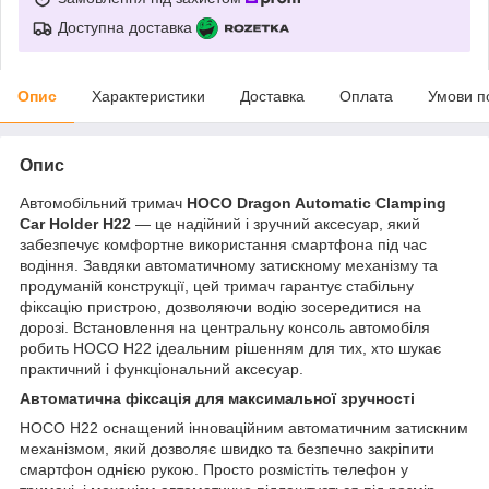
Доступна доставка
Опис
Характеристики
Доставка
Оплата
Умови п
Опис
Автомобільний тримач
HOCO Dragon Automatic Clamping
Car Holder H22
— це надійний і зручний аксесуар, який
забезпечує комфортне використання смартфона під час
водіння. Завдяки автоматичному затискному механізму та
продуманій конструкції, цей тримач гарантує стабільну
фіксацію пристрою, дозволяючи водію зосередитися на
дорозі. Встановлення на центральну консоль автомобіля
робить HOCO H22 ідеальним рішенням для тих, хто шукає
практичний і функціональний аксесуар.
Автоматична фіксація для максимальної зручності
HOCO H22 оснащений інноваційним автоматичним затискним
механізмом, який дозволяє швидко та безпечно закріпити
смартфон однією рукою. Просто розмістіть телефон у