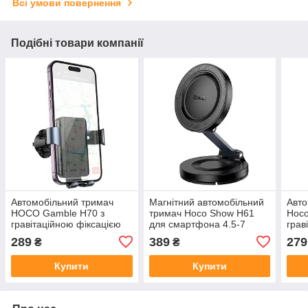
Всі умови повернення
Подібні товари компанії
Автомобільний тримач
Магнітний автомобільний
Авто
HOCO Gamble H70 з
тримач Hoco Show H61
Hoco
гравітаційною фіксацією
для смартфона 4.5-7
грав
для смартфонів 4.5-7" на
дюймів складний
4.5-
289
389
279
₴
₴
решітку
Купити
Купити