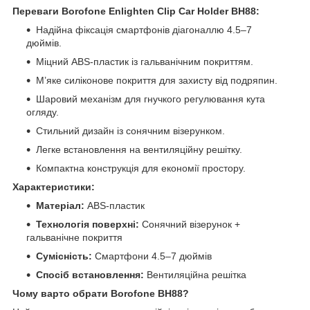
Переваги Borofone Enlighten Clip Car Holder BH88:
Надійна фіксація смартфонів діагоналлю 4.5–7
дюймів.
Міцний ABS-пластик із гальванічним покриттям.
М’яке силіконове покриття для захисту від подряпин.
Шаровий механізм для гнучкого регулювання кута
огляду.
Стильний дизайн із сонячним візерунком.
Легке встановлення на вентиляційну решітку.
Компактна конструкція для економії простору.
Характеристики:
Матеріал:
ABS-пластик
Технологія поверхні:
Сонячний візерунок +
гальванічне покриття
Сумісність:
Смартфони 4.5–7 дюймів
Спосіб встановлення:
Вентиляційна решітка
Чому варто обрати Borofone BH88?