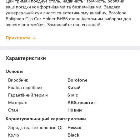
Цей тримач поєднує стиль, надійність і зручність, роблячи
ваші поїздки комфортнішими та безпечнішими. Завдяки
універсальній сумісності та естетичному дизайну, Borofone
Enlighten Clip Car Holder BH88 стане ідеальним вибором для
вашого автомобіля. Замовляйте вже сьогодні!
Приховати
Характеристики
Основні
Виробник
Borofone
Країна виробник
Китай
Гарантійний термін
6 міс
Матеріал
ABS-пластик
Стан
Новий
Користувальницькі характеристики
Зарядка за технологією QI
Немає
Колір
Black