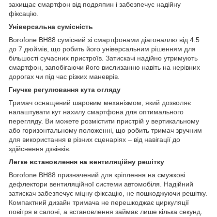
захищає смартфон від подряпин і забезпечує надійну
фіксацію.
Універсальна сумісність
Borofone BH88 сумісний зі смартфонами діагоналлю від 4.5
до 7 дюймів, що робить його універсальним рішенням для
більшості сучасних пристроїв. Затискачі надійно утримують
смартфон, запобігаючи його вислизанню навіть на нерівних
дорогах чи під час різких маневрів.
Гнучке регулювання кута огляду
Тримач оснащений шаровим механізмом, який дозволяє
налаштувати кут нахилу смартфона для оптимального
перегляду. Ви можете розмістити пристрій у вертикальному
або горизонтальному положенні, що робить тримач зручним
для використання в різних сценаріях – від навігації до
здійснення дзвінків.
Легке встановлення на вентиляційну решітку
Borofone BH88 призначений для кріплення на смужкові
дефлектори вентиляційної системи автомобіля. Надійний
затискач забезпечує міцну фіксацію, не пошкоджуючи решітку.
Компактний дизайн тримача не перешкоджає циркуляції
повітря в салоні, а встановлення займає лише кілька секунд.