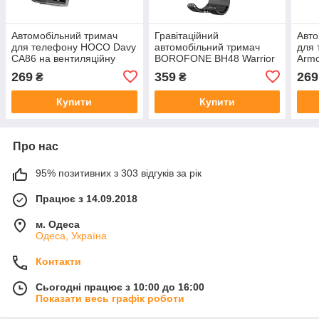
Автомобільний тримач
Гравітаційний
Авто
для телефону HOCO Davy
автомобільний тримач
для
CA86 на вентиляційну
BOROFONE BH48 Warrior
Armo
решітку з кнопковим
для смартфона 4.5-7
грав
269
359
269
₴
₴
механізмом 4.5-7 дюймів
дюймів
на р
Купити
Купити
Про нас
95% позитивних з 303 відгуків за рік
Працює з 14.09.2018
м. Одеса
Одеса, Україна
Контакти
Сьогодні працює з 10:00 до 16:00
Показати весь графік роботи