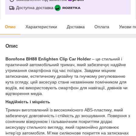
Доступна доставка
Опис
Характеристики
Доставка
Оплата
Умови п
Опис
Borofone BH88 Enlighten Clip Car Holder
– це стильний і
практичний автомобільний тримач, який забезпечує надійне
утримання смартфона під час поїздок. Завдяки міцним
затискачам, естетичному дизайну та гнучкому регулюванню
кута огляду, цей аксесуар стане незамінним помічником для
водіїв, які використовують смартфон для навігації, дзвінків чи
відтворення медіа.
Надійність і міцність
Тримач виготовлений із високоякісного ABS-пластику, який
забезпечує довговічність і стійкість до зношування. Поверхня з
сонячним візерунком і гальванічним покриттям додає
аксесуару стильного вигляду, який гармонійно доповнює
інтер’єр автомобіля. М’яке силіконове покриття на затискачах