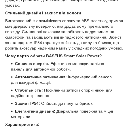
умовах.
Стильний дизайн і захист від вологи
Виготовлений із алюмінієвого сплаву та ABS-пластику, тримач
має дзеркальну поверхню, яка додає йому преміального
вигляду. Силіконові накладки запобігають подряпинам на
смартфоні та захищають від випадкового натискання. Захист
за стандартом IP54 гарантує стійкість до пилу та бризок, що
робить аксесуар надійним навіть у складних погодних умовах.
Чому варто обрати BASEUS Smart Solar Power?
Сонячна енергія:
Ефективна монокристалічна
панель для автономної роботи.
Автоматичне затискання:
Інфрачервоний сенсор
для швидкої фіксації.
Стабільність:
Посилений затиск і опорні ніжки для
надійного кріплення.
Захист IP54:
Стійкість до пилу та бризок.
Елегантний дизайн:
Дзеркальна поверхня та міцні
матеріали.
Характеристики: