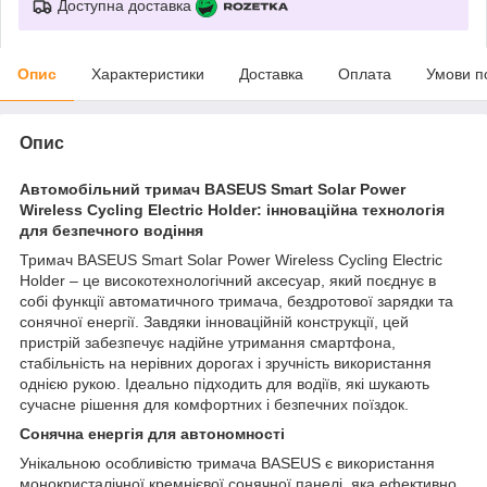
Доступна доставка
Опис
Характеристики
Доставка
Оплата
Умови п
Опис
Автомобільний тримач BASEUS Smart Solar Power
Wireless Cycling Electric Holder: інноваційна технологія
для безпечного водіння
Тримач BASEUS Smart Solar Power Wireless Cycling Electric
Holder – це високотехнологічний аксесуар, який поєднує в
собі функції автоматичного тримача, бездротової зарядки та
сонячної енергії. Завдяки інноваційній конструкції, цей
пристрій забезпечує надійне утримання смартфона,
стабільність на нерівних дорогах і зручність використання
однією рукою. Ідеально підходить для водіїв, які шукають
сучасне рішення для комфортних і безпечних поїздок.
Сонячна енергія для автономності
Унікальною особливістю тримача BASEUS є використання
монокристалічної кремнієвої сонячної панелі, яка ефективно