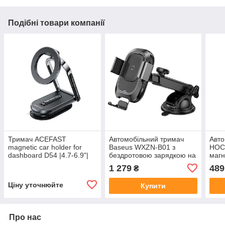
Подібні товари компанії
Тримач ACEFAST
Автомобільний тримач
Авто
magnetic car holder for
Baseus WXZN-B01 з
HOC
dashboard D54 |4.7-6.9"|
бездротовою зарядкою на
магн
присосці 4-6.5 дюймів
заря
1 279
489
₴
Ціну уточнюйте
Купити
Про нас