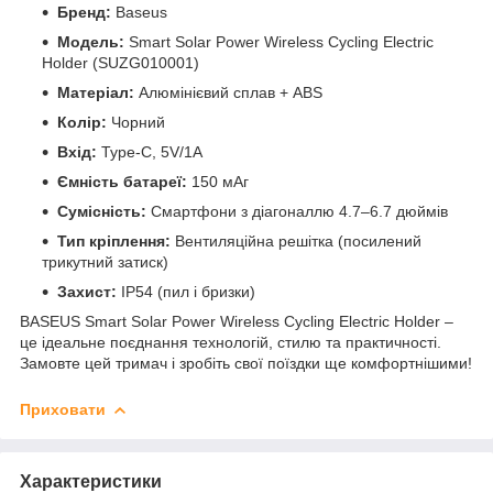
Бренд:
Baseus
Модель:
Smart Solar Power Wireless Cycling Electric
Holder (SUZG010001)
Матеріал:
Алюмінієвий сплав + ABS
Колір:
Чорний
Вхід:
Type-C, 5V/1A
Ємність батареї:
150 мАг
Сумісність:
Смартфони з діагоналлю 4.7–6.7 дюймів
Тип кріплення:
Вентиляційна решітка (посилений
трикутний затиск)
Захист:
IP54 (пил і бризки)
BASEUS Smart Solar Power Wireless Cycling Electric Holder –
це ідеальне поєднання технологій, стилю та практичності.
Замовте цей тримач і зробіть свої поїздки ще комфортнішими!
Приховати
Характеристики