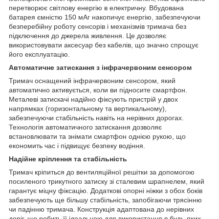
перетворює світлову енергію в електричну. Вбудована
батарея ємністю 150 мАг накопичує енергію, забезпечуючи
безперебійну роботу сенсорів і механізмів тримача без
підключення до джерела живлення. Це дозволяє
використовувати аксесуар без кабелів, що значно спрощує
його експлуатацію.
Автоматичне затискання з інфрачервоним сенсором
Тримач оснащений інфрачервоним сенсором, який
автоматично активується, коли ви підносите смартфон.
Металеві затискачі надійно фіксують пристрій у двох
напрямках (горизонтальному та вертикальному),
забезпечуючи стабільність навіть на нерівних дорогах.
Технологія автоматичного затискання дозволяє
встановлювати та знімати смартфон однією рукою, що
економить час і підвищує безпеку водіння.
Надійне кріплення та стабільність
Тримач кріпиться до вентиляційної решітки за допомогою
посиленого трикутного затиску зі сталевим шрапнелем, який
гарантує міцну фіксацію. Додаткові опорні ніжки з обох боків
забезпечують ще більшу стабільність, запобігаючи трясінню
чи падінню тримача. Конструкція адаптована до нерівних
доріг, що робить її ідеальною для використання в будь-яких