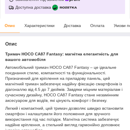
Доступна доставка
Опис
Характеристики
Доставка
Оплата
Умови п
Опис
Тримач HOCO CA87 Fantasy: магнітна елегантність для
вашого автомобіля
Автомобільний тримач HOCO CA87 Fantasy – це ідеальне
поєднання стилю, компактності та функціональності.
Призначений для кріплення на приладову панель, цей
магнітний тримач забезпечує надійну фіксацію смартфонів із
діагоналлю від 4.5 до 7 дюймів. Завдяки міцним матеріалам і
сучасному дизайну, HOCO CA87 Fantasy стане незамінним
аксесуаром для водіїв, які цінують комфорт і безпеку.
Легкий і компактний, цей тримач дозволяє швидко встановити
смартфон і налаштувати його положення для зручного
використання під час поїздок. Магнітна система забезпечує
надійне кріплення, а стильний вигляд гармонійно доповнює