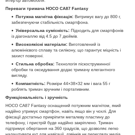
інтер’єр автомобіля.
Переваги тримача HOCO CA87 Fantasy
Потужна магнітна фіксація:
Витримує вагу до 800 г,
забезпечуючи стабільність смартфона.
Універсальна сумісність:
Підходить для смартфонів
із діагоналлю від 4.5 до 7 дюймів.
Високоякісні матеріали:
Виготовлений із
алюмінієвого сплаву та силікону, що гарантує міцність і
захист поверхні.
Стильна обробка:
Технологія піскоструминної
обробки та оксидування додає тримачу елегантного
вигляду.
Компактність:
Розміри 44×38×32 мм і вага 55 г
роблять тримач зручним і портативним.
Функціональність і зручність
HOCO CA87 Fantasy оснащений потужним магнітом, який
надійно утримує смартфон, навіть якщо він у чохлі. Для
фіксації достатньо прикріпити металеву пластину до
телефону, і пристрій буде надійно закріплено. Тримач
підтримує обертання на 360 градусів, що дозволяє легко
налаштувати кут для навігації, дзвінків чи перегляду медіа.