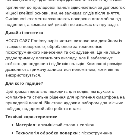
Кріплення до приладової панелі здійснюється за допомогою
міцної клейкої основи, яка не залишає слідів після зняття.
Силіконові елементи захищають поверхню автомобіля від
подряпин, а компактний дизайн не заважає огляду водія.
Дизайн і естетика
HOCO CA87 Fantasy вирізняється витонченим дизайном із
гладкою поверхнею, обробленою за технологією
піскоструминного нанесення та оксидування. Це не лише
додає тримачу елегантного вигляду, але й забезпечує
стійкість до подряпин і відбитків пальців. Компактні розміри
дозволяють тримачу залишатися непомітним, коли він не
використовується.
Для кого підійде?
Цей тримач ідеально підходить для водіїв, які шукають
компактне та стильне рішення для кріплення смартфона на
приладовій панелі. Він стане чудовим вибором для міських
поїздок, подорожей або роботи в таксі.
Технічні характеристики
Матеріал:
алюмінієвий сплав + силікон
Технологія обробки поверхні:
піскоструминна