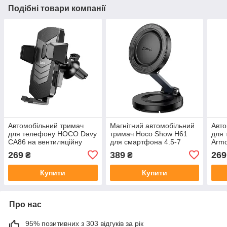
Подібні товари компанії
Автомобільний тримач
Магнітний автомобільний
Авто
для телефону HOCO Davy
тримач Hoco Show H61
для
CA86 на вентиляційну
для смартфона 4.5-7
Armo
решітку з кнопковим
дюймів складний
грав
269
389
269
₴
₴
механізмом 4.5-7 дюймів
на р
Купити
Купити
Про нас
95% позитивних з 303 відгуків за рік