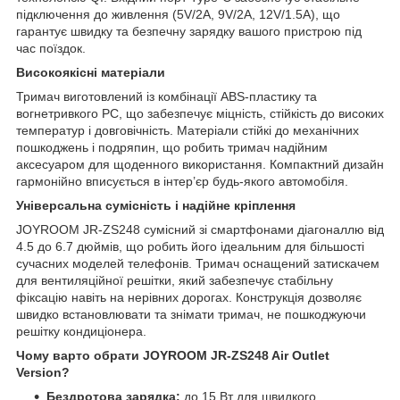
підключення до живлення (5V/2A, 9V/2A, 12V/1.5A), що
гарантує швидку та безпечну зарядку вашого пристрою під
час поїздок.
Високоякісні матеріали
Тримач виготовлений із комбінації ABS-пластику та
вогнетривкого PC, що забезпечує міцність, стійкість до високих
температур і довговічність. Матеріали стійкі до механічних
пошкоджень і подряпин, що робить тримач надійним
аксесуаром для щоденного використання. Компактний дизайн
гармонійно вписується в інтер’єр будь-якого автомобіля.
Універсальна сумісність і надійне кріплення
JOYROOM JR-ZS248 сумісний зі смартфонами діагоналлю від
4.5 до 6.7 дюймів, що робить його ідеальним для більшості
сучасних моделей телефонів. Тримач оснащений затискачем
для вентиляційної решітки, який забезпечує стабільну
фіксацію навіть на нерівних дорогах. Конструкція дозволяє
швидко встановлювати та знімати тримач, не пошкоджуючи
решітку кондиціонера.
Чому варто обрати JOYROOM JR-ZS248 Air Outlet
Version?
Бездротова зарядка:
до 15 Вт для швидкого