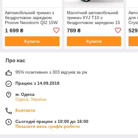
Автомобільний тримач з
Магнітний автомобільний
Авто
бездротовою зарядкою
тримач XYJ T10 з
для
Proove Neostorm QI2 15W
бездротовою зарядкою 15
Crys
сірий магнітний на решітку
Вт MagSafe на решітку
безд
1 699
789
529
₴
₴
вентиляції
15W 
Купити
Купити
Про нас
95% позитивних з 303 відгуків за рік
Працює з 14.09.2018
м. Одеса
Одеса, Україна
Контакти
Сьогодні працює з 10:00 до 16:00
Показати весь графік роботи