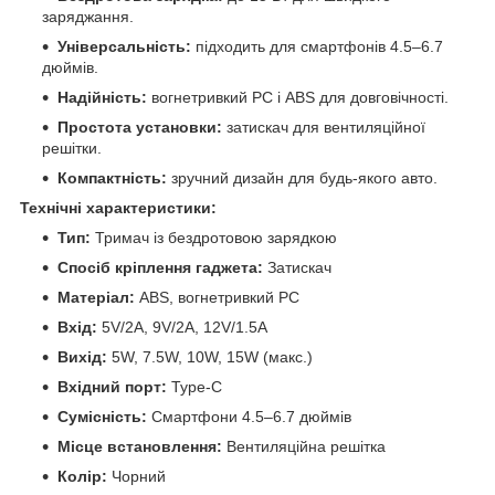
заряджання.
Універсальність:
підходить для смартфонів 4.5–6.7
дюймів.
Надійність:
вогнетривкий PC і ABS для довговічності.
Простота установки:
затискач для вентиляційної
решітки.
Компактність:
зручний дизайн для будь-якого авто.
Технічні характеристики:
Тип:
Тримач із бездротовою зарядкою
Спосіб кріплення гаджета:
Затискач
Матеріал:
ABS, вогнетривкий PC
Вхід:
5V/2A, 9V/2A, 12V/1.5A
Вихід:
5W, 7.5W, 10W, 15W (макс.)
Вхідний порт:
Type-C
Сумісність:
Смартфони 4.5–6.7 дюймів
Місце встановлення:
Вентиляційна решітка
Колір:
Чорний