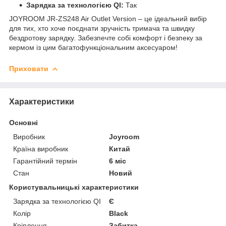
Зарядка за технологією QI:
Так
JOYROOM JR-ZS248 Air Outlet Version – це ідеальний вибір
для тих, хто хоче поєднати зручність тримача та швидку
бездротову зарядку. Забезпечте собі комфорт і безпеку за
кермом із цим багатофункціональним аксесуаром!
Приховати
Характеристики
Основні
Виробник
Joyroom
Країна виробник
Китай
Гарантійний термін
6 міс
Стан
Новий
Користувальницькі характеристики
Зарядка за технологією QI
Є
Колір
Black
Кріплення
Забитка