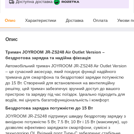
Доступна доставка
Опис
Характеристики
Доставка
Оплата
Умови п
Опис
Тримач JOYROOM JR-ZS248 Air Outlet Version –
бездротова зарядка та надійна фіксація
Автомобільний тримач JOYROOM JR-ZS248 Air Outlet Version
– це сучасний аксесуар, який поєднує функції надійного
тримача для смартфона та бездротової зарядки потужністю
до 15 Вт. Створений для встановлення на вентиляційну
решітку, цей тримач забезпечує зручний доступ до вашого
пристрою та зарядку під час поїздок. Ідеально підходить для
водіїв, які цінують багатофункціональність і комфорт.
Бездротова зарядка потужністю до 15 Вт
JOYROOM JR-ZS248 підтримує швидку бездротову зарядку з
вихідною потужністю 5 Вт, 7.5 Вт, 10 Вт і 15 Вт (максимум), що
дозволяє ефективно заряджати смартфони, сумісні з
технологією QI. Вхідний порт Type-C забезпечує стабільне