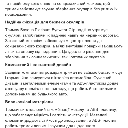
та надійному кріпленню на сонцезахисний козирок, цей
тримач забезпечує зручне зберігання окулярів без ризику їх
пошкодження.
Надійна фіксація для безпеки окулярів
Тримач Baseus Platinum Eyewear Clip надійно утримує
окуляри, запобігаючи їх падінню навіть на нерівних дорогах.
Затискний механізм забезпечує міцне кріплення до
сонцезахисного козирка, а м’які внутрішні поверхні захищають
лінзи та оправу від подряпин. Це ідеальне рішення для
зберігання як сонцезахисних, так і оптичних окулярів.
Компактний і елегантний дизайн
Завдяки компактним розмірам тримач не займає багато місця
і гармонійно вписується в інтер’єр автомобіля. Сучасний
дизайн із металевими елементами та ABS-пластиком додає
аксесуару преміального вигляду, що робить його стильним
доповненням до будь-якого авто.
Високоякісні матеріали
Тримач виготовлений із комбінації металу та ABS-пластику,
що забезпечує міцність і легкість конструкції. Металеві
елементи додають стійкості до зношування, а ABS-пластик
робить тримач легким і зручним для щоденного