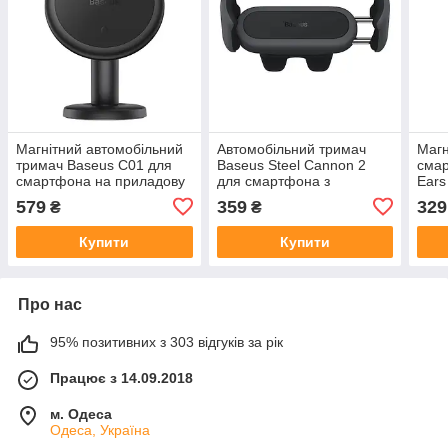
Магнітний автомобільний
Автомобільний тримач
Магн
тримач Baseus C01 для
Baseus Steel Cannon 2
сма
смартфона на приладову
для смартфона з
Ears
панель
поворотом 360° на
вент
579
359
329
₴
₴
вентиляційну решітку
Купити
Купити
Про нас
95% позитивних з 303 відгуків за рік
Працює з 14.09.2018
м. Одеса
Одеса, Україна