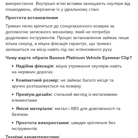
використання. Внутрішні м’які вставки захищають окуляри від
пошкоджень, зберігаючи їх у ідеальному стані.
Простота встановлення
Тримач легко кріпиться до сонцезахисного козирка за
допомогою затискного механізму, який не потребує
додаткових інструментів. Процес встановлення займає лише
кілька секунд, а міцна фіксація гарантує, що тримач
залишиться на місці навіть під час інтенсивного руху.
Чому варто обрати Baseus Platinum Vehicle Eyewear Clip?
Надійна фіксація:
міцне утримання окулярів навіть
на нерівних дорогах.
Компактний розмір:
не займає багато місця та
зручно розташовується на козирку.
Преміум-дизайн:
стильний вигляд із металевими
елементами.
Якісні матеріали:
метал і ABS для довговічності та
безпеки.
Простота використання:
швидке кріплення без
інструментів.
Технічні характеристики: