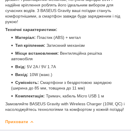
надійне кріплення роблять його ідеальним вибором для
сучасних водіїв. З BASEUS Gravity ваші поїздки стануть
комфортнішими, а смартфон завжди буде зарядженим і під
рукою!
Технічні характеристики:
Матеріал:
Пластик (ABS) + метал
Тип кріплення:
Затискний механізм
Місце встановлення:
Вентиляційна решітка
автомобіля
Вхід:
5V 2A / 9V 1.7A
Вихід:
10W (макс.)
Сумісність:
Смартфони з бездротовою зарядкою
(ширина до 85 мм, товщина до 11 мм)
Комплектація:
Тримач, кабель Micro USB 1 м
Замовляйте BASEUS Gravity with Wireless Charger (10W, QC) і
насолоджуйтесь технологіями та комфортом у кожній поїздці!
Приховати