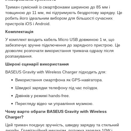
Тримач сумісний із смартфонами шириною до 85 мм і
товщиною до 11 мм, які підтримують бездротову зарядку. Це
робить його ідеальним вибором для більшості сучасних
пристроїв iOS і Android.
Комплектація
У комплект входить кабель Micro USB довжиною 1 м, що
забезпечує зручне підключення до зарядного пристрою. Це
дозволяє розпочати використання тримача одразу після
розпакування.
Широкі сценарії використання
BASEUS Gravity with Wireless Charger підходить для:
Використання смартфона як GPS-навігатора.
Швидкої зарядки телефону під час поїздок.
Дзвінків у режимі hands-free.
Перегляду відео чи управління музикою.
Чому варто обрати BASEUS Gravity with Wireless
Charger?
Цей тримач поєднує зручність, швидку зарядку та стильний
дизайн. Гравітаційний механізм, потужна зарядка 10W і