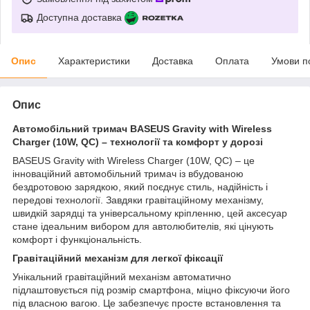
Доступна доставка
Опис
Характеристики
Доставка
Оплата
Умови п
Опис
Автомобільний тримач BASEUS Gravity with Wireless
Charger (10W, QC) – технології та комфорт у дорозі
BASEUS Gravity with Wireless Charger (10W, QC) – це
інноваційний автомобільний тримач із вбудованою
бездротовою зарядкою, який поєднує стиль, надійність і
передові технології. Завдяки гравітаційному механізму,
швидкій зарядці та універсальному кріпленню, цей аксесуар
стане ідеальним вибором для автолюбителів, які цінують
комфорт і функціональність.
Гравітаційний механізм для легкої фіксації
Унікальний гравітаційний механізм автоматично
підлаштовується під розмір смартфона, міцно фіксуючи його
під власною вагою. Це забезпечує просте встановлення та