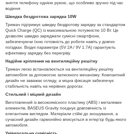
зняття телефону однією рукою, що особливо зручно під час
водіння.
Швидка бездротова зарядка 10W
Тримач підтримує швидку бездротову зарядку за стандартом
Quick Charge (QC) із максимальною потужністю 10 Вт. Це
дозволяє швидко заряджати сумісні смартфони,
забезпечуючи їхню готовність до роботи навіть у довгих
поїздках. Вхідні параметри (5V 2A / 9V 1.7A) гарантують
ефективну зарядку без перегріву.
Надійне кріплення на вентиляційну решітку
Тримач легко встановлюється на вентиляційну решітку
автомобіля за допомогою затискного механізму. Компактний
дизайн не заважає огляду, а міцна фіксація забезпечує
стабільність навіть на нерівних дорогах.
Стильний і міцний дизайн
Виготовлений із високоякісного пластику (ABS) і металевих
елементів, BASEUS Gravity поєднує довговічність із
елегантним виглядом. Матеріали стійкі до зношування, а
сучасний дизайн гармонійно вписується в інтер’єр будь-якого
автомобіля.
Універсальна сумісність