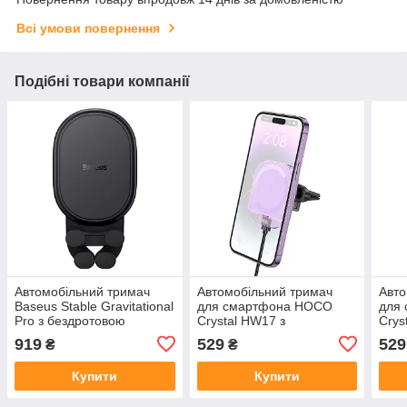
Всі умови повернення
Подібні товари компанії
Автомобільний тримач
Автомобільний тримач
Авто
Baseus Stable Gravitational
для смартфона HOCO
для
Pro з бездротовою
Crystal HW17 з
Crys
зарядкою 15 Вт для
бездротовою зарядкою
безд
919
529
529
₴
₴
смартфона
15W MagSafe на решітку
15W 
Купити
Купити