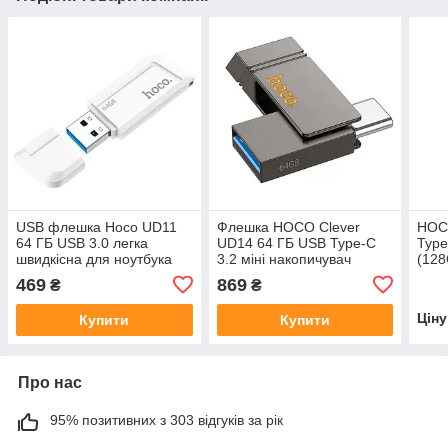
USB флешка Hoco UD11
Флешка HOCO Clever
HOC
64 ГБ USB 3.0 легка
UD14 64 ГБ USB Type-C
Type
швидкісна для ноутбука
3.2 міні накопичувач
(128
подвійний інтерфейс
469
869
₴
₴
exFAT сірий металік
Цін
Купити
Купити
Про нас
95% позитивних з 303 відгуків за рік