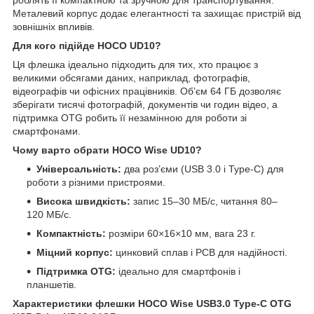
Металевий корпус додає елегантності та захищає пристрій від
зовнішніх впливів.
Для кого підійде HOCO UD10?
Ця флешка ідеально підходить для тих, хто працює з
великими обсягами даних, наприклад, фотографів,
відеографів чи офісних працівників. Об’єм 64 ГБ дозволяє
зберігати тисячі фотографій, документів чи годин відео, а
підтримка OTG робить її незамінною для роботи зі
смартфонами.
Чому варто обрати HOCO Wise UD10?
Універсальність:
два роз’єми (USB 3.0 і Type-C) для
роботи з різними пристроями.
Висока швидкість:
запис 15–30 МБ/с, читання 80–
120 МБ/с.
Компактність:
розміри 60×16×10 мм, вага 23 г.
Міцний корпус:
цинковий сплав і PCB для надійності.
Підтримка OTG:
ідеально для смартфонів і
планшетів.
Характеристики флешки HOCO Wise USB3.0 Type-C OTG