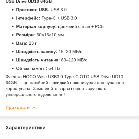
USB Drive UD10 64GB
Протокол USB:
USB 3.0
Інтерфейс:
Type-C + USB 3.0
Матеріал корпусу:
цинковий сплав + PCB
Розміри:
60×16×10 мм
Вага:
23 г
Швидкість запису:
15–30 МБ/с
Швидкість читання:
80–120 МБ/с
Об’єм пам’яті:
64 ГБ
Флешка HOCO Wise USB3.0 Type-C OTG USB Drive UD10
64GB — це надійний і швидкий накопичувач для сучасного
користувача. Замовляйте зараз і оцініть зручність
універсального підключення!
Приховати
Характеристики