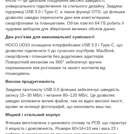
64GB — це ідеальне поєднання високої швидкості,
універсального підключення та стильного дизайну. Завдяки
підтримці USB 3.0 і Type-C, а також функції OTG, ця флешка
дозволяє швидко переносити дані між комп’ютерами,
смартфонами та планшетами. Об’єм пам’яті 64 ГБ робить її
чудовим вибором для зберігання великих обсягів даних.
Два роз’єми для максимальної сумісності
HOCO UD10 оснащена інтерфейсами USB 3.0 і Type-C, що
дозволяє підключати її до сучасних ноутбуків, MacBook,
смартфонів і планшетів без додаткових адаптерів.
Поворотний механізм на 360° забезпечує зручне
перемикання між роз’ємами та захист контактів від
пошкоджень.
Висока продуктивність
Завдяки протоколу USB 3.0 флешка забезпечує швидкість
запису 15–30 МБ/с і читання 80–120 МБ/с. Це дозволяє
швидко копіювати великі файли, такі як відео високої якості,
архіви чи колекції фотографій, що економить ваш час.
Міцний і стильний корпус
Флешка виготовлена з цинкового сплаву та PCB, що гарантує
її міцність і довговічність. Розміри 60×16×10 мм і вага 23 г
роблять її компактною та зручною для транспортування.