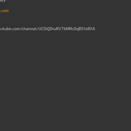
l.com
outube.com/channel/UCDiQDruRVTbMRc0qBS1o8XA