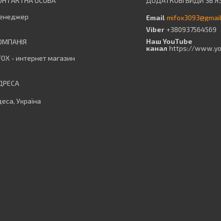
енеджер
mifox3093@gmai
+380937564569
Наш YouTube
канал
https://www.y
OX - интернет магазин
еса, Україна