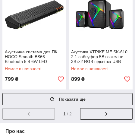
Акустична система для ПК
Акустика XTRIKE ME SK-610
HOCO Smooth BS66
2.1 сабвуфер 5Вт сателіти
Bluetooth 5.4 6W LED
3Вт×2 RGB підсвітка USB
живлення колонки для ПК
Немає в наявності
Немає в наявності
799
899
₴
₴
Показати ще
1
/ 2
Про нас