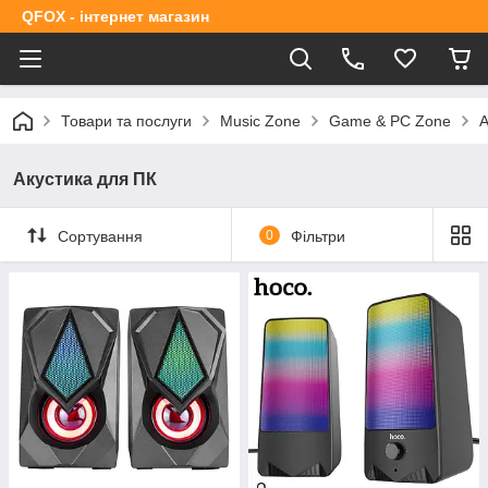
QFOX - інтернет магазин
Товари та послуги
Music Zone
Game & PC Zone
А
Акустика для ПК
Сортування
0
Фільтри